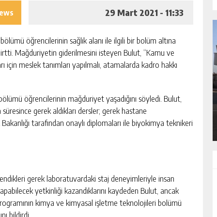
29 Mart 2021 - 11:33
iews
ümü öğrencilerinin sağlık alanı ile ilgili bir bolüm altına
lirtti. Mağduriyetin giderilmesini isteyen Bulut, “Kamu ve
rı için meslek tanımları yapılmalı, atamalarda kadro hakkı
ORSASI
81 İLDE ORTAK ÇAĞRI: “EŞİT VE ADİL BİR
YARGI SİSTEMİ İSTİYORUZ”
ölümü öğrencilerinin mağduriyet yaşadığını söyledi. Bulut,
süresince gerek aldıkları dersler; gerek hastane
GÜNLÜK HABER AKIŞI
 Bakanlığı tarafından onaylı diplomaları ile biyokimya teknikeri
ndikleri gerek laboratuvardaki staj deneyimleriyle insan
i yapabilecek yetkinliği kazandıklarını kaydeden Bulut, ancak
rogramının kimya ve kimyasal işletme teknolojileri bolümü
ı bildirdi.