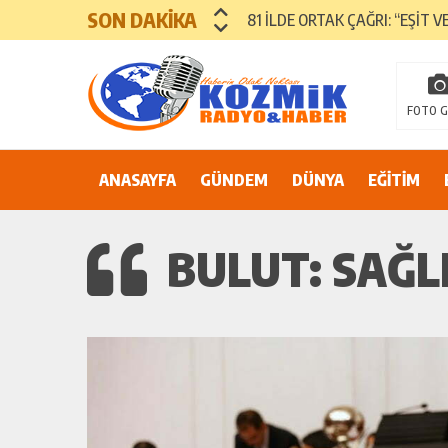
SON DAKİKA
81 İLDE ORTAK ÇAĞRI: “EŞİT V
Suluca Cezaevi’nde yaşanan ol
Adana’nın Göbeğinde Güvenlik 
FOTO G
81 İLDE MAHKÛM YAKINLARIN
ANASAYFA
GÜNDEM
DÜNYA
EĞİTİM
BULUT: SAĞL