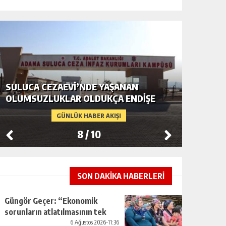
SULUCA CEZAEVI’NDE YAŞANAN
ADANA’
OLUMSUZLUKLAR OLDUKÇA ENDIŞE
ALARMI:
YARATIYOR…
GÜNLÜK HABER AKIŞI
8
/
10
SON DAKİKA HABERLERİ
Güngör Geçer: “Ekonomik
sorunların atlatılmasının tek
yolu üretimi artırmaktan
6 Ağustos 2026-11:36