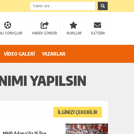
NLI SONUÇLAR
HABER GÖNDER
BURÇLAR
İLETİŞİM
VİDEO GALERİ
AZİZ SAĞIROĞLU’NDAN SERT ÇIKIŞ: “YÜREĞİR’İ MAKAM HIRSINA VE SİYASİ OYUNLARA TESLİM ETMEYECEĞİZ!”
YAZARLAR
NIMI YAPILSIN
İLGİNİZİ ÇEKEBİLİR
MHP Adana’da 15 İlçe