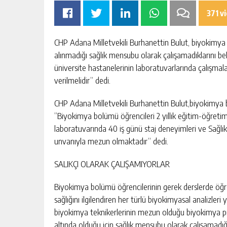
371 v
CHP Adana Milletvekili Burhanettin Bulut, biyokimya böl
alınmadığı sağlık mensubu olarak çalışamadıklarını be
üniversite hastanelerinin laboratuvarlarında çalışmala
verilmelidir” dedi.
ARI TEHLİKEDE
İLK VE TEK 7 YILDIZLI TİCARET B
SUYU
UNVANI ATB’NİN
CHP Adana Milletvekili Burhanettin Bulut,biyokimya b
“Biyokimya bolümü öğrencileri 2 yıllık eğitim-öğretim 
KIŞI
GÜNLÜK HABER AKIŞI
laboratuvarında 40 iş günü staj deneyimleri ve Sağlık
unvanıyla mezun olmaktadır” dedi.
SALIKÇI OLARAK ÇALIŞAMIYORLAR
Biyokimya bolümü öğrencilerinin gerek derslerde öğre
sağlığını ilgilendiren her türlü biyokimyasal analizler
biyokimya teknikerlerinin mezun olduğu biyokimya p
altında olduğu için sağlık mensubu olarak çalışamadığın