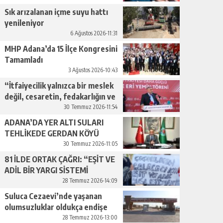
geçiyor.”
Sık arızalanan içme suyu hattı
yenileniyor
6 Ağustos 2026-11:31
MHP Adana’da 15 İlçe Kongresini
Tamamladı
3 Ağustos 2026-10:43
“İtfaiyecilik yalnızca bir meslek
değil, cesaretin, fedakarlığın ve
insan sevgisinin en güçlü
30 Temmuz 2026-11:54
temsilidir.”
ADANA’DA YER ALTI SULARI
TEHLİKEDE GERDAN KÖYÜ
SANAYİ SUYU CENDERESİNDE
30 Temmuz 2026-11:05
81 İLDE ORTAK ÇAĞRI: “EŞİT VE
ADİL BİR YARGI SİSTEMİ
İSTİYORUZ”
28 Temmuz 2026-14:09
Suluca Cezaevi’nde yaşanan
olumsuzluklar oldukça endişe
yaratıyor…
28 Temmuz 2026-13:00