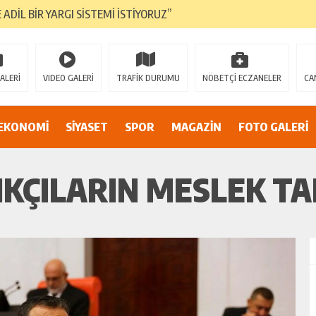
E ADİL BİR YARGI SİSTEMİ İSTİYORUZ”
umsuzluklar oldukça endişe yaratıyor…
Alarmı: İnönü Parkı Sahipsiz mi?
ALERİ
VIDEO GALERİ
TRAFİK DURUMU
NÖBETÇİ ECZANELER
CA
DAN AF ÇAĞRISI
EKONOMİ
SİYASET
SPOR
MAGAZİN
FOTO GALERİ
IKÇILARIN MESLEK TA