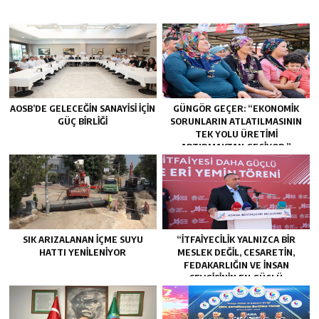
AOSB’DE GELECEĞIN SANAYISI İÇIN
GÜNGÖR GEÇER: “EKONOMIK
GÜÇ BIRLIĞI
SORUNLARIN ATLATILMASININ
TEK YOLU ÜRETIMI
ARTIRMAKTAN GEÇIYOR.”
SIK ARIZALANAN IÇME SUYU
“İTFAIYECILIK YALNIZCA BIR
HATTI YENILENIYOR
MESLEK DEĞIL, CESARETIN,
FEDAKARLIĞIN VE INSAN
SEVGISININ EN GÜÇLÜ
TEMSILIDIR.”