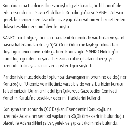
Konukoğlu’na takdim edilmesini oybirliğiyle kararlaştırdıklarını ifade
eden Esendemir, “Sayın Abdulkadir Konukoğlu’na ve SANKO Ailesine
gerek bölgemize gerekse ülkemize yaptıkları yatırım ve hizmetlerden
dolayı teşekkür ederim” diye konuştu.
SANKO’nun bölge yatırımları, pandemi döneminde yardımları ve yerel
basına katkılarından dolayı ‘ÇGC Onur Ödülü’ne layık görülmekten
duyduğu memnuniyeti dile getiren Konukoğlu, SANKO Holding’in
kurulduğu günden bu yana, her zaman ülke çıkarlarını her şeyin
üzerinde tutmaya azami özen gösterdiğini söyledi.
Pandemiyle mücadelede toplumsal dayanışmanın önemine de değinen
Konukoğlu, “Ülkemiz ve milletimiz varsa biz de varız. Bu bizim kurucu
felsefemizdir. Bu anlamlı ödül için Çukurova Gazeteciler Cemiyeti
Yönetim Kurulu’na teşekkür ederim” ifadelerini kullandı.
Konuşmaların sonunda ÇGC Başkanı Esendemir, Konukoğlu’na,
üzerinde Adana’nın sembol yapılarının küçük örneklerinin bulunduğu
plaket ile Adana dikimi şalvar, yelek ve şapka takdiminde bulundu.