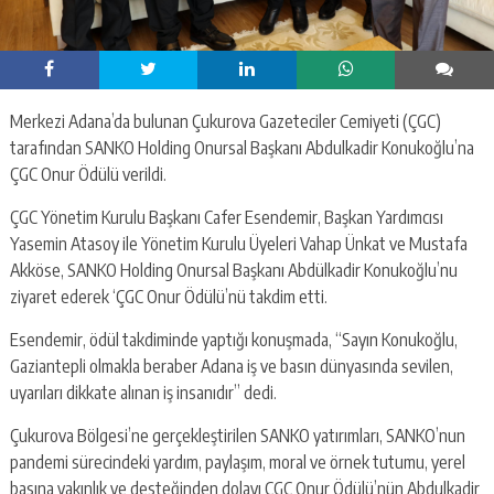
Merkezi Adana’da bulunan Çukurova Gazeteciler Cemiyeti (ÇGC)
tarafından SANKO Holding Onursal Başkanı Abdulkadir Konukoğlu’na
ÇGC Onur Ödülü verildi.
ÇGC Yönetim Kurulu Başkanı Cafer Esendemir, Başkan Yardımcısı
Yasemin Atasoy ile Yönetim Kurulu Üyeleri Vahap Ünkat ve Mustafa
Akköse, SANKO Holding Onursal Başkanı Abdülkadir Konukoğlu’nu
ziyaret ederek ‘ÇGC Onur Ödülü’nü takdim etti.
Esendemir, ödül takdiminde yaptığı konuşmada, “Sayın Konukoğlu,
Gaziantepli olmakla beraber Adana iş ve basın dünyasında sevilen,
uyarıları dikkate alınan iş insanıdır” dedi.
Çukurova Bölgesi’ne gerçekleştirilen SANKO yatırımları, SANKO’nun
pandemi sürecindeki yardım, paylaşım, moral ve örnek tutumu, yerel
basına yakınlık ve desteğinden dolayı ÇGC Onur Ödülü’nün Abdulkadir