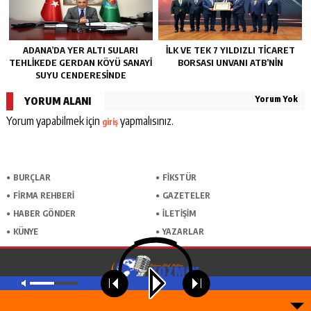
ADANA’DA YER ALTI SULARI
İLK VE TEK 7 YILDIZLI TİCARET
TEHLİKEDE GERDAN KÖYÜ SANAYİ
BORSASI UNVANI ATB’NİN
SUYU CENDERESİNDE
Yorum Yok
YORUM ALANI
Yorum yapabilmek için
yapmalısınız.
giriş
BURÇLAR
FİKSTÜR
FİRMA REHBERİ
GAZETELER
HABER GÖNDER
İLETİŞİM
KÜNYE
YAZARLAR
MASAÜSTÜ GÖRÜNÜME GEÇ