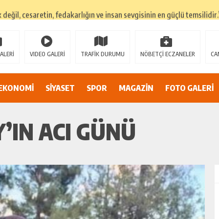
k değil, cesaretin, fedakarlığın ve insan sevgisinin en güçlü temsilidir.
TEHLİKEDE GERDAN KÖYÜ SANAYİ SUYU CENDERESİNDE
E ADİL BİR YARGI SİSTEMİ İSTİYORUZ”
ALERİ
VIDEO GALERİ
TRAFİK DURUMU
NÖBETÇİ ECZANELER
CA
umsuzluklar oldukça endişe yaratıyor…
Alarmı: İnönü Parkı Sahipsiz mi?
EKONOMİ
SİYASET
SPOR
MAGAZİN
FOTO GALERİ
DAN AF ÇAĞRISI
’IN ACI GÜNÜ