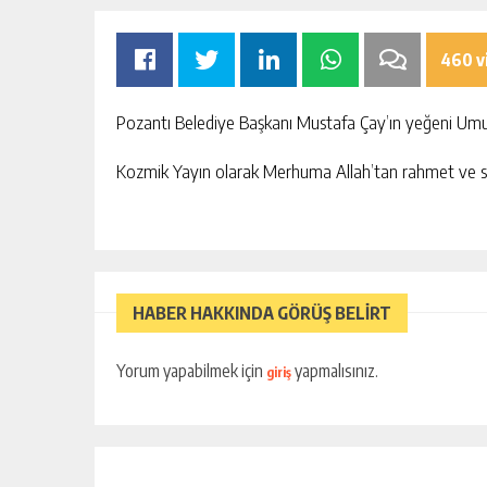
460 v
Pozantı Belediye Başkanı Mustafa Çay’ın yeğeni Um
Kozmik Yayın olarak Merhuma Allah’tan rahmet ve seve
N IÇME SUYU HATTI
MHP ADANA’DA 15 İLÇE 
TAMAMLADI
ÜK HABER AKIŞI
GÜNLÜK HABER AK
HABER HAKKINDA GÖRÜŞ BELİRT
Yorum yapabilmek için
yapmalısınız.
giriş