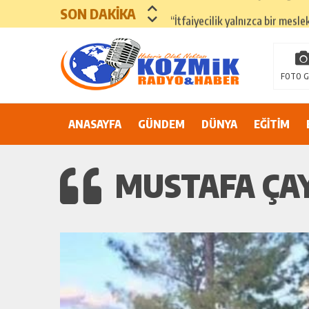
SON DAKİKA
“İtfaiyecilik yalnızca bir mesle
ADANA’DA YER ALTI SULARI 
81 İLDE ORTAK ÇAĞRI: “EŞİT V
FOTO G
Suluca Cezaevi’nde yaşanan ol
ANASAYFA
GÜNDEM
Adana’nın Göbeğinde Güvenlik 
DÜNYA
EĞİTİM
81 İLDE MAHKÛM YAKINLARIN
MUSTAFA ÇAY