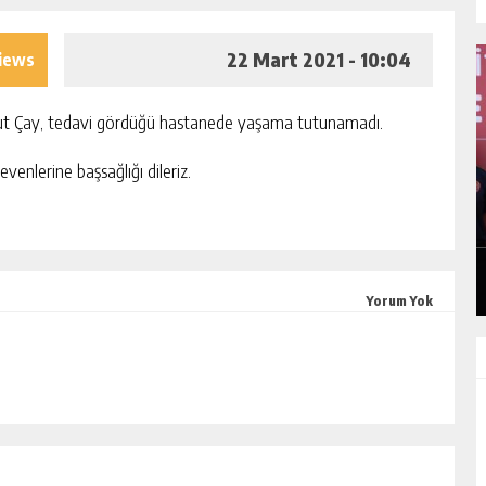
22 Mart 2021 - 10:04
iews
ut Çay, tedavi gördüğü hastanede yaşama tutunamadı.
nlerine başsağlığı dileriz.
KONGRESINI
“İTFAIYECILIK YALNIZCA BIR MES
DEĞIL, CESARETIN, FEDAKARLIĞIN
INSAN SEVGISININ EN GÜÇLÜ
IŞI
GÜNLÜK HABER AKIŞI
TEMSILIDIR.”
Yorum Yok