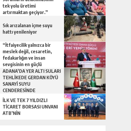
tek yolu üretimi
artırmaktan geçiyor.”
Sık arızalanan içme suyu
hattı yenileniyor
“İtfaiyecilik yalnızca bir
meslek değil, cesaretin,
fedakarlığın ve insan
sevgisinin en güçlü
temsilidir.”
ADANA’DA YER ALTI SULARI
TEHLİKEDE GERDAN KÖYÜ
SANAYİ SUYU
CENDERESİNDE
İLK VE TEK 7 YILDIZLI
TİCARET BORSASI UNVANI
ATB’NİN