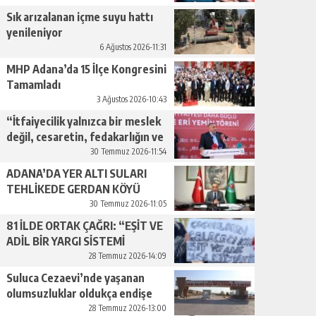
geçiyor.”
Sık arızalanan içme suyu hattı
yenileniyor
6 Ağustos 2026-11:31
MHP Adana’da 15 İlçe Kongresini
Tamamladı
3 Ağustos 2026-10:43
“İtfaiyecilik yalnızca bir meslek
değil, cesaretin, fedakarlığın ve
insan sevgisinin en güçlü
30 Temmuz 2026-11:54
temsilidir.”
ADANA’DA YER ALTI SULARI
TEHLİKEDE GERDAN KÖYÜ
SANAYİ SUYU CENDERESİNDE
30 Temmuz 2026-11:05
81 İLDE ORTAK ÇAĞRI: “EŞİT VE
ADİL BİR YARGI SİSTEMİ
İSTİYORUZ”
28 Temmuz 2026-14:09
Suluca Cezaevi’nde yaşanan
olumsuzluklar oldukça endişe
yaratıyor…
28 Temmuz 2026-13:00