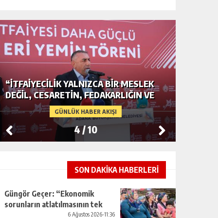
LEK
ADANA’DA YER ALTI SULARI TEHLİKEDE
 VE
GERDAN KÖYÜ SANAYİ SUYU
CENDERESİNDE
GÜNLÜK HABER AKIŞI
5
/
10
SON DAKİKA HABERLERİ
Güngör Geçer: “Ekonomik
sorunların atlatılmasının tek
yolu üretimi artırmaktan
6 Ağustos 2026-11:36