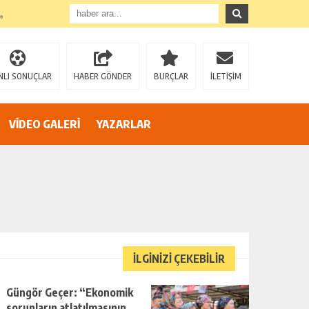
”
NLI SONUÇLAR
HABER GÖNDER
BURÇLAR
İLETİŞİM
VİDEO GALERİ
YAZARLAR
AZİZ SAĞIROĞLU’NDAN SERT ÇIKIŞ: “YÜREĞİR’İ MAKAM HIRSINA VE SİYASİ OYUNLARA TESLİM ETMEYECEĞİZ!”
İLGİNİZİ ÇEKEBİLİR
Güngör Geçer: “Ekonomik
sorunların atlatılmasının