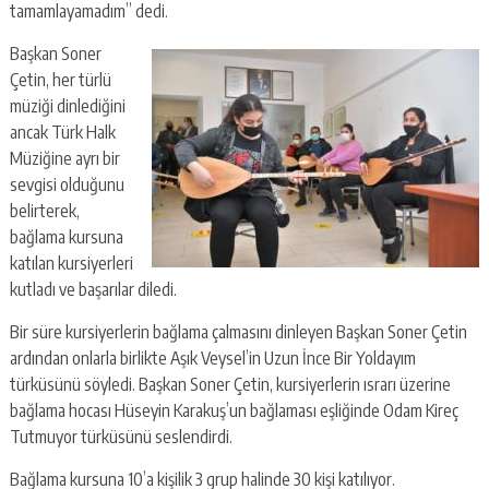
tamamlayamadım” dedi.
Başkan Soner
Çetin, her türlü
müziği dinlediğini
ancak Türk Halk
Müziğine ayrı bir
sevgisi olduğunu
belirterek,
bağlama kursuna
katılan kursiyerleri
kutladı ve başarılar diledi.
Bir süre kursiyerlerin bağlama çalmasını dinleyen Başkan Soner Çetin
ardından onlarla birlikte Aşık Veysel’in Uzun İnce Bir Yoldayım
türküsünü söyledi. Başkan Soner Çetin, kursiyerlerin ısrarı üzerine
bağlama hocası Hüseyin Karakuş’un bağlaması eşliğinde Odam Kireç
Tutmuyor türküsünü seslendirdi.
Bağlama kursuna 10’a kişilik 3 grup halinde 30 kişi katılıyor.