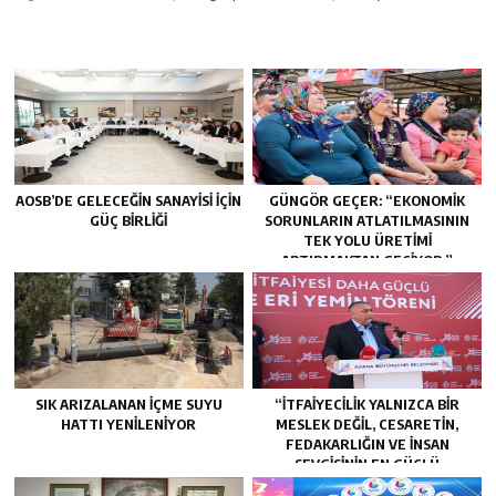
AOSB’DE GELECEĞIN SANAYISI İÇIN
GÜNGÖR GEÇER: “EKONOMIK
GÜÇ BIRLIĞI
SORUNLARIN ATLATILMASININ
TEK YOLU ÜRETIMI
ARTIRMAKTAN GEÇIYOR.”
SIK ARIZALANAN IÇME SUYU
“İTFAIYECILIK YALNIZCA BIR
HATTI YENILENIYOR
MESLEK DEĞIL, CESARETIN,
FEDAKARLIĞIN VE INSAN
SEVGISININ EN GÜÇLÜ
TEMSILIDIR.”