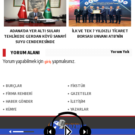
ADANA’DA YER ALTI SULARI
İLK VE TEK 7 YILDIZLI TİCARET
TEHLİKEDE GERDAN KÖYÜ SANAYİ
BORSASI UNVANI ATB’NİN
SUYU CENDERESİNDE
Yorum Yok
YORUM ALANI
Yorum yapabilmek için
yapmalısınız.
giriş
BURÇLAR
FİKSTÜR
FİRMA REHBERİ
GAZETELER
HABER GÖNDER
İLETİŞİM
KÜNYE
YAZARLAR