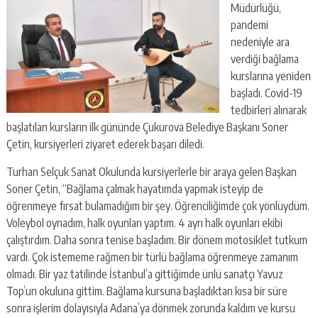
Müdürlüğü,
pandemi
nedeniyle ara
verdiği bağlama
kurslarına yeniden
başladı. Covid-19
tedbirleri alınarak
başlatılan kursların ilk gününde Çukurova Belediye Başkanı Soner
Çetin, kursiyerleri ziyaret ederek başarı diledi.
Turhan Selçuk Sanat Okulunda kursiyerlerle bir araya gelen Başkan
Soner Çetin, “Bağlama çalmak hayatımda yapmak isteyip de
öğrenmeye fırsat bulamadığım bir şey. Öğrenciliğimde çok yönlüydüm.
Voleybol oynadım, halk oyunları yaptım. 4 ayrı halk oyunları ekibi
çalıştırdım. Daha sonra tenise başladım. Bir dönem motosiklet tutkum
vardı. Çok istememe rağmen bir türlü bağlama öğrenmeye zamanım
olmadı. Bir yaz tatilinde İstanbul’a gittiğimde ünlü sanatçı Yavuz
Top’un okuluna gittim. Bağlama kursuna başladıktan kısa bir süre
sonra işlerim dolayısıyla Adana’ya dönmek zorunda kaldım ve kursu