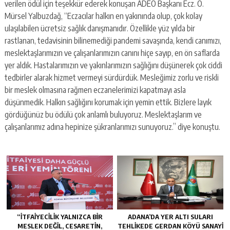
verilen ödül için teşekkür ederek konuşan ADEO Başkanı Ecz. Ö.
Mürsel Yalbuzdağ, “Eczacılar halkın en yakınında olup, çok kolay
ulaşılabilen ücretsiz sağlık danışmanıdır. Özellikle yüz yılda bir
rastlanan, tedavisinin bilinemediği pandemi savaşında, kendi canımızı,
meslektaşlarımızın ve çalışanlarımızın canını hiçe sayıp, en ön saflarda
yer aldık. Hastalarımızın ve yakınlarımızın sağlığını düşünerek çok ciddi
tedbirler alarak hizmet vermeyi sürdürdük. Mesleğimiz zorlu ve riskli
bir meslek olmasına rağmen eczanelerimizi kapatmayı asla
düşünmedik. Halkın sağlığını korumak için yemin ettik. Bizlere layık
gördüğünüz bu ödülü çok anlamlı buluyoruz. Meslektaşlarım ve
çalışanlarımız adına hepinize şükranlarımızı sunuyoruz.” diye konuştu.
“İTFAIYECILIK YALNIZCA BIR
ADANA’DA YER ALTI SULARI
MESLEK DEĞIL, CESARETIN,
TEHLİKEDE GERDAN KÖYÜ SANAYİ