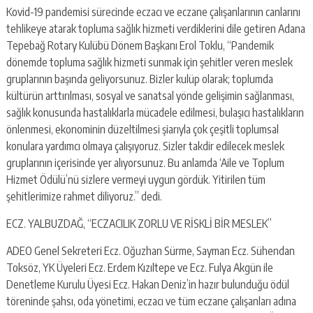
Kovid-19 pandemisi sürecinde eczacı ve eczane çalışanlarının canlarını
tehlikeye atarak topluma sağlık hizmeti verdiklerini dile getiren Adana
Tepebağ Rotary Kulübü Dönem Başkanı Erol Toklu, “Pandemik
dönemde topluma sağlık hizmeti sunmak için şehitler veren meslek
gruplarının başında geliyorsunuz. Bizler kulüp olarak; toplumda
kültürün arttırılması, sosyal ve sanatsal yönde gelişimin sağlanması,
sağlık konusunda hastalıklarla mücadele edilmesi, bulaşıcı hastalıkların
önlenmesi, ekonominin düzeltilmesi şiarıyla çok çeşitli toplumsal
konulara yardımcı olmaya çalışıyoruz. Sizler takdir edilecek meslek
gruplarının içerisinde yer alıyorsunuz. Bu anlamda ‘Aile ve Toplum
Hizmet Ödülü’nü sizlere vermeyi uygun gördük. Yitirilen tüm
şehitlerimize rahmet diliyoruz.” dedi.
ECZ. YALBUZDAĞ, “ECZACILIK ZORLU VE RİSKLİ BİR MESLEK”
ADEO Genel Sekreteri Ecz. Oğuzhan Sürme, Sayman Ecz. Sühendan
Toksöz, YK Üyeleri Ecz. Erdem Kızıltepe ve Ecz. Fulya Akgün ile
Denetleme Kurulu Üyesi Ecz. Hakan Deniz’in hazır bulunduğu ödül
töreninde şahsı, oda yönetimi, eczacı ve tüm eczane çalışanları adına