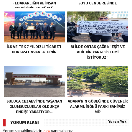
FEDAKARLIĞIN VE INSAN
SUYU CENDERESİNDE
SEVGISININ EN GÜÇLÜ
TEMSILIDIR.”
İLK VE TEK 7 YILDIZLI TİCARET
81 İLDE ORTAK ÇAĞRI: “EŞİT VE
BORSASI UNVANI ATB’NİN
ADİL BİR YARGI SİSTEMİ
İSTİYORUZ”
SULUCA CEZAEVI’NDE YAŞANAN
ADANA’NIN GÖBEĞINDE GÜVENLIK
OLUMSUZLUKLAR OLDUKÇA
ALARMI: İNÖNÜ PARKI SAHIPSIZ
ENDIŞE YARATIYOR…
MI?
Yorum Yok
YORUM ALANI
Yorum yapabilmek için
yapmalısınız.
giriş