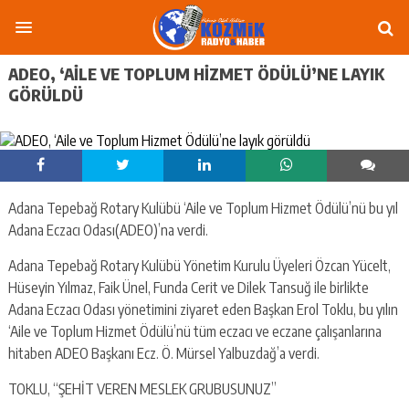
ADEO, ‘AILE VE TOPLUM HIZMET ÖDÜLÜ’NE LAYIK
GÖRÜLDÜ
Adana Tepebağ Rotary Kulübü ‘Aile ve Toplum Hizmet Ödülü’nü bu yıl
Adana Eczacı Odası(ADEO)’na verdi.
Adana Tepebağ Rotary Kulübü Yönetim Kurulu Üyeleri Özcan Yücelt,
Hüseyin Yılmaz, Faik Ünel, Funda Cerit ve Dilek Tansuğ ile birlikte
Adana Eczacı Odası yönetimini ziyaret eden Başkan Erol Toklu, bu yılın
‘Aile ve Toplum Hizmet Ödülü’nü tüm eczacı ve eczane çalışanlarına
hitaben ADEO Başkanı Ecz. Ö. Mürsel Yalbuzdağ’a verdi.
TOKLU, “ŞEHİT VEREN MESLEK GRUBUSUNUZ”