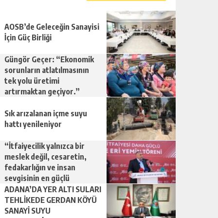
AOSB’de Geleceğin Sanayisi
İçin Güç Birliği
Güngör Geçer: “Ekonomik
sorunların atlatılmasının
tek yolu üretimi
artırmaktan geçiyor.”
Sık arızalanan içme suyu
hattı yenileniyor
“İtfaiyecilik yalnızca bir
meslek değil, cesaretin,
fedakarlığın ve insan
sevgisinin en güçlü
temsilidir.”
ADANA’DA YER ALTI SULARI
TEHLİKEDE GERDAN KÖYÜ
SANAYİ SUYU