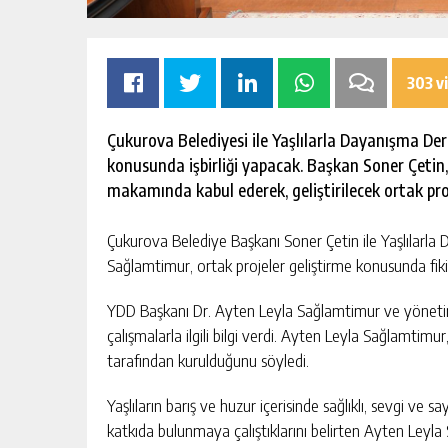
303 v
Çukurova Belediyesi ile Yaşlılarla Dayanışma Derneği
konusunda işbirliği yapacak. Başkan Soner Çeti
makamında kabul ederek, geliştirilecek ortak proj
ISI İÇIN GÜÇ
GÜNGÖR GEÇER: “EKONOMIK
Çukurova Belediye Başkanı Soner Çetin ile Yaşlılarl
SORUNLARIN ATLATILMASININ TEK
Sağlamtimur, ortak projeler geliştirme konusunda fikir 
YOLU ÜRETIMI ARTIRMAKTAN
ŞI
GÜNLÜK HABER AKIŞI
GEÇIYOR.”
YDD Başkanı Dr. Ayten Leyla Sağlamtimur ve yönetim 
çalışmalarla ilgili bilgi verdi. Ayten Leyla Sağlamtimu
tarafından kurulduğunu söyledi.
Yaşlıların barış ve huzur içerisinde sağlıklı, sevgi ve
katkıda bulunmaya çalıştıklarını belirten Ayten Leyla S