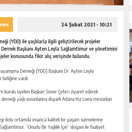
24 Şubat 2021 - 10:21
iews
 (YDD) ile yaşlılarla ilgili geliştirilecek projeler
n, Dernek Başkanı Ayten Leyla Sağlamtimur ve yönetimini
eler konusunda fikir alış verişinde bulundu.
SIK ARIZALANAN IÇME SUYU HATTI
a Dayanışma Derneği (YDD) Başkanı Dr. Ayten Leyla
YENILENIYOR
birliğine vardı.
GÜNLÜK HABER AKIŞI
kurulu üyeleri Başkan Soner Çetin’i ziyaret ederek
r, derneği yaşlı sorunlarına duyarlı Adana Kız Lisesi mezunları
 saygı dolu ortamda insanca kaliteli bir yaşam sürmelerine
ağlamtimur, “Onurlu Bir Yaşlılık İçin” sloganı ile faaliyet