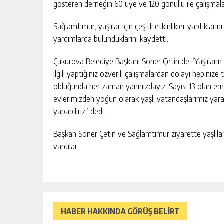
gösteren derneğin 60 üye ve 120 gönüllü ile çalışmala
Sağlamtimur, yaşlılar için çeşitli etkinlikler yaptıkları
yardımlarda bulunduklarını kaydetti.
Çukurova Belediye Başkanı Soner Çetin de “Yaşlıların ba
ilgili yaptığınız özverili çalışmalardan dolayı hepini
olduğunda her zaman yanınızdayız. Sayısı 13 olan em
evlerimizden yoğun olarak yaşlı vatandaşlarımız yarar
yapabiliriz” dedi.
Başkan Soner Çetin ve Sağlamtimur ziyarette yaşlılarla i
vardılar.
HABER HAKKINDA GÖRÜŞ BELİRT