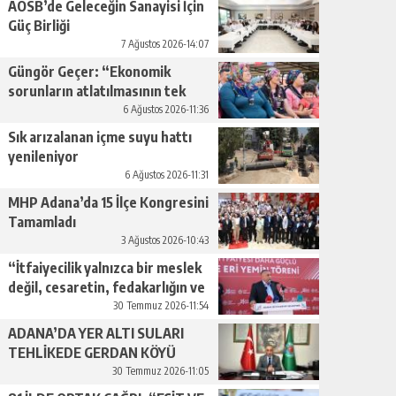
AOSB’de Geleceğin Sanayisi İçin
Güç Birliği
7 Ağustos 2026-14:07
Güngör Geçer: “Ekonomik
sorunların atlatılmasının tek
yolu üretimi artırmaktan
6 Ağustos 2026-11:36
geçiyor.”
Sık arızalanan içme suyu hattı
yenileniyor
6 Ağustos 2026-11:31
MHP Adana’da 15 İlçe Kongresini
Tamamladı
3 Ağustos 2026-10:43
“İtfaiyecilik yalnızca bir meslek
değil, cesaretin, fedakarlığın ve
insan sevgisinin en güçlü
30 Temmuz 2026-11:54
temsilidir.”
ADANA’DA YER ALTI SULARI
TEHLİKEDE GERDAN KÖYÜ
SANAYİ SUYU CENDERESİNDE
30 Temmuz 2026-11:05