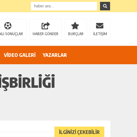
”
NLI SONUÇLAR
HABER GÖNDER
BURÇLAR
İLETİŞİM
VİDEO GALERİ
YAZARLAR
IŞBIRLIĞI
İLGİNİZİ ÇEKEBİLİR