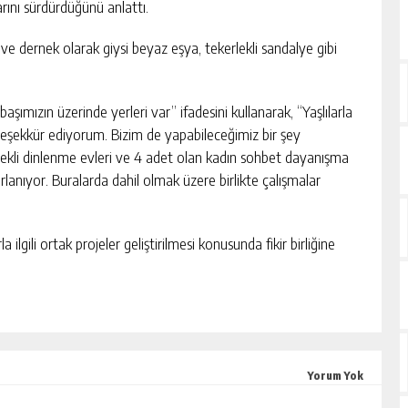
rını sürdürdüğünü anlattı.
nı ve dernek olarak giysi beyaz eşya, tekerlekli sandalye gibi
şımızın üzerinde yerleri var” ifadesini kullanarak, “Yaşlılarla
ze teşekkür ediyorum. Bizim de yapabileceğimiz bir şey
ekli dinlenme evleri ve 4 adet olan kadın sohbet dayanışma
lanıyor. Buralarda dahil olmak üzere birlikte çalışmalar
lgili ortak projeler geliştirilmesi konusunda fikir birliğine
Yorum Yok