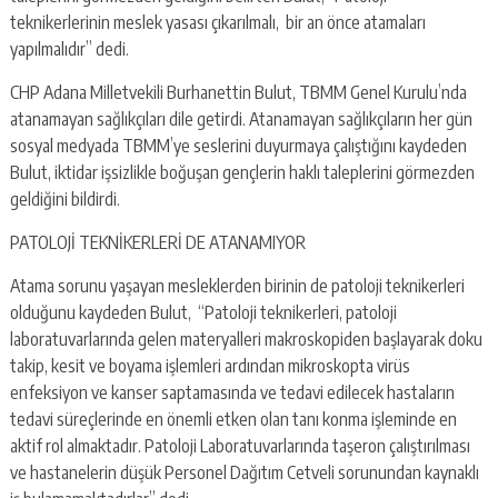
teknikerlerinin meslek yasası çıkarılmalı, bir an önce atamaları
yapılmalıdır” dedi.
CHP Adana Milletvekili Burhanettin Bulut, TBMM Genel Kurulu’nda
atanamayan sağlıkçıları dile getirdi. Atanamayan sağlıkçıların her gün
sosyal medyada TBMM’ye seslerini duyurmaya çalıştığını kaydeden
Bulut, iktidar işsizlikle boğuşan gençlerin haklı taleplerini görmezden
geldiğini bildirdi.
PATOLOJİ TEKNİKERLERİ DE ATANAMIYOR
Atama sorunu yaşayan mesleklerden birinin de patoloji teknikerleri
olduğunu kaydeden Bulut, “Patoloji teknikerleri, patoloji
laboratuvarlarında gelen materyalleri makroskopiden başlayarak doku
takip, kesit ve boyama işlemleri ardından mikroskopta virüs
enfeksiyon ve kanser saptamasında ve tedavi edilecek hastaların
tedavi süreçlerinde en önemli etken olan tanı konma işleminde en
aktif rol almaktadır. Patoloji Laboratuvarlarında taşeron çalıştırılması
ve hastanelerin düşük Personel Dağıtım Cetveli sorunundan kaynaklı