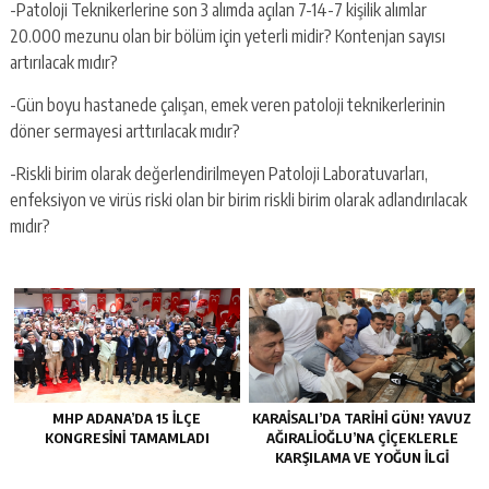
-Patoloji Teknikerlerine son 3 alımda açılan 7-14-7 kişilik alımlar
20.000 mezunu olan bir bölüm için yeterli midir? Kontenjan sayısı
artırılacak mıdır?
-Gün boyu hastanede çalışan, emek veren patoloji teknikerlerinin
döner sermayesi arttırılacak mıdır?
-Riskli birim olarak değerlendirilmeyen Patoloji Laboratuvarları,
enfeksiyon ve virüs riski olan bir birim riskli birim olarak adlandırılacak
mıdır?
MHP ADANA’DA 15 İLÇE
KARAISALI’DA TARIHI GÜN! YAVUZ
KONGRESINI TAMAMLADI
AĞIRALIOĞLU’NA ÇIÇEKLERLE
KARŞILAMA VE YOĞUN İLGI