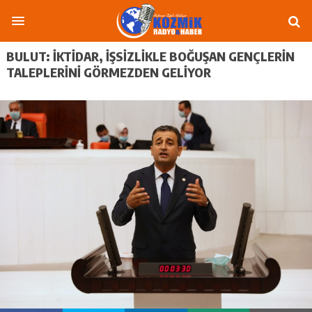
BULUT: İKTIDAR, IŞSIZLIKLE BOĞUŞAN GENÇLERIN
TALEPLERINI GÖRMEZDEN GELIYOR