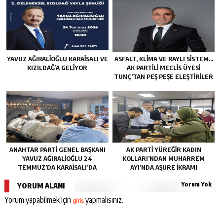
YAVUZ AĞIRALIOĞLU KARAISALI VE
ASFALT, KLIMA VE RAYLI SISTEM…
KIZILDAĞ’A GELIYOR
AK PARTILI MECLIS ÜYESI
TUNÇ’TAN PEŞ PEŞE ELEŞTIRILER
ANAHTAR PARTI GENEL BAŞKANI
AK PARTI YÜREĞIR KADIN
YAVUZ AĞIRALIOĞLU 24
KOLLARI’NDAN MUHARREM
TEMMUZ’DA KARAISALI’DA
AYI’NDA AŞURE İKRAMI
Yorum Yok
YORUM ALANI
Yorum yapabilmek için
yapmalısınız.
giriş