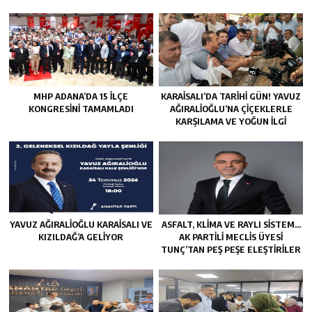
MHP ADANA’DA 15 İLÇE
KARAISALI’DA TARIHI GÜN! YAVUZ
KONGRESINI TAMAMLADI
AĞIRALIOĞLU’NA ÇIÇEKLERLE
KARŞILAMA VE YOĞUN İLGI
YAVUZ AĞIRALIOĞLU KARAISALI VE
ASFALT, KLIMA VE RAYLI SISTEM…
KIZILDAĞ’A GELIYOR
AK PARTILI MECLIS ÜYESI
TUNÇ’TAN PEŞ PEŞE ELEŞTIRILER