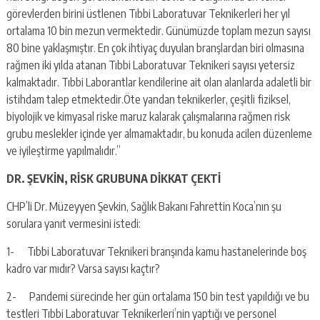
görevlerden birini üstlenen Tıbbi Laboratuvar Teknikerleri her yıl
ortalama 10 bin mezun vermektedir. Günümüzde toplam mezun sayısı
80 bine yaklaşmıştır. En çok ihtiyaç duyulan branşlardan biri olmasına
rağmen iki yılda atanan Tıbbi Laboratuvar Teknikeri sayısı yetersiz
kalmaktadır. Tıbbi Laborantlar kendilerine ait olan alanlarda adaletli bir
istihdam talep etmektedir.Öte yandan teknikerler, çeşitli fiziksel,
biyolojik ve kimyasal riske maruz kalarak çalışmalarına rağmen risk
grubu meslekler içinde yer almamaktadır, bu konuda acilen düzenleme
ve iyileştirme yapılmalıdır.”
DR. ŞEVKİN, RİSK GRUBUNA DİKKAT ÇEKTİ
CHP’li Dr. Müzeyyen Şevkin, Sağlık Bakanı Fahrettin Koca’nın şu
sorulara yanıt vermesini istedi:
1- Tıbbi Laboratuvar Teknikeri branşında kamu hastanelerinde boş
kadro var mıdır? Varsa sayısı kaçtır?
2- Pandemi sürecinde her gün ortalama 150 bin test yapıldığı ve bu
testleri Tıbbi Laboratuvar Teknikerleri’nin yaptığı ve personel