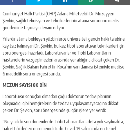
Cumhuriyet Halk Partisi (CHP) Adana Milletvekili Dr. Müzeyyen
Şevkin, sağlık teknisyen ve teknikerlerinin atama sorununu meclis
gündemine taşımaya devam ediyor.
Yıllardır atama bekleyen yüzbinlerce üniversiteli gencin haklı talebine
kayıtsız kalmayan Dr. Şevkin, bu kez tıbbi laboratuvar teknikerleri için
soru önergesi hazırladı. Laboratuvarlar ve Tıbbi Laborantların
hastanelerin vazgeçilmezleri arasında yer aldığına dikkat çeken Dr.
Şevkin, Sağlık Bakanı Fahrettin Koca’nın yanıtlaması istemiyle meclise
6 maddelik soru önergesi sundu.
MEZUN SAYISI 80 BİN
Laboratuvar sonuçları olmadan çoğu doktorun tedavi planının
oluşmadığı gibi hemşirelerin de tedavi uygulayamayacağına dikkat
çeken Dr. Şevkin, soru önergesinde şu görüşlere yer verdi:
“Ne yazık ki son dönemlerde Tıbbi Laborantlar adeta yok sayılmakta,
hak ettiği değeri görememektedir. Covid-19 salgınında en temel