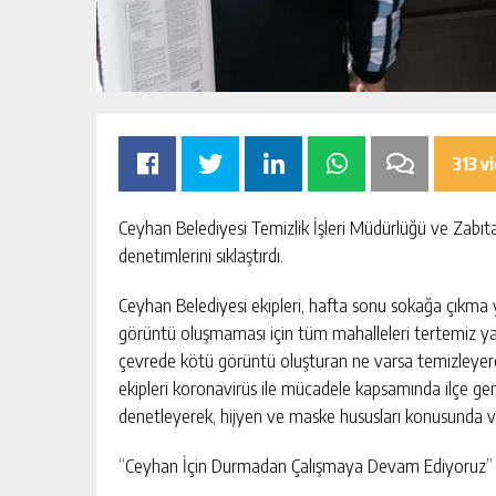
313 v
Ceyhan Belediyesi Temizlik İşleri Müdürlüğü ve Zabıt
KONGRESINI
“İTFAIYECILIK YALNIZCA BIR MES
denetimlerini sıklaştırdı.
DEĞIL, CESARETIN, FEDAKARLIĞIN
INSAN SEVGISININ EN GÜÇLÜ
Ceyhan Belediyesi ekipleri, hafta sonu sokağa çıkma
KIŞI
GÜNLÜK HABER AKIŞI
TEMSILIDIR.”
görüntü oluşmaması için tüm mahalleleri tertemiz ya
çevrede kötü görüntü oluşturan ne varsa temizleyerek
ekipleri koronavirüs ile mücadele kapsamında ilçe gen
denetleyerek, hijyen ve maske hususları konusunda va
“Ceyhan İçin Durmadan Çalışmaya Devam Ediyoruz”