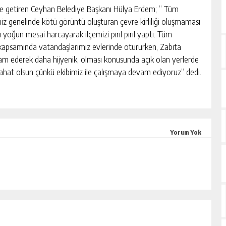
ile getiren Ceyhan Belediye Başkanı Hülya Erdem; ” Tüm
iz genelinde kötü görüntü oluşturan çevre kirliliği oluşmaması
 yoğun mesai harcayarak ilçemizi pırıl pırıl yaptı. Tüm
e kapsamında vatandaşlarımız evlerinde otururken, Zabıta
m ederek daha hijyenik, olması konusunda açık olan yerlerde
ahat olsun çünkü ekibimiz ile çalışmaya devam ediyoruz” dedi.
Yorum Yok