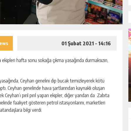
01 Şubat 2021 - 14:16
iews
a ekipleri hafta sonu sokağa çıkma yasağında durmaksızın,
LEK
ADANA’DA YER ALTI SULARI TEHLİKEDE
 VE
GERDAN KÖYÜ SANAYİ SUYU
CENDERESİNDE
 yasağında, Ceyhan genelini dip bucak temizleyerek kötü
GÜNLÜK HABER AKIŞI
ptı. Ceyhan genelinde hava şartlarından kaynaklı oluşan
 Ceyhan’ı pırıl pırıl yapan ekipler, diğer yandan da Zabıta
elinde faaliyet gösteren petrol istasyonlarını, marketleri
tandaşlara bilgi verdi.