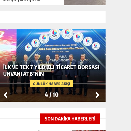
İLK VE TEK 7 YILDIZLI TİCARET BORSASI
81 İLDE
UNVANI ATB’NİN
YARGI S
GÜNLÜK HABER AKIŞI
4
/
10
SON DAKİKA HABERLERİ