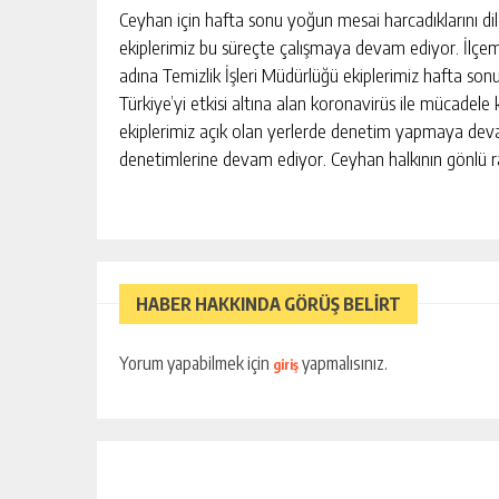
Ceyhan için hafta sonu yoğun mesai harcadıklarını d
ekiplerimiz bu süreçte çalışmaya devam ediyor. İlçem
adına Temizlik İşleri Müdürlüğü ekiplerimiz hafta sonu
Türkiye’yi etkisi altına alan koronavirüs ile mücadel
ekiplerimiz açık olan yerlerde denetim yapmaya deva
denetimlerine devam ediyor. Ceyhan halkının gönlü r
HABER HAKKINDA GÖRÜŞ BELİRT
Yorum yapabilmek için
yapmalısınız.
giriş