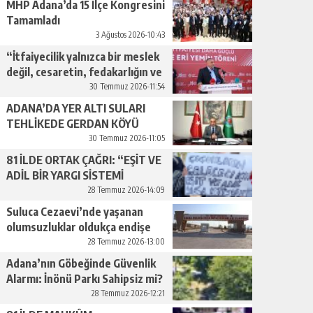
MHP Adana’da 15 İlçe Kongresini
Tamamladı
3 Ağustos 2026-10:43
“İtfaiyecilik yalnızca bir meslek
değil, cesaretin, fedakarlığın ve
insan sevgisinin en güçlü
30 Temmuz 2026-11:54
temsilidir.”
ADANA’DA YER ALTI SULARI
TEHLİKEDE GERDAN KÖYÜ
SANAYİ SUYU CENDERESİNDE
30 Temmuz 2026-11:05
81 İLDE ORTAK ÇAĞRI: “EŞİT VE
ADİL BİR YARGI SİSTEMİ
İSTİYORUZ”
28 Temmuz 2026-14:09
Suluca Cezaevi’nde yaşanan
olumsuzluklar oldukça endişe
yaratıyor…
28 Temmuz 2026-13:00
Adana’nın Göbeğinde Güvenlik
Alarmı: İnönü Parkı Sahipsiz mi?
28 Temmuz 2026-12:21