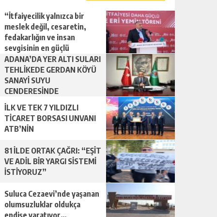
“İtfaiyecilik yalnızca bir
meslek değil, cesaretin,
fedakarlığın ve insan
sevgisinin en güçlü
temsilidir.”
ADANA’DA YER ALTI SULARI
TEHLİKEDE GERDAN KÖYÜ
SANAYİ SUYU
CENDERESİNDE
İLK VE TEK 7 YILDIZLI
TİCARET BORSASI UNVANI
ATB’NİN
81 İLDE ORTAK ÇAĞRI: “EŞİT
VE ADİL BİR YARGI SİSTEMİ
İSTİYORUZ”
Suluca Cezaevi’nde yaşanan
olumsuzluklar oldukça
endişe yaratıyor…