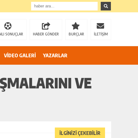
NLI SONUÇLAR
HABER GÖNDER
BURÇLAR
İLETİŞİM
VİDEO GALERİ
YAZARLAR
AZİZ SAĞIROĞLU’NDAN SERT ÇIKIŞ: “YÜREĞİR’İ MAKAM HIRSINA VE SİYASİ OYUNLARA TESLİM ETMEYECEĞİZ!”
IŞMALARINI VE
İLGİNİZİ ÇEKEBİLİR