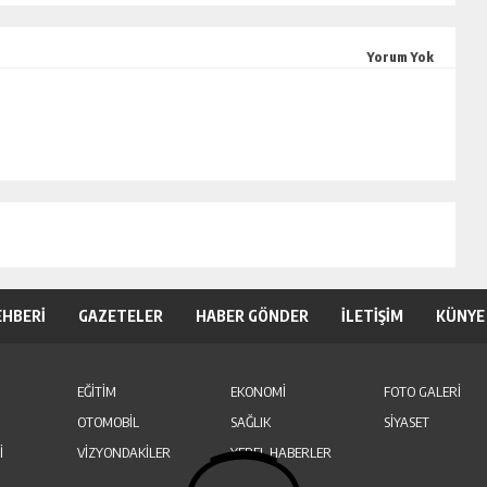
Yorum Yok
EHBERİ
GAZETELER
HABER GÖNDER
İLETİŞİM
KÜNYE
EĞİTİM
EKONOMİ
FOTO GALERİ
OTOMOBİL
SAĞLIK
SİYASET
İ
VİZYONDAKİLER
YEREL HABERLER