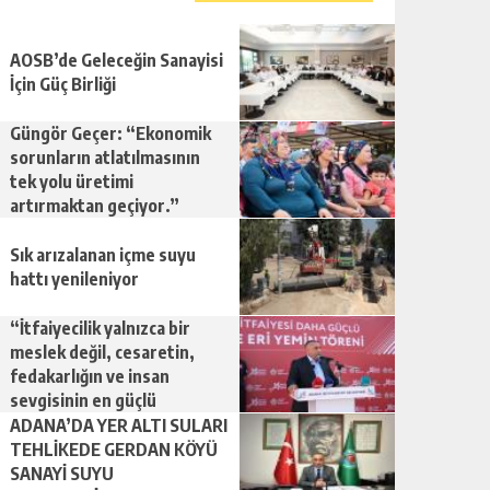
AOSB’de Geleceğin Sanayisi
İçin Güç Birliği
Güngör Geçer: “Ekonomik
sorunların atlatılmasının
tek yolu üretimi
artırmaktan geçiyor.”
Sık arızalanan içme suyu
hattı yenileniyor
“İtfaiyecilik yalnızca bir
meslek değil, cesaretin,
fedakarlığın ve insan
sevgisinin en güçlü
temsilidir.”
ADANA’DA YER ALTI SULARI
TEHLİKEDE GERDAN KÖYÜ
SANAYİ SUYU