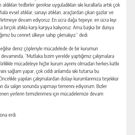
aldıkları tedbirler gerekse uyguladıkları sıkı kurallarla artık çok
ala evsel atıklar, sanayi atıkları, araçlardan çıkan gazlar ve
kirletmeye devam ediyoruz. En ücra dağa tepeye, en ücra kıyı
a birçok atıkla karşı karşıya kalıyoruz. Ama başka bir dünya
ğımız bu cennet ülkeye sahip çıkmalıyız.” dedi.
 değilse deniz çöpleriyle mücadelede de bir kurumun
n devamında, “Mutlaka bizim yerelde yaptığımız çalışmalara
Kirlilikle mücadeleye hiçbir kurum ayrımı olmadan herkes katkı
ni sağlam yapar, çok ciddi anlamda sıkı tutarsa bu
z. Öncelikle yapılan çalışmalardan dolayı kurumlarımıza teşekkür
rı da salgın sonunda yapmayı temenni ediyorum. Bizler
irlenen yerlerin temizlenmesi için mücadelemize devam
ona erdi.