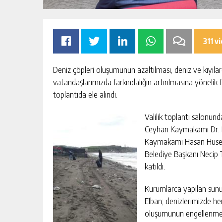
311 v
Deniz çöpleri oluşumunun azaltılması, deniz ve kıyıla
vatandaşlarımızda farkındalığın artırılmasına yönelik
toplantıda ele alındı.
OMIK
SIK ARIZALANAN IÇME SUYU HATT
Valilik toplantı salonun
SININ TEK
YENILENIYOR
Ceyhan Kaymakamı Dr. 
AKTAN
Kaymakamı Hasan Hüseyi
KIŞI
GÜNLÜK HABER AKIŞI
Belediye Başkanı Necip Top
katıldı.
Kurumlarca yapılan sunu
Elban; denizlerimizde he
oluşumunun engellenmesi,