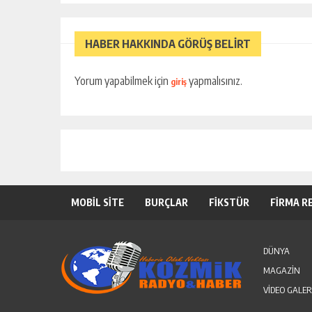
HABER HAKKINDA GÖRÜŞ BELİRT
Yorum yapabilmek için
yapmalısınız.
giriş
MOBİL SİTE
BURÇLAR
FİKSTÜR
FİRMA R
DÜNYA
MAGAZİN
VİDEO GALER