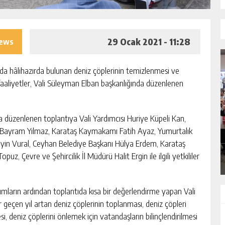
29 Ocak 2021 - 11:28
iews
rda hâlihazırda bulunan deniz çöplerinin temizlenmesi ve
 faaliyetler, Vali Süleyman Elban başkanlığında düzenlenen
I
MHP ADANA’DA 15 İLÇE KONGRESINI
da düzenlenen toplantıya Vali Yardımcısı Huriye Küpeli Kan,
TAMAMLADI
Bayram Yılmaz, Karataş Kaymakamı Fatih Ayaz, Yumurtalık
n Vural, Ceyhan Belediye Başkanı Hülya Erdem, Karataş
GÜNLÜK HABER AKIŞI
uz, Çevre ve Şehircilik İl Müdürü Halit Ergin ile ilgili yetkililer
mların ardından toplantıda kısa bir değerlendirme yapan Vali
r geçen yıl artan deniz çöplerinin toplanması, deniz çöpleri
 deniz çöplerini önlemek için vatandaşların bilinçlendirilmesi