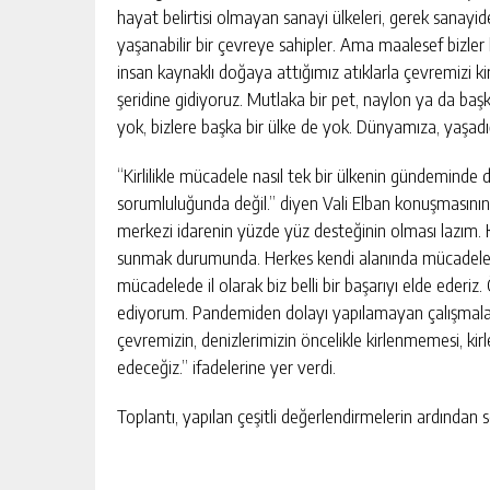
hayat belirtisi olmayan sanayi ülkeleri, gerek sanayide 
yaşanabilir bir çevreye sahipler. Ama maalesef bizler h
insan kaynaklı doğaya attığımız atıklarla çevremizi 
şeridine gidiyoruz. Mutlaka bir pet, naylon ya da başk
yok, bizlere başka bir ülke de yok. Dünyamıza, yaşadı
“Kirlilikle mücadele nasıl tek bir ülkenin gündeminde
sorumluluğunda değil.” diyen Vali Elban konuşmasını
merkezi idarenin yüzde yüz desteğinin olması lazım. 
sunmak durumunda. Herkes kendi alanında mücadelesi
mücadelede il olarak biz belli bir başarıyı elde ederi
ediyorum. Pandemiden dolayı yapılamayan çalışmala
çevremizin, denizlerimizin öncelikle kirlenmemesi, k
edeceğiz.” ifadelerine yer verdi.
Toplantı, yapılan çeşitli değerlendirmelerin ardından s