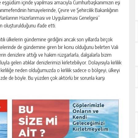
 ve eşgüdüm içinde yapılması amacıyla Cumhurbaşkanımızın eşi
ımefendinin himayelerinde, Çevre ve Şehircilik Bakanlığının
Planlarının Hazırlanması ve Uygulanması Genelgesi”
 oluşturulduğunu ifade etti.
Batılı ülkelerin gündemine girdiğini ancak son yıllarda birçok
lkelerinde de gündemine giren bir konu olduğunu belirten Vali
erin denizlere attığı ve hakim rüzgarlarla, dalgalarla bizim
yla gelen atıklar denizlerimizi kirletebiliyor. Dolayısıyla kirlilik
de kirliliğe neden olduğumuzda o kirlilik sadece o bölgeyi, ülkeyi
zde de böyle. Bu yüzden çok aktörlü bir sorunla karşı