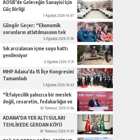
AOSB’de Geleceğin Sanayisi İçin
Güç Birliği
7 Ağustos 2026-14:07
Güngör Geçer: “Ekonomik
sorunların atlatılmasının tek
yolu üretimi artırmaktan
6 Ağustos 2026-11:36
geçiyor.”
Sık arızalanan içme suyu hattı
yenileniyor
6 Ağustos 2026-11:31
MHP Adana’da 15 İlçe Kongresini
Tamamladı
3 Ağustos 2026-10:43
“İtfaiyecilik yalnızca bir meslek
değil, cesaretin, fedakarlığın ve
insan sevgisinin en güçlü
30 Temmuz 2026-11:54
temsilidir.”
ADANA’DA YER ALTI SULARI
TEHLİKEDE GERDAN KÖYÜ
SANAYİ SUYU CENDERESİNDE
30 Temmuz 2026-11:05