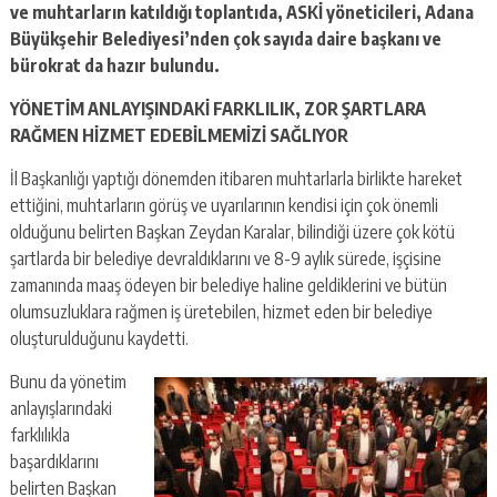
ve muhtarların katıldığı toplantıda, ASKİ yöneticileri, Adana
Büyükşehir Belediyesi’nden çok sayıda daire başkanı ve
bürokrat da hazır bulundu.
YÖNETİM ANLAYIŞINDAKİ FARKLILIK, ZOR ŞARTLARA
RAĞMEN HİZMET EDEBİLMEMİZİ SAĞLIYOR
İl Başkanlığı yaptığı dönemden itibaren muhtarlarla birlikte hareket
ettiğini, muhtarların görüş ve uyarılarının kendisi için çok önemli
olduğunu belirten Başkan Zeydan Karalar, bilindiği üzere çok kötü
şartlarda bir belediye devraldıklarını ve 8-9 aylık sürede, işçisine
zamanında maaş ödeyen bir belediye haline geldiklerini ve bütün
olumsuzluklara rağmen iş üretebilen, hizmet eden bir belediye
oluşturulduğunu kaydetti.
Bunu da yönetim
anlayışlarındaki
farklılıkla
başardıklarını
belirten Başkan