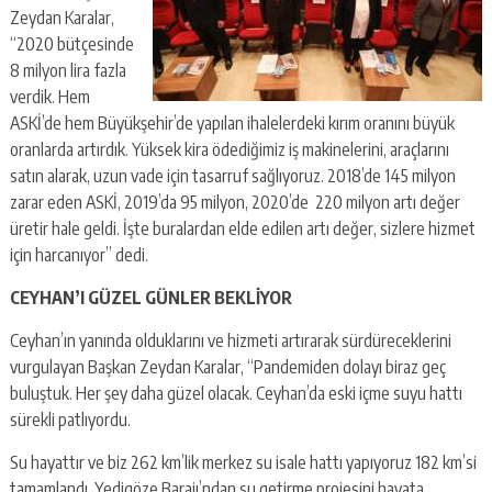
Zeydan Karalar,
“2020 bütçesinde
8 milyon lira fazla
verdik. Hem
ASKİ’de hem Büyükşehir’de yapılan ihalelerdeki kırım oranını büyük
oranlarda artırdık. Yüksek kira ödediğimiz iş makinelerini, araçlarını
satın alarak, uzun vade için tasarruf sağlıyoruz. 2018’de 145 milyon
zarar eden ASKİ, 2019’da 95 milyon, 2020’de 220 milyon artı değer
üretir hale geldi. İşte buralardan elde edilen artı değer, sizlere hizmet
için harcanıyor” dedi.
CEYHAN’I GÜZEL GÜNLER BEKLİYOR
Ceyhan’ın yanında olduklarını ve hizmeti artırarak sürdüreceklerini
vurgulayan Başkan Zeydan Karalar, “Pandemiden dolayı biraz geç
buluştuk. Her şey daha güzel olacak. Ceyhan’da eski içme suyu hattı
sürekli patlıyordu.
Su hayattır ve biz 262 km’lik merkez su isale hattı yapıyoruz 182 km’si
tamamlandı. Yedigöze Barajı’ndan su getirme projesini hayata