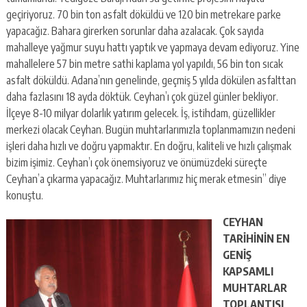
geçiriyoruz. 70 bin ton asfalt döküldü ve 120 bin metrekare parke
yapacağız. Bahara girerken sorunlar daha azalacak. Çok sayıda
mahalleye yağmur suyu hattı yaptık ve yapmaya devam ediyoruz. Yine
mahallelere 57 bin metre sathi kaplama yol yapıldı, 56 bin ton sıcak
asfalt döküldü. Adana’nın genelinde, geçmiş 5 yılda dökülen asfalttan
daha fazlasını 18 ayda döktük. Ceyhan’ı çok güzel günler bekliyor.
İlçeye 8-10 milyar dolarlık yatırım gelecek. İş, istihdam, güzellikler
merkezi olacak Ceyhan. Bugün muhtarlarımızla toplanmamızın nedeni
işleri daha hızlı ve doğru yapmaktır. En doğru, kaliteli ve hızlı çalışmak
bizim işimiz. Ceyhan’ı çok önemsiyoruz ve önümüzdeki süreçte
Ceyhan’a çıkarma yapacağız. Muhtarlarımız hiç merak etmesin” diye
konuştu.
CEYHAN
TARİHİNİN EN
GENİŞ
KAPSAMLI
MUHTARLAR
TOPLANTISI