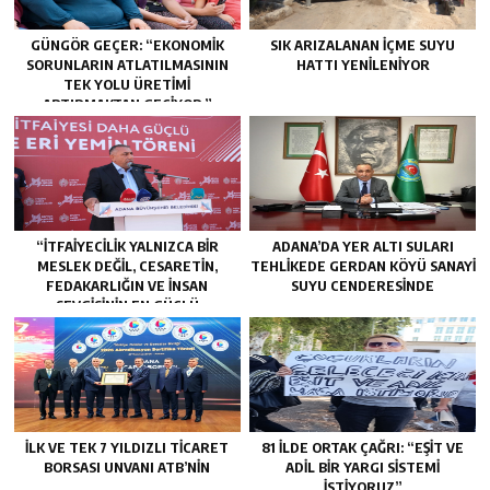
GÜNGÖR GEÇER: “EKONOMIK
SIK ARIZALANAN IÇME SUYU
SORUNLARIN ATLATILMASININ
HATTI YENILENIYOR
TEK YOLU ÜRETIMI
ARTIRMAKTAN GEÇIYOR.”
“İTFAIYECILIK YALNIZCA BIR
ADANA’DA YER ALTI SULARI
MESLEK DEĞIL, CESARETIN,
TEHLİKEDE GERDAN KÖYÜ SANAYİ
FEDAKARLIĞIN VE INSAN
SUYU CENDERESİNDE
SEVGISININ EN GÜÇLÜ
TEMSILIDIR.”
İLK VE TEK 7 YILDIZLI TİCARET
81 İLDE ORTAK ÇAĞRI: “EŞİT VE
BORSASI UNVANI ATB’NİN
ADİL BİR YARGI SİSTEMİ
İSTİYORUZ”