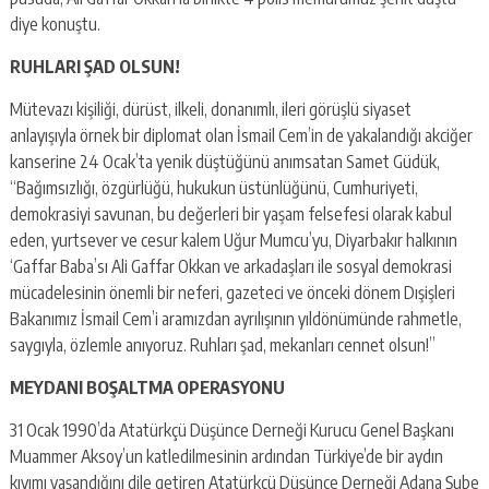
diye konuştu.
RUHLARI ŞAD OLSUN!
Mütevazı kişiliği, dürüst, ilkeli, donanımlı, ileri görüşlü siyaset
anlayışıyla örnek bir diplomat olan İsmail Cem’in de yakalandığı akciğer
kanserine 24 Ocak’ta yenik düştüğünü anımsatan Samet Güdük,
“Bağımsızlığı, özgürlüğü, hukukun üstünlüğünü, Cumhuriyeti,
demokrasiyi savunan, bu değerleri bir yaşam felsefesi olarak kabul
eden, yurtsever ve cesur kalem Uğur Mumcu’yu, Diyarbakır halkının
‘Gaffar Baba’sı Ali Gaffar Okkan ve arkadaşları ile sosyal demokrasi
mücadelesinin önemli bir neferi, gazeteci ve önceki dönem Dışişleri
Bakanımız İsmail Cem’i aramızdan ayrılışının yıldönümünde rahmetle,
saygıyla, özlemle anıyoruz. Ruhları şad, mekanları cennet olsun!”
MEYDANI BOŞALTMA OPERASYONU
31 Ocak 1990’da Atatürkçü Düşünce Derneği Kurucu Genel Başkanı
Muammer Aksoy’un katledilmesinin ardından Türkiye’de bir aydın
kıyımı yaşandığını dile getiren Atatürkçü Düşünce Derneği Adana Şube