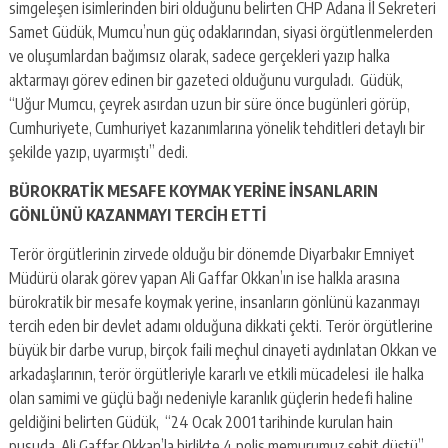
simgeleşen isimlerinden biri olduğunu belirten CHP Adana İl Sekreteri
Samet Güdük, Mumcu’nun güç odaklarından, siyasi örgütlenmelerden
ve oluşumlardan bağımsız olarak, sadece gerçekleri yazıp halka
aktarmayı görev edinen bir gazeteci olduğunu vurguladı. Güdük,
“Uğur Mumcu, çeyrek asırdan uzun bir süre önce bugünleri görüp,
Cumhuriyete, Cumhuriyet kazanımlarına yönelik tehditleri detaylı bir
şekilde yazıp, uyarmıştı” dedi.
BÜROKRATİK MESAFE KOYMAK YERİNE İNSANLARIN
GÖNLÜNÜ KAZANMAYI TERCİH ETTİ
Terör örgütlerinin zirvede olduğu bir dönemde Diyarbakır Emniyet
Müdürü olarak görev yapan Ali Gaffar Okkan’ın ise halkla arasına
bürokratik bir mesafe koymak yerine, insanların gönlünü kazanmayı
tercih eden bir devlet adamı olduğuna dikkati çekti. Terör örgütlerine
büyük bir darbe vurup, birçok faili meçhul cinayeti aydınlatan Okkan ve
arkadaşlarının, terör örgütleriyle kararlı ve etkili mücadelesi ile halka
olan samimi ve güçlü bağı nedeniyle karanlık güçlerin hedefi haline
geldiğini belirten Güdük, “24 Ocak 2001 tarihinde kurulan hain
pusuda, Ali Gaffar Okkan’la birlikte 4 polis memurumuz şehit düştü”