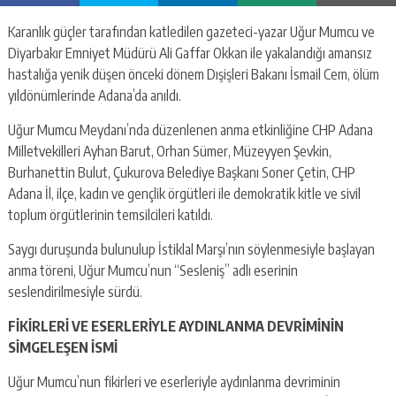
Karanlık güçler tarafından katledilen gazeteci-yazar Uğur Mumcu ve
Diyarbakır Emniyet Müdürü Ali Gaffar Okkan ile yakalandığı amansız
hastalığa yenik düşen önceki dönem Dışişleri Bakanı İsmail Cem, ölüm
yıldönümlerinde Adana’da anıldı.
Uğur Mumcu Meydanı’nda düzenlenen anma etkinliğine CHP Adana
Milletvekilleri Ayhan Barut, Orhan Sümer, Müzeyyen Şevkin,
Burhanettin Bulut, Çukurova Belediye Başkanı Soner Çetin, CHP
Adana İl, ilçe, kadın ve gençlik örgütleri ile demokratik kitle ve sivil
toplum örgütlerinin temsilcileri katıldı.
Saygı duruşunda bulunulup İstiklal Marşı’nın söylenmesiyle başlayan
anma töreni, Uğur Mumcu’nun “Sesleniş” adlı eserinin
seslendirilmesiyle sürdü.
FİKİRLERİ VE ESERLERİYLE AYDINLANMA DEVRİMİNİN
SİMGELEŞEN İSMİ
Uğur Mumcu’nun fikirleri ve eserleriyle aydınlanma devriminin