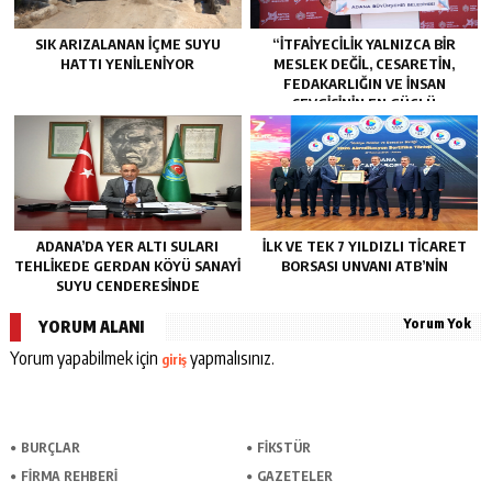
SIK ARIZALANAN IÇME SUYU
“İTFAIYECILIK YALNIZCA BIR
HATTI YENILENIYOR
MESLEK DEĞIL, CESARETIN,
FEDAKARLIĞIN VE INSAN
SEVGISININ EN GÜÇLÜ
TEMSILIDIR.”
ADANA’DA YER ALTI SULARI
İLK VE TEK 7 YILDIZLI TİCARET
TEHLİKEDE GERDAN KÖYÜ SANAYİ
BORSASI UNVANI ATB’NİN
SUYU CENDERESİNDE
Yorum Yok
YORUM ALANI
Yorum yapabilmek için
yapmalısınız.
giriş
BURÇLAR
FİKSTÜR
FİRMA REHBERİ
GAZETELER