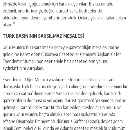
elimizde kalan, göğüslemek için karanlık yarınları. Biz bu umudu
erdemli, onurlu, inançlı, doğru, dürüst ve katledilseler de
öldürülemeyen devrim şehitlerinden aldık. Onlara yıldızlar kadar selam
olsun.”
TÜRK BASINININ SARSILMAZ MEŞALESİ
Uğur Mumcu’nun sarsılmaz kalemiyle gazeteciliğin meşalesi haline
geldiğine işaret eden Çukurova Gazeteciler Cemiyeti Başkanı Cafer
Esendemir Mumcu’nun eserleriyle hala gazetecilerin yolunu
aydınlattığını vurguladı.
Esendemir, “Uğur Mumcu yazdığı eserlerindeki ahlaklı ve kararlı
duruşuyla Türk basınının oksijen çadırı olmuştur. ‘Gerekirse kalemini kır
ama sakın satma’ diyen Sedat Simavi’nin izinden giderek, karakterli
gazetecilerin doğmasına yol açmış, dürüst gazeteciliğin simgesi haline
gelmiştir. Karanlık eller tarafından katledilen mesleğimizin onuru ve
gururu Uğur Mumcu başta olmak üzere hain suikastın 20.yılında
efsane Diyarbakır Emniyet Müdürümüz Gaffar Okkan’ı, devlet adamı
İsmail Cem İpekçi’yi 14.yılında ve Adanalı gazeteci meslek büyüğümüz