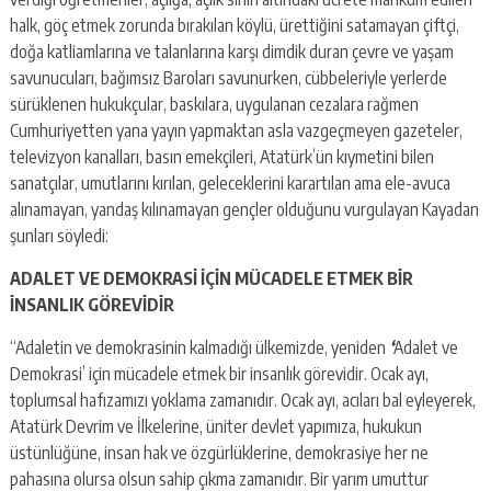
halk, göç etmek zorunda bırakılan köylü, ürettiğini satamayan çiftçi,
doğa katliamlarına ve talanlarına karşı dimdik duran çevre ve yaşam
savunucuları, bağımsız Baroları savunurken, cübbeleriyle yerlerde
sürüklenen hukukçular, baskılara, uygulanan cezalara rağmen
Cumhuriyetten yana yayın yapmaktan asla vazgeçmeyen gazeteler,
televizyon kanalları, basın emekçileri, Atatürk’ün kıymetini bilen
sanatçılar, umutlarını kırılan, geleceklerini karartılan ama ele-avuca
alınamayan, yandaş kılınamayan gençler olduğunu vurgulayan Kayadan
şunları söyledi:
ADALET VE DEMOKRASİ İÇİN MÜCADELE ETMEK BİR
İNSANLIK GÖREVİDİR
“Adaletin ve demokrasinin kalmadığı ülkemizde, yeniden
‘
Adalet ve
Demokrasi’ için mücadele etmek bir insanlık görevidir. Ocak ayı,
toplumsal hafızamızı yoklama zamanıdır. Ocak ayı, acıları bal eyleyerek,
Atatürk Devrim ve İlkelerine, üniter devlet yapımıza, hukukun
üstünlüğüne, insan hak ve özgürlüklerine, demokrasiye her ne
pahasına olursa olsun sahip çıkma zamanıdır. Bir yarım umuttur