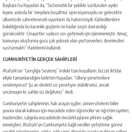
Başkanı İsa Kayadan da, “Sistematik bir şekilde sürdürülen aydın
kıyımı; aslında bir ‘meydanı boşaltma’ operasyonuydu ve gelecekte
ülkemizde sahnelenecek oyunların da habercisiydi. Katledilenlere
bakıldığında bu karanlık güçlerin ne kadar seçici davrandığı
görülecektir. Cinayetler sadece ses getirmek için işlenmemiştir. Amaç;
kamuoyu oluşturma gücü çok yüksek olan yurtseverleri, devrimcileri
susturmaktı” ifadelerini kullandı.
CUMHURİYETİN GERÇEK SAHİPLERİ
Atatürk’ün “Gençliğe Sesleniş” indeki tüm koşulların, bizzat iktidar
eliyle tamamlandığını belirten Kayadan, “Ülkeyi yönetenlere
sesleniyoruz! Şu an devleti siz yönetiyor olabilirsiniz, ancak
unutmayın ki; sahibi siz değilsiniz” dedi.
Cumhuriyetin sahiplerinin, hak arayan işçiler, üniversitelerin bilim
yuvası olarak kalması için mücadele eden öğrenciler ve öğretim üyeleri,
madenciler, salgınla mücadelede meslektaşlarını yitiren sağlık
emekçileri, Atatürk’ün Cumhuriyete bağlı nesiller yetiştirme görevi
verdiği öğretmenler, açlığa, açlık sınırı altındaki ücrete mahkum edilen