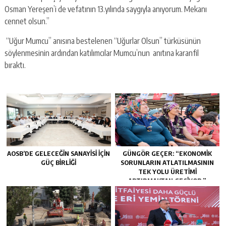
Osman Yereşen’i de vefatının 13.yılında saygıyla anıyorum. Mekanı
cennet olsun.”
“Uğur Mumcu” anısına bestelenen “Uğurlar Olsun” türküsünün
söylenmesinin ardından katılımcılar Mumcu’nun anıtına karanfil
bıraktı.
AOSB’DE GELECEĞIN SANAYISI İÇIN
GÜNGÖR GEÇER: “EKONOMIK
GÜÇ BIRLIĞI
SORUNLARIN ATLATILMASININ
TEK YOLU ÜRETIMI
ARTIRMAKTAN GEÇIYOR.”