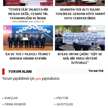
“İTFAIYECILIK YALNIZCA BIR
ADANA’DA YER ALTI SULARI
MESLEK DEĞIL, CESARETIN,
TEHLİKEDE GERDAN KÖYÜ SANAYİ
FEDAKARLIĞIN VE INSAN
SUYU CENDERESİNDE
SEVGISININ EN GÜÇLÜ
TEMSILIDIR.”
İLK VE TEK 7 YILDIZLI TİCARET
81 İLDE ORTAK ÇAĞRI: “EŞİT VE
BORSASI UNVANI ATB’NİN
ADİL BİR YARGI SİSTEMİ
İSTİYORUZ”
Yorum Yok
YORUM ALANI
Yorum yapabilmek için
yapmalısınız.
giriş
BURÇLAR
FİKSTÜR
FİRMA REHBERİ
GAZETELER