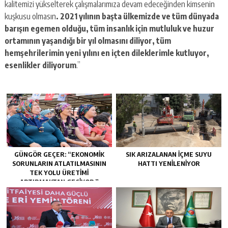
kalitemizi yükselterek çalışmalarımıza devam edeceğinden kimsenin
kuşkusu olmasın
. 2021 yılının başta ülkemizde ve tüm dünyada
barışın egemen olduğu, tüm insanlık için mutluluk ve huzur
ortamının yaşandığı bir yıl olmasını diliyor, tüm
hemşehrilerimin yeni yılını en içten dileklerimle kutluyor,
esenlikler diliyorum
.”
GÜNGÖR GEÇER: “EKONOMIK
SIK ARIZALANAN IÇME SUYU
SORUNLARIN ATLATILMASININ
HATTI YENILENIYOR
TEK YOLU ÜRETIMI
ARTIRMAKTAN GEÇIYOR.”