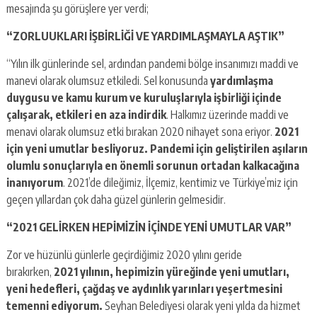
mesajında şu görüşlere yer verdi;
“ZORLUUKLARI İŞBİRLİĞİ VE YARDIMLAŞMAYLA AŞTIK”
“Yılın ilk günlerinde sel, ardından pandemi bölge insanımızı maddi ve
manevi olarak olumsuz etkiledi. Sel konusunda
yardımlaşma
duygusu ve kamu kurum ve kuruluşlarıyla işbirliği içinde
çalışarak, etkileri en aza indirdik
. Halkımız üzerinde maddi ve
menavi olarak olumsuz etki bırakan 2020 nihayet sona eriyor.
2021
için yeni umutlar besliyoruz. Pandemi için geliştirilen aşıların
olumlu sonuçlarıyla en önemli sorunun ortadan kalkacağına
inanıyorum
. 2021’de dileğimiz, İlçemiz, kentimiz ve Türkiye’miz için
geçen yıllardan çok daha güzel günlerin gelmesidir.
“2021 GELİRKEN HEPİMİZİN İÇİNDE YENİ UMUTLAR VAR”
Zor ve hüzünlü günlerle geçirdiğimiz 2020 yılını geride
bırakırken,
2021 yılının, hepimizin yüreğinde yeni umutları,
yeni hedefleri, çağdaş ve aydınlık yarınları yeşertmesini
temenni ediyorum.
Seyhan Belediyesi olarak yeni yılda da hizmet