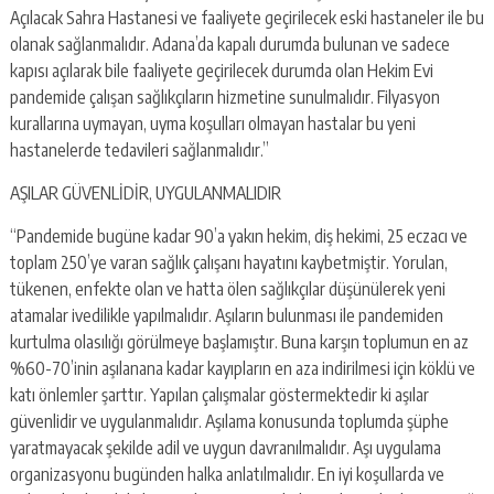
Açılacak Sahra Hastanesi ve faaliyete geçirilecek eski hastaneler ile bu
olanak sağlanmalıdır. Adana’da kapalı durumda bulunan ve sadece
kapısı açılarak bile faaliyete geçirilecek durumda olan Hekim Evi
pandemide çalışan sağlıkçıların hizmetine sunulmalıdır. Filyasyon
kurallarına uymayan, uyma koşulları olmayan hastalar bu yeni
hastanelerde tedavileri sağlanmalıdır.”
AŞILAR GÜVENLİDİR, UYGULANMALIDIR
“Pandemide bugüne kadar 90’a yakın hekim, diş hekimi, 25 eczacı ve
toplam 250’ye varan sağlık çalışanı hayatını kaybetmiştir. Yorulan,
tükenen, enfekte olan ve hatta ölen sağlıkçılar düşünülerek yeni
atamalar ivedilikle yapılmalıdır. Aşıların bulunması ile pandemiden
kurtulma olasılığı görülmeye başlamıştır. Buna karşın toplumun en az
%60-70’inin aşılanana kadar kayıpların en aza indirilmesi için köklü ve
katı önlemler şarttır. Yapılan çalışmalar göstermektedir ki aşılar
güvenlidir ve uygulanmalıdır. Aşılama konusunda toplumda şüphe
yaratmayacak şekilde adil ve uygun davranılmalıdır. Aşı uygulama
organizasyonu bugünden halka anlatılmalıdır. En iyi koşullarda ve