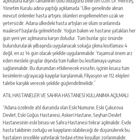
açılmasına karşın tamamının dolu olduğunu belirten Uzm. Dr. Menteş,
Yönetim Kurulu adına yaptığı açıklamada “Ülke genelinde alınan
mevcut önlemler hasta artışını, ölümleri engellemekten uzak ve
yetersizdir. Adana ülkedeki hasta artışları ve ölüm oranlarında
maalesef başlarda gelmektedir. Yoğun bakım ve hastane yatakları her
gün yeni yer açılmasına karşın doludur. Tüm bunlar göz önünde
bulundurularak yılbaşında uygulanacak sokağa çıkma kısıtlaması 4
değil, en az 14 gün olacak şekilde uygulanmalıdır. Yaşamsal önem arz
eden mesleki gruplar dışında tüm halkın bu kısıtlamaya uyması
sağlanmalıdır. Bu durumdan etkilenecek esnafın, işçinin kısaca tüm
kesimlerin uğrayacağı kayıplar karşılanmalı, Filyasyon ve 112 ekipleri
talebe karşılık verecek şekilde güçlendirilmelidir.”
ATIL HASTANELER VE SAHRA HASTANESİ KULLANIMA AÇILMALI
“Adana özelinde atıl durumda olan Eski Numune, Eski Çukurova
Devlet, Eski Göğüs Hastanesi, Askeri Hastane, Seyhan Devlet
Hastanesinin eski binası ve Sahra Hastanesi tekrar açılmalıdır. Evde
hasta takibinin zorluğu ve kayıpların olabileceği de düşünülerek bu
hastaların öncelikle yatırılarak tedavi etme koşulları zorlanmalıdır.