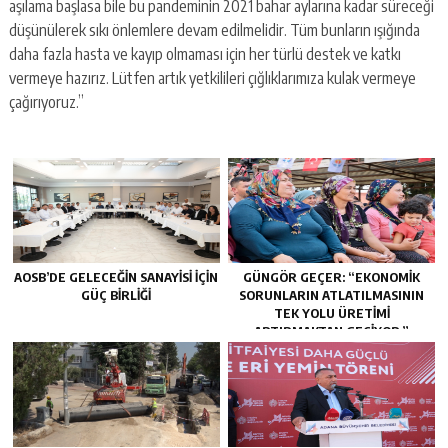
aşılama başlasa bile bu pandeminin 2021 bahar aylarına kadar süreceği
düşünülerek sıkı önlemlere devam edilmelidir. Tüm bunların ışığında
daha fazla hasta ve kayıp olmaması için her türlü destek ve katkı
vermeye hazırız. Lütfen artık yetkilileri çığlıklarımıza kulak vermeye
çağırıyoruz.”
AOSB’DE GELECEĞIN SANAYISI İÇIN
GÜNGÖR GEÇER: “EKONOMIK
GÜÇ BIRLIĞI
SORUNLARIN ATLATILMASININ
TEK YOLU ÜRETIMI
ARTIRMAKTAN GEÇIYOR.”