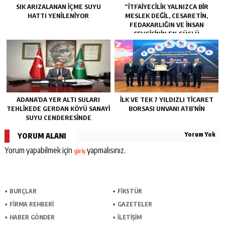
SIK ARIZALANAN IÇME SUYU
“İTFAIYECILIK YALNIZCA BIR
HATTI YENILENIYOR
MESLEK DEĞIL, CESARETIN,
FEDAKARLIĞIN VE INSAN
SEVGISININ EN GÜÇLÜ
TEMSILIDIR.”
ADANA’DA YER ALTI SULARI
İLK VE TEK 7 YILDIZLI TİCARET
TEHLİKEDE GERDAN KÖYÜ SANAYİ
BORSASI UNVANI ATB’NİN
SUYU CENDERESİNDE
Yorum Yok
YORUM ALANI
Yorum yapabilmek için
yapmalısınız.
giriş
BURÇLAR
FİKSTÜR
FİRMA REHBERİ
GAZETELER
HABER GÖNDER
İLETİŞİM