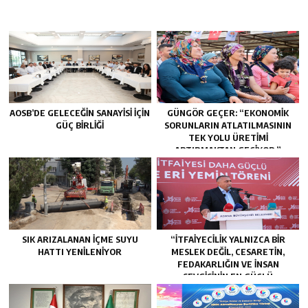
AOSB’DE GELECEĞIN SANAYISI İÇIN
GÜNGÖR GEÇER: “EKONOMIK
GÜÇ BIRLIĞI
SORUNLARIN ATLATILMASININ
TEK YOLU ÜRETIMI
ARTIRMAKTAN GEÇIYOR.”
SIK ARIZALANAN IÇME SUYU
“İTFAIYECILIK YALNIZCA BIR
HATTI YENILENIYOR
MESLEK DEĞIL, CESARETIN,
FEDAKARLIĞIN VE INSAN
SEVGISININ EN GÜÇLÜ
TEMSILIDIR.”