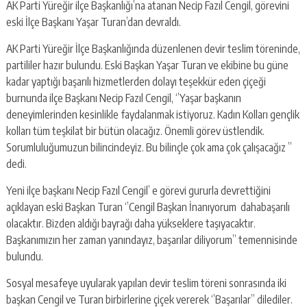
AK Parti Yüreğir ilçe Başkanlığı’na atanan Necip Fazıl Cengil, görevini
eski İlçe Başkanı Yaşar Turan’dan devraldı.
AK Parti Yüreğir İlçe Başkanlığında düzenlenen devir teslim töreninde,
partililer hazır bulundu. Eski Başkan Yaşar Turan ve ekibine bu güne
kadar yaptığı başarılı hizmetlerden dolayı teşekkür eden çiçeği
burnunda ilçe Başkanı Necip Fazıl Cengil, ‘’Yaşar başkanın
deneyimlerinden kesinlikle faydalanmak istiyoruz. Kadın Kolları gençlik
kolları tüm teşkilat bir bütün olacağız. Önemli görev üstlendik.
Sorumluluğumuzun bilincindeyiz. Bu bilinçle çok ama çok çalışacağız ’’
dedi.
Yeni ilçe başkanı Necip Fazıl Cengil’ e görevi gururla devrettiğini
açıklayan eski Başkan Turan ‘’Cengil Başkan İnanıyorum dahabaşarılı
olacaktır. Bizden aldığı bayrağı daha yükseklere taşıyacaktır.
Başkanımızın her zaman yanındayız, başarılar diliyorum’’ temennisinde
bulundu.
Sosyal mesafeye uyularak yapılan devir teslim töreni sonrasında iki
başkan Cengil ve Turan birbirlerine çiçek vererek ‘’Başarılar’’ dilediler.