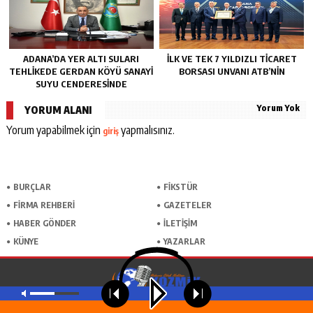
ADANA’DA YER ALTI SULARI
İLK VE TEK 7 YILDIZLI TİCARET
TEHLİKEDE GERDAN KÖYÜ SANAYİ
BORSASI UNVANI ATB’NİN
SUYU CENDERESİNDE
Yorum Yok
YORUM ALANI
Yorum yapabilmek için
yapmalısınız.
giriş
BURÇLAR
FİKSTÜR
FİRMA REHBERİ
GAZETELER
HABER GÖNDER
İLETİŞİM
KÜNYE
YAZARLAR
MASAÜSTÜ GÖRÜNÜME GEÇ