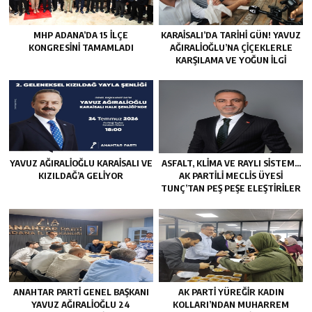
MHP ADANA’DA 15 İLÇE
KARAISALI’DA TARIHI GÜN! YAVUZ
KONGRESINI TAMAMLADI
AĞIRALIOĞLU’NA ÇIÇEKLERLE
KARŞILAMA VE YOĞUN İLGI
YAVUZ AĞIRALIOĞLU KARAISALI VE
ASFALT, KLIMA VE RAYLI SISTEM…
KIZILDAĞ’A GELIYOR
AK PARTILI MECLIS ÜYESI
TUNÇ’TAN PEŞ PEŞE ELEŞTIRILER
ANAHTAR PARTI GENEL BAŞKANI
AK PARTI YÜREĞIR KADIN
YAVUZ AĞIRALIOĞLU 24
KOLLARI’NDAN MUHARREM