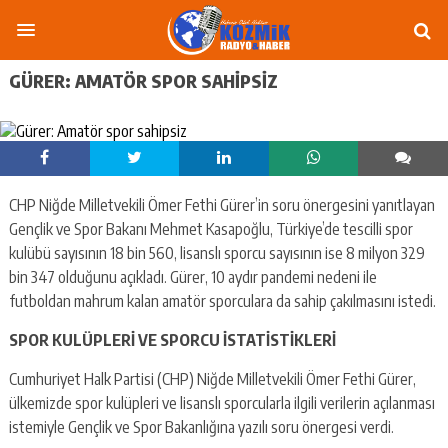
GÜRER: AMATÖR SPOR SAHIPSIZ
CHP Niğde Milletvekili Ömer Fethi Gürer’in soru önergesini yanıtlayan
Gençlik ve Spor Bakanı Mehmet Kasapoğlu, Türkiye’de tescilli spor
kulübü sayısının 18 bin 560, lisanslı sporcu sayısının ise 8 milyon 329
bin 347 olduğunu açıkladı. Gürer, 10 aydır pandemi nedeni ile
futboldan mahrum kalan amatör sporculara da sahip çakılmasını istedi.
SPOR KULÜPLERİ VE SPORCU İSTATİSTİKLERİ
Cumhuriyet Halk Partisi (CHP) Niğde Milletvekili Ömer Fethi Gürer,
ülkemizde spor kulüpleri ve lisanslı sporcularla ilgili verilerin açılanması
istemiyle Gençlik ve Spor Bakanlığına yazılı soru önergesi verdi.