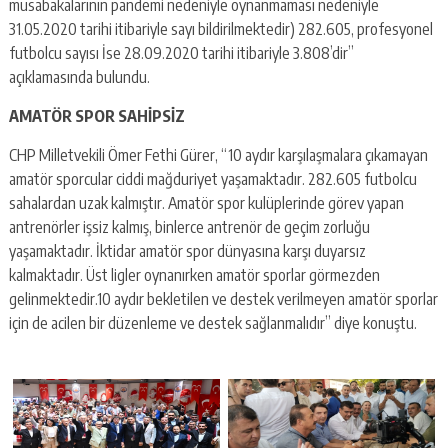
müsabakalarının pandemi nedeniyle oynanmaması nedeniyle
31.05.2020 tarihi itibariyle sayı bildirilmektedir) 282.605, profesyonel
futbolcu sayısı İse 28.09.2020 tarihi itibariyle 3.808’dir”
açıklamasında bulundu.
AMATÖR SPOR SAHİPSİZ
CHP Milletvekili Ömer Fethi Gürer, “10 aydır karşılaşmalara çıkamayan
amatör sporcular ciddi mağduriyet yaşamaktadır. 282.605 futbolcu
sahalardan uzak kalmıştır. Amatör spor kulüplerinde görev yapan
antrenörler işsiz kalmış, binlerce antrenör de geçim zorluğu
yaşamaktadır. İktidar amatör spor dünyasına karşı duyarsız
kalmaktadır. Üst ligler oynanırken amatör sporlar görmezden
gelinmektedir.10 aydır bekletilen ve destek verilmeyen amatör sporlar
için de acilen bir düzenleme ve destek sağlanmalıdır” diye konuştu.