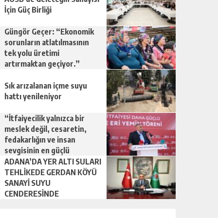
İçin Güç Birliği
Güngör Geçer: “Ekonomik
sorunların atlatılmasının
tek yolu üretimi
artırmaktan geçiyor.”
Sık arızalanan içme suyu
hattı yenileniyor
“İtfaiyecilik yalnızca bir
meslek değil, cesaretin,
fedakarlığın ve insan
sevgisinin en güçlü
temsilidir.”
ADANA’DA YER ALTI SULARI
TEHLİKEDE GERDAN KÖYÜ
SANAYİ SUYU
CENDERESİNDE