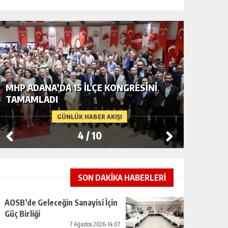
MHP ADANA’DA 15 İLÇE KONGRESINI
“İTFAIY
TAMAMLADI
DEĞIL, 
INSAN 
GÜNLÜK HABER AKIŞI
TEMSILI
4
/
10
SON DAKİKA HABERLERİ
AOSB’de Geleceğin Sanayisi İçin
Güç Birliği
7 Ağustos 2026-14:07