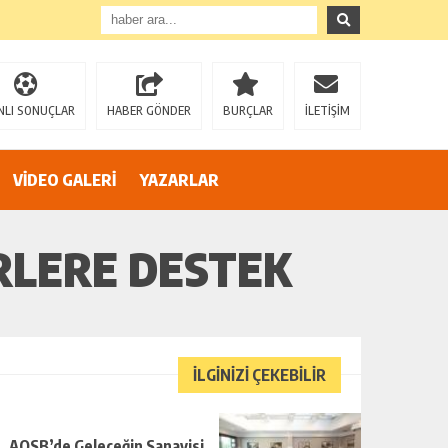
”
NLI SONUÇLAR
HABER GÖNDER
BURÇLAR
İLETİŞİM
VİDEO GALERİ
YAZARLAR
RLERE DESTEK
İLGİNİZİ ÇEKEBİLİR
AOSB’de Geleceğin Sanayisi