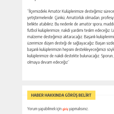
“İlçemizdeki Amatör Kulüplerimize desteğimiz sürecek
yetiştirmeleridir. Çünkü; Amatörlük olmadan, profesyo
birlikte atabiliriz. Bu nedenle de amatör spora, mad
futbol kulüplerimize, nakdi yardımı teslim edeceğiz. L
malzeme desteğimizi aktaracağız. Başarılı kulüplerim
üzerimize düşen desteği de sağlayacağız. Başarı sizd
AYISI İÇIN GÜÇ
GÜNGÖR GEÇER: “EKONOMIK
başarılı kulüplerimizin hepsini destekleyeceğimizi söyl
SORUNLARIN ATLATILMASININ T
YOLU ÜRETIMI ARTIRMAKTAN
kulüplerimize de nakdi destekte bulunacağız. Sporu
KIŞI
GÜNLÜK HABER AKIŞI
GEÇIYOR.”
olmaya devam edeceğiz”
HABER HAKKINDA GÖRÜŞ BELİRT
Yorum yapabilmek için
yapmalısınız.
giriş