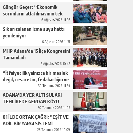
Güngör Geçer: “Ekonomik
sorunların atlatılmasının tek
yolu üretimi artırmaktan
6 Ağustos 2026-11:36
geçiyor.”
Sık arızalanan içme suyu hattı
yenileniyor
6 Ağustos 2026-11:31
MHP Adana’da 15 İlçe Kongresini
Tamamladı
3 Ağustos 2026-10:43
“İtfaiyecilik yalnızca bir meslek
değil, cesaretin, fedakarlığın ve
insan sevgisinin en güçlü
30 Temmuz 2026-11:54
temsilidir.”
ADANA’DA YER ALTI SULARI
TEHLİKEDE GERDAN KÖYÜ
SANAYİ SUYU CENDERESİNDE
30 Temmuz 2026-11:05
81 İLDE ORTAK ÇAĞRI: “EŞİT VE
ADİL BİR YARGI SİSTEMİ
İSTİYORUZ”
28 Temmuz 2026-14:09