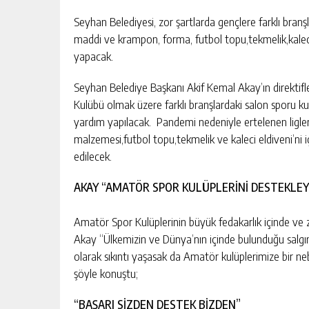
Seyhan Belediyesi, zor şartlarda gençlere farklı bra
maddi ve krampon, forma, futbol topu,tekmelik,kalec
yapacak.
Seyhan Belediye Başkanı Akif Kemal Akay’ın direktifle
Kulübü olmak üzere farklı branşlardaki salon sporu k
yardım yapılacak. Pandemi nedeniyle ertelenen ligl
malzemesi,futbol topu,tekmelik ve kaleci eldiveni’ni 
edilecek.
AKAY “AMATÖR SPOR KULÜPLERİNİ DESTEKLEY
Amatör Spor Kulüplerinin büyük fedakarlık içinde ve zo
Akay “Ülkemizin ve Dünya’nın içinde bulunduğu salgın
olarak sıkıntı yaşasak da Amatör kulüplerimize bir n
şöyle konuştu;
“BAŞARI SİZDEN DESTEK BİZDEN”