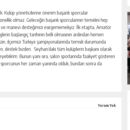
. Kulüp yöneticilerine önerim başarılı sporcular
nellik olmaz. Geleceğin başarılı sporcularının temelini hep
di ve manevi desteğimizi esirgememeliyiz. İlk etapta, Amatör
iglerin başlangıç tarihinin belli olmasının ardından hemen
izin, ilçemizi Türkiye şampiyonalarında temsili durumunda
en, destek bizden. Seyhan’daki tüm kulüplerin başkanı olarak
SIK ARIZALANAN IÇME SUYU HATTI
eyebilirim. Bunun yanı sıra, salon sporlarında faaliyet gösteren
EK
YENILENIYOR
n, sporcunun her zaman yanında olduk, bundan sonra da
GÜNLÜK HABER AKIŞI
Yorum Yok