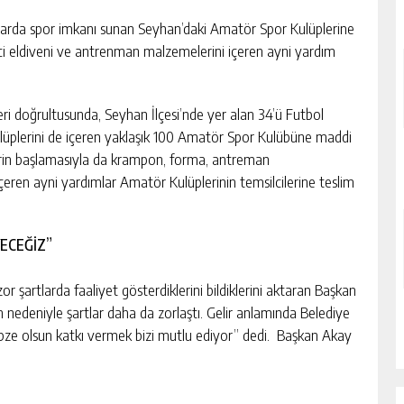
nşlarda spor imkanı sunan Seyhan’daki Amatör Spor Kulüplerine
i eldiveni ve antrenman malzemelerini içeren ayni yardım
ri doğrultusunda, Seyhan İlçesi’nde yer alan 34’ü Futbol
ulüplerini de içeren yaklaşık 100 Amatör Spor Kulübüne maddi
erin başlamasıyla da krampon, forma, antreman
içeren ayni yardımlar Amatör Kulüplerinin temsilcilerine teslim
ECEĞİZ”
r şartlarda faaliyet gösterdiklerini bildiklerini aktaran Başkan
 nedeniyle şartlar daha da zorlaştı. Gelir anlamında Belediye
ebze olsun katkı vermek bizi mutlu ediyor” dedi. Başkan Akay