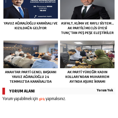
YAVUZ AĞIRALIOĞLU KARAISALI VE
ASFALT, KLIMA VE RAYLI SISTEM…
KIZILDAĞ’A GELIYOR
AK PARTILI MECLIS ÜYESI
TUNÇ’TAN PEŞ PEŞE ELEŞTIRILER
ANAHTAR PARTI GENEL BAŞKANI
AK PARTI YÜREĞIR KADIN
YAVUZ AĞIRALIOĞLU 24
KOLLARI’NDAN MUHARREM
TEMMUZ’DA KARAISALI’DA
AYI’NDA AŞURE İKRAMI
Yorum Yok
YORUM ALANI
Yorum yapabilmek için
yapmalısınız.
giriş