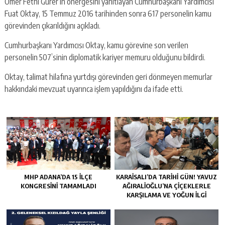
Ömer Fethi Gürer’in önergesini yanıtlayan Cumhurbaşkanı Yardımcısı
Fuat Oktay, 15 Temmuz 2016 tarihinden sonra 617 personelin kamu
görevinden çıkarıldığını açıkladı.
Cumhurbaşkanı Yardımcısı Oktay, kamu görevine son verilen
personelin 507’sinin diplomatik kariyer memuru olduğunu bildirdi.
Oktay, talimat hilafına yurtdışı görevinden geri dönmeyen memurlar
hakkındaki mevzuat uyarınca işlem yapıldığını da ifade etti.
MHP ADANA’DA 15 İLÇE
KARAISALI’DA TARIHI GÜN! YAVUZ
KONGRESINI TAMAMLADI
AĞIRALIOĞLU’NA ÇIÇEKLERLE
KARŞILAMA VE YOĞUN İLGI