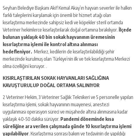
Seyhan Belediye Başkanı Akif Kemal Akay’ın hayvan severler ile halkın
farklı taleplerini karşılamak için önemli bir hizmet atağı olan
kısırlaştırma merkezinde sahipsiz kedi ve köpekler steril ortamda
Veteriner hekimlerce kısırlaştırılarak doğal ortamına bırakılıyor.
İlçede
bulunan yaklaşık 40 bin sokak hayvanının üremesinin
kısırlaştırma işlemi ile kontrol altına alınması
hedefleniyor.
Merkez, kedilerin de kısırlaştırılabildiği şehir
merkezinde kurulmuş olan Türkiye’nin ilk ve tek kısırlaştırma Merkezi
olma özelliğini koruyor. .
KISIRLAŞTIRILAN SOKAK HAYVANLARI SAĞLIĞINA
KAVUŞTURULUP DOĞAL ORTAMA SALINIYOR
2 Veteriner Hekim, 3 Veteriner Sağlık Teknikeri ve 5 personelle yapılan
kısırlaştırma işlemi, sokak hayvanının muayenesi, anestezi
uygulanması operasyon süreci ve müşahede altına alınmasına kadar
yaklaşık 40-50 dakika sürüyor.
Pandemi döneminde kısa
süreliğine ara verilen çalışmada günde 10 kısırlaştırma işlemi
yapılabiliyor
. Kısırlaştırma sonrası bakım ve tedavinin de yapıldığı