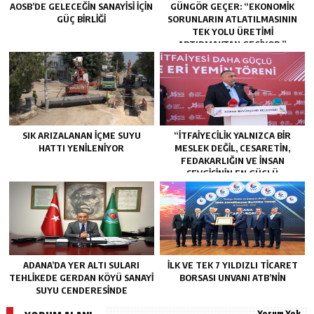
AOSB’DE GELECEĞIN SANAYISI İÇIN
GÜNGÖR GEÇER: “EKONOMIK
GÜÇ BIRLIĞI
SORUNLARIN ATLATILMASININ
TEK YOLU ÜRETIMI
ARTIRMAKTAN GEÇIYOR.”
SIK ARIZALANAN IÇME SUYU
“İTFAIYECILIK YALNIZCA BIR
HATTI YENILENIYOR
MESLEK DEĞIL, CESARETIN,
FEDAKARLIĞIN VE INSAN
SEVGISININ EN GÜÇLÜ
TEMSILIDIR.”
ADANA’DA YER ALTI SULARI
İLK VE TEK 7 YILDIZLI TİCARET
TEHLİKEDE GERDAN KÖYÜ SANAYİ
BORSASI UNVANI ATB’NİN
SUYU CENDERESİNDE
Yorum Yok