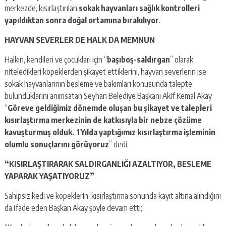
merkezde, kısırlaştırılan
sokak hayvanları sağlık kontrolleri
yapıldıktan sonra doğal ortamına bırakılıyor
.
HAYVAN SEVERLER DE HALK DA MEMNUN
Halkın, kendileri ve çocukları için “
başıboş-saldırgan
” olarak
niteledikleri köpeklerden şikayet ettiklerini, hayvan severlerin ise
sokak hayvanlarının besleme ve bakımları konusunda talepte
bulunduklarını anımsatan Seyhan Belediye Başkanı Akif Kemal Akay
“
Göreve geldiğimiz dönemde oluşan bu şikayet ve talepleri
kısırlaştırma merkezinin de katkısıyla bir nebze çözüme
kavuşturmuş olduk. 1 Yılda yaptığımız kısırlaştırma işleminin
olumlu sonuçlarını görüyoruz
” dedi.
“KISIRLAŞTIRARAK SALDIRGANLIĞI AZALTIYOR, BESLEME
YAPARAK YAŞATIYORUZ”
Sahipsiz kedi ve köpeklerin, kısırlaştırma sonunda kayıt altına alındığını
da ifade eden Başkan Akay şöyle devam etti;