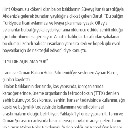
Hint Okyanusu kökenli olan balon balıklarının Süveyş Kanalı aracılığıyla
Akdeniz’e gelerek buradan yayıldığına dikkat çeken Barut, “Bu balığın
Türkiye’de ticari avlanması ve kıyıya çıkarılması yasak. Oltayla
avlananlar bu balığı yakalayabiliyor ama öldürücü etkide zehirli olduğu
için tüketilmemesi gerekiyor. Amatör balıkçılar tarafından yakalanan
bu ölümcül zehirli balıklar insanların yanı sıra kedi ve köpek gibi evcil
hayvanlar için de risk teşkil ediyor” diye konuştu.
“1 YILDIR AÇIKLAMA YOK”
Tarım ve Orman Bakanı Bekir Pakdemirli’ye seslenen Ayhan Barut,
şunları kaydetti:
“Balon balıklarının derisinde, kas yapısında, iç organlarında,
karaciğerlerinde, üreme organlarında tetrodotoksin (TTX) denilen
zehir bulunuyor. Söz konusu zehirin, kanser tedavisinde kullanımı, ağrı
kesici ve bağımlılık tedavisinde kullanımına yönelik bilimsel
araştırmaların olduğu belirtiliyor. Yaklaşık 1 yıl önce yapılan III. Tarım ve
Orman Şurası’nın açılışında basın mensuplarıyla bir araya gelen Tarım
ve Orman Bakan Bekir Pakdemirli, ‘Balon balığı için Kanada’nın kanser