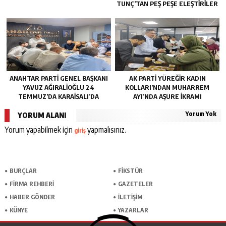
TUNÇ’TAN PEŞ PEŞE ELEŞTIRILER
ANAHTAR PARTI GENEL BAŞKANI
AK PARTI YÜREĞIR KADIN
YAVUZ AĞIRALIOĞLU 24
KOLLARI’NDAN MUHARREM
TEMMUZ’DA KARAISALI’DA
AYI’NDA AŞURE İKRAMI
Yorum Yok
YORUM ALANI
Yorum yapabilmek için
yapmalısınız.
giriş
BURÇLAR
FİKSTÜR
FİRMA REHBERİ
GAZETELER
HABER GÖNDER
İLETİŞİM
KÜNYE
YAZARLAR