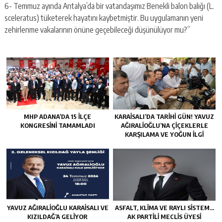
6- Temmuz ayında Antalya’da bir vatandaşımız Benekli balon balığı (L.
sceleratus) tüketerek hayatını kaybetmiştir. Bu uygulamanın yeni
zehirlenme vakalarının önüne geçebileceği düşünülüyor mu?”
MHP ADANA’DA 15 İLÇE
KARAISALI’DA TARIHI GÜN! YAVUZ
KONGRESINI TAMAMLADI
AĞIRALIOĞLU’NA ÇIÇEKLERLE
KARŞILAMA VE YOĞUN İLGI
YAVUZ AĞIRALIOĞLU KARAISALI VE
ASFALT, KLIMA VE RAYLI SISTEM…
KIZILDAĞ’A GELIYOR
AK PARTILI MECLIS ÜYESI