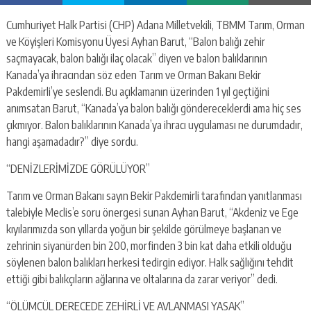
Cumhuriyet Halk Partisi (CHP) Adana Milletvekili, TBMM Tarım, Orman
ve Köyişleri Komisyonu Üyesi Ayhan Barut, “Balon balığı zehir
saçmayacak, balon balığı ilaç olacak” diyen ve balon balıklarının
Kanada’ya ihracından söz eden Tarım ve Orman Bakanı Bekir
Pakdemirli’ye seslendi. Bu açıklamanın üzerinden 1 yıl geçtiğini
anımsatan Barut, “Kanada’ya balon balığı göndereceklerdi ama hiç ses
çıkmıyor. Balon balıklarının Kanada’ya ihracı uygulaması ne durumdadır,
hangi aşamadadır?” diye sordu.
“DENİZLERİMİZDE GÖRÜLÜYOR”
Tarım ve Orman Bakanı sayın Bekir Pakdemirli tarafından yanıtlanması
talebiyle Meclis’e soru önergesi sunan Ayhan Barut, “Akdeniz ve Ege
kıyılarımızda son yıllarda yoğun bir şekilde görülmeye başlanan ve
zehrinin siyanürden bin 200, morfinden 3 bin kat daha etkili olduğu
söylenen balon balıkları herkesi tedirgin ediyor. Halk sağlığını tehdit
ettiği gibi balıkçıların ağlarına ve oltalarına da zarar veriyor” dedi.
“ÖLÜMCÜL DERECEDE ZEHİRLİ VE AVLANMASI YASAK”