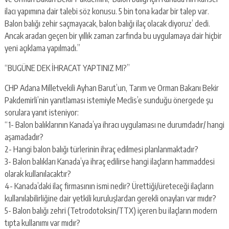
ilacı yapımına dair talebi söz konusu. 5 bin tona kadar bir talep var.
Balon balığı zehir saçmayacak, balon balığı ilaç olacak diyoruz’ dedi.
Ancak aradan geçen bir yıllık zaman zarfında bu uygulamaya dair hiçbir
yeni açıklama yapılmadı.”
“BUGÜNE DEK İHRACAT YAPTINIZ MI?”
CHP Adana Milletvekili Ayhan Barut’un, Tarım ve Orman Bakanı Bekir
Pakdemirli’nin yanıtlaması istemiyle Meclis’e sunduğu önergede şu
sorulara yanıt isteniyor:
“1- Balon balıklarının Kanada’ya ihracı uygulaması ne durumdadır/ hangi
aşamadadır?
2- Hangi balon balığı türlerinin ihraç edilmesi planlanmaktadır?
3- Balon balıkları Kanada’ya ihraç edilirse hangi ilaçların hammaddesi
olarak kullanılacaktır?
4- Kanada’daki ilaç firmasının ismi nedir? Ürettiği/üreteceği ilaçların
kullanılabilirliğine dair yetkili kuruluşlardan gerekli onayları var mıdır?
5- Balon balığı zehri (Tetrodotoksin/TTX) içeren bu ilaçların modern
tıpta kullanımı var mıdır?