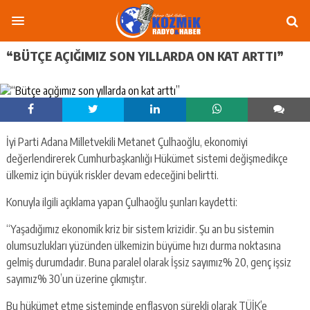
“BÜTÇE AÇIĞIMIZ SON YILLARDA ON KAT ARTTI”
İyi Parti Adana Milletvekili Metanet Çulhaoğlu, ekonomiyi
değerlendirerek Cumhurbaşkanlığı Hükümet sistemi değişmedikçe
ülkemiz için büyük riskler devam edeceğini belirtti.
Konuyla ilgili açıklama yapan Çulhaoğlu şunları kaydetti:
“Yaşadığımız ekonomik kriz bir sistem krizidir. Şu an bu sistemin
olumsuzlukları yüzünden ülkemizin büyüme hızı durma noktasına
gelmiş durumdadır. Buna paralel olarak İşsiz sayımız% 20, genç işsiz
sayımız% 30’un üzerine çıkmıştır.
Bu hükümet etme sisteminde enflasyon sürekli olarak TÜİK’e