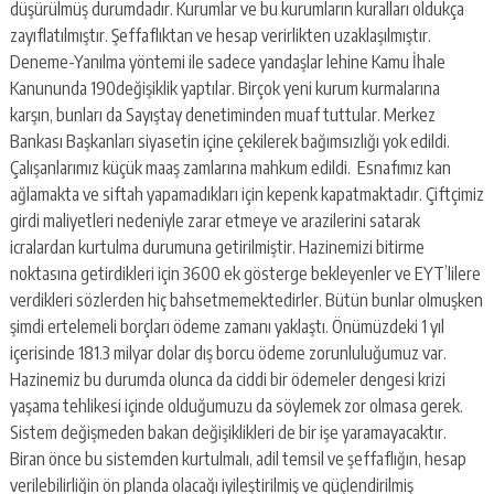
düşürülmüş durumdadır. Kurumlar ve bu kurumların kuralları oldukça
zayıflatılmıştır. Şeffaflıktan ve hesap verirlikten uzaklaşılmıştır.
Deneme-Yanılma yöntemi ile sadece yandaşlar lehine Kamu İhale
Kanununda 190değişiklik yaptılar. Birçok yeni kurum kurmalarına
karşın, bunları da Sayıştay denetiminden muaf tuttular. Merkez
Bankası Başkanları siyasetin içine çekilerek bağımsızlığı yok edildi.
Çalışanlarımız küçük maaş zamlarına mahkum edildi. Esnafımız kan
ağlamakta ve siftah yapamadıkları için kepenk kapatmaktadır. Çiftçimiz
girdi maliyetleri nedeniyle zarar etmeye ve arazilerini satarak
icralardan kurtulma durumuna getirilmiştir. Hazinemizi bitirme
noktasına getirdikleri için 3600 ek gösterge bekleyenler ve EYT’lilere
verdikleri sözlerden hiç bahsetmemektedirler. Bütün bunlar olmuşken
şimdi ertelemeli borçları ödeme zamanı yaklaştı. Önümüzdeki 1 yıl
içerisinde 181.3 milyar dolar dış borcu ödeme zorunluluğumuz var.
Hazinemiz bu durumda olunca da ciddi bir ödemeler dengesi krizi
yaşama tehlikesi içinde olduğumuzu da söylemek zor olmasa gerek.
Sistem değişmeden bakan değişiklikleri de bir işe yaramayacaktır.
Biran önce bu sistemden kurtulmalı, adil temsil ve şeffaflığın, hesap
verilebilirliğin ön planda olacağı iyileştirilmiş ve güçlendirilmiş