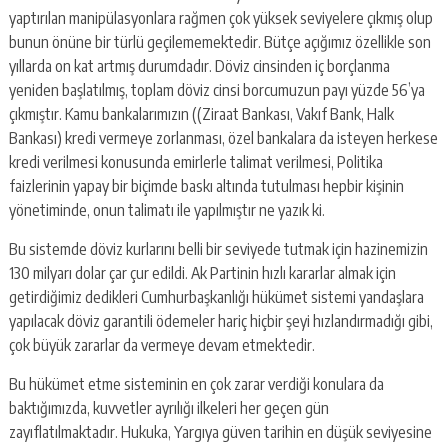
yaptırılan manipülasyonlara rağmen çok yüksek seviyelere çıkmış olup
bunun önüne bir türlü geçilememektedir. Bütçe açığımız özellikle son
yıllarda on kat artmış durumdadır. Döviz cinsinden iç borçlanma
yeniden başlatılmış, toplam döviz cinsi borcumuzun payı yüzde 56’ya
çıkmıştır. Kamu bankalarımızın ((Ziraat Bankası, Vakıf Bank, Halk
Bankası) kredi vermeye zorlanması, özel bankalara da isteyen herkese
kredi verilmesi konusunda emirlerle talimat verilmesi, Politika
faizlerinin yapay bir biçimde baskı altında tutulması hepbir kişinin
yönetiminde, onun talimatı ile yapılmıştır ne yazık ki.
Bu sistemde döviz kurlarını belli bir seviyede tutmak için hazinemizin
130 milyarı dolar çar çur edildi. Ak Partinin hızlı kararlar almak için
getirdiğimiz dedikleri Cumhurbaşkanlığı hükümet sistemi yandaşlara
yapılacak döviz garantili ödemeler hariç hiçbir şeyi hızlandırmadığı gibi,
çok büyük zararlar da vermeye devam etmektedir.
Bu hükümet etme sisteminin en çok zarar verdiği konulara da
baktığımızda, kuvvetler ayrılığı ilkeleri her geçen gün
zayıflatılmaktadır. Hukuka, Yargıya güven tarihin en düşük seviyesine