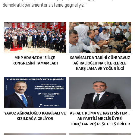
demokratik parlamenter sisteme geçmeliyiz. “
MHP ADANA’DA 15 İLÇE
KARAISALI’DA TARIHI GÜN! YAVUZ
KONGRESINI TAMAMLADI
AĞIRALIOĞLU’NA ÇIÇEKLERLE
KARŞILAMA VE YOĞUN İLGI
YAVUZ AĞIRALIOĞLU KARAISALI VE
ASFALT, KLIMA VE RAYLI SISTEM…
KIZILDAĞ’A GELIYOR
AK PARTILI MECLIS ÜYESI
TUNÇ’TAN PEŞ PEŞE ELEŞTIRILER