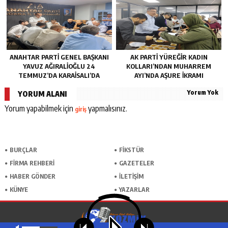
ANAHTAR PARTI GENEL BAŞKANI
AK PARTI YÜREĞIR KADIN
YAVUZ AĞIRALIOĞLU 24
KOLLARI’NDAN MUHARREM
TEMMUZ’DA KARAISALI’DA
AYI’NDA AŞURE İKRAMI
Yorum Yok
YORUM ALANI
Yorum yapabilmek için
yapmalısınız.
giriş
BURÇLAR
FİKSTÜR
FİRMA REHBERİ
GAZETELER
HABER GÖNDER
İLETİŞİM
KÜNYE
YAZARLAR