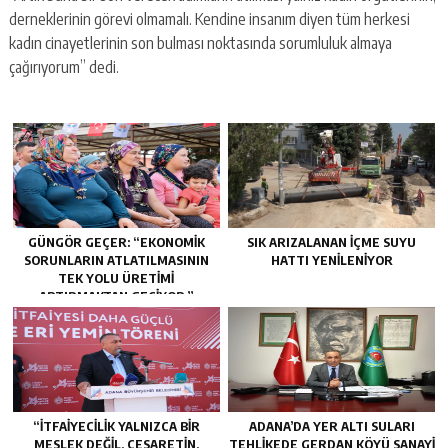
derneklerinin görevi olmamalı. Kendine insanım diyen tüm herkesi
kadın cinayetlerinin son bulması noktasında sorumluluk almaya
çağırıyorum” dedi.
GÜNGÖR GEÇER: “EKONOMIK
SIK ARIZALANAN IÇME SUYU
SORUNLARIN ATLATILMASININ
HATTI YENILENIYOR
TEK YOLU ÜRETIMI
ARTIRMAKTAN GEÇIYOR.”
“İTFAIYECILIK YALNIZCA BIR
ADANA’DA YER ALTI SULARI
MESLEK DEĞIL, CESARETIN,
TEHLİKEDE GERDAN KÖYÜ SANAYİ