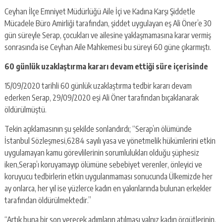
Ceyhan İlçe Emniyet Müdürlüğü Aile İçi ve Kadına Karşı Şiddetle
Mücadele Büro Amirliği tarafından, şiddet uygulayan eş Ali Öner’e 30
gün süreyle Serap, çocukları ve ailesine yaklaşmamasına karar vermiş
sonrasında ise Ceyhan Aile Mahkemesi bu süreyi 60 güne çıkarmıştı.
60 günlük uzaklaştırma kararı devam ettiği süre içerisinde
15/09/2020 tarihli 60 günlük uzaklaştırma tedbir kararı devam
ederken Serap, 29/09/2020 eşi Ali Öner tarafından bıçaklanarak
öldürülmüştü.
Tekin açıklamasının şu şekilde sonlandırdı; “Serap’ın ölümünde
İstanbul Sözleşmesi,6284 sayılı yasa ve yönetmelik hükümlerini etkin
uygulamayan kamu görevlilerinin sorumlulukları olduğu şüphesiz
iken,Serap’ı koruyamayıp ölümüne sebebiyet verenler, önleyici ve
koruyucu tedbirlerin etkin uygulanmaması sonucunda Ülkemizde her
ay onlarca, her yıl ise yüzlerce kadın en yakınlarında bulunan erkekler
tarafından öldürülmektedir.”
“Artık buna bir son verecek adımların atılması yalnız kadın örgütlerinin,