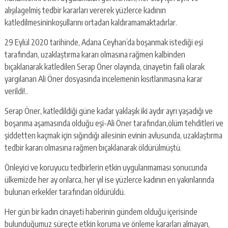
alışılagelmiş tedbir kararları vererek yüzlerce kadının
katledilmesininkoşullarını ortadan kaldıramamaktadırlar.
29 Eylül 2020 tarihinde, Adana Ceyhan’da boşanmak istediği eşi
tarafından, uzaklaştırma kararı olmasına rağmen kalbinden
bıçaklanarak katledilen Serap Öner olayında, cinayetin faili olarak
yargılanan Ali Öner dosyasında incelemenin kısıtlanmasına karar
verildi!..
Serap Öner, katledildiği güne kadar yaklaşık iki aydır ayrı yaşadığı ve
boşanma aşamasında olduğu eşi-Ali Öner tarafından,ölüm tehditleri ve
şiddetten kaçmak için sığındığı ailesinin evinin avlusunda, uzaklaştırma
tedbir kararı olmasına rağmen bıçaklanarak öldürülmüştü.
Önleyici ve koruyucu tedbirlerin etkin uygulanmaması sonucunda
ülkemizde her ay onlarca, her yıl ise yüzlerce kadının en yakınlarında
bulunan erkekler tarafından öldürüldü.
Her gün bir kadın cinayeti haberinin gündem olduğu içerisinde
bulunduğumuz süreçte etkin koruma ve önleme kararları almayan,