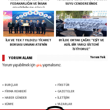
FEDAKARLIĞIN VE INSAN
SUYU CENDERESİNDE
SEVGISININ EN GÜÇLÜ
TEMSILIDIR.”
İLK VE TEK 7 YILDIZLI TİCARET
81 İLDE ORTAK ÇAĞRI: “EŞİT VE
BORSASI UNVANI ATB’NİN
ADİL BİR YARGI SİSTEMİ
İSTİYORUZ”
Yorum Yok
YORUM ALANI
Yorum yapabilmek için
yapmalısınız.
giriş
BURÇLAR
FİKSTÜR
FİRMA REHBERİ
GAZETELER
HABER GÖNDER
İLETİŞİM
KÜNYE
YAZARLAR