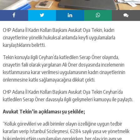
CHP Adana İl Kadın Kolları Başkanı Avukat Oya Tekin, kadın
cinayetlerine yönelik hukuksal anlamda keyfi uygulamalarla
karşılaştıklarını belirtti.
Tekin konuyla ilgili Ceyhan’da katledilen Serap Öner olayında,
cinayetin faili olarak yargılanan Ali Öner dosyasında incelemenin
kısıtlanmasına karar verilmesi uygulamasının kadın cinayetlerinin
önlenmesine katkı sağlamayacağına dikkat çekti.
CHP Adana İl Kadın Kolları Başkanı Avukat Oya Tekin Ceyhan’da
katledilen Serap Öner davasıyla ilgili gelişmeleri kamuoyu ile paylaştı.
Avukat Tekin’in açıklaması şu şekilde;
“Kolluk görevlileri ve adli birimler olayın özelliğine uygun tedbir
kararları verip İstanbul Sözleşmesi, 6284 sayılı yasa ve yönetmelik
hükümlerini etkin uygulamaları gerekirken, her olay için aynı ve