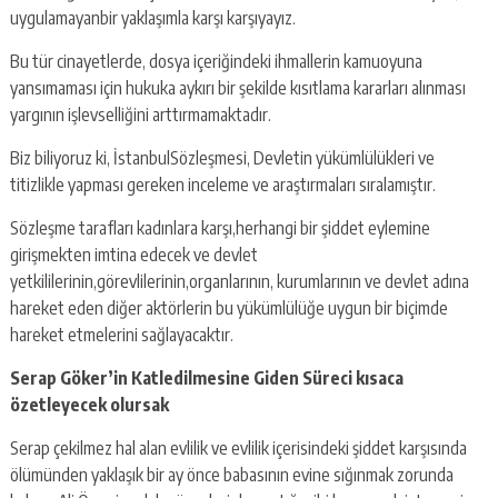
uygulamayanbir yaklaşımla karşı karşıyayız.
Bu tür cinayetlerde, dosya içeriğindeki ihmallerin kamuoyuna
yansımaması için hukuka aykırı bir şekilde kısıtlama kararları alınması
yargının işlevselliğini arttırmamaktadır.
Biz biliyoruz ki, İstanbulSözleşmesi, Devletin yükümlülükleri ve
titizlikle yapması gereken inceleme ve araştırmaları sıralamıştır.
Sözleşme tarafları kadınlara karşı,herhangi bir şiddet eylemine
girişmekten imtina edecek ve devlet
yetkililerinin,görevlilerinin,organlarının, kurumlarının ve devlet adına
hareket eden diğer aktörlerin bu yükümlülüğe uygun bir biçimde
hareket etmelerini sağlayacaktır.
Serap Göker’in Katledilmesine Giden Süreci kısaca
özetleyecek olursak
Serap çekilmez hal alan evlilik ve evlilik içerisindeki şiddet karşısında
ölümünden yaklaşık bir ay önce babasının evine sığınmak zorunda