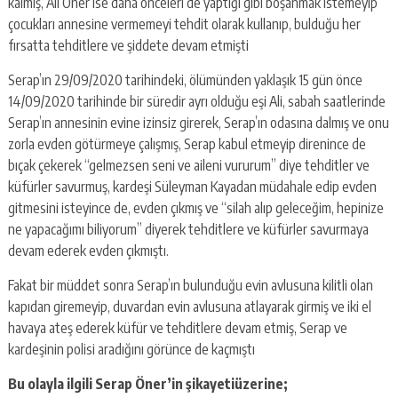
kalmış, Ali Öner ise daha önceleri de yaptığı gibi boşanmak istemeyip
çocukları annesine vermemeyi tehdit olarak kullanıp, bulduğu her
fırsatta tehditlere ve şiddete devam etmişti
Serap’ın 29/09/2020 tarihindeki, ölümünden yaklaşık 15 gün önce
14/09/2020 tarihinde bir süredir ayrı olduğu eşi Ali, sabah saatlerinde
Serap’ın annesinin evine izinsiz girerek, Serap’ın odasına dalmış ve onu
zorla evden götürmeye çalışmış, Serap kabul etmeyip direnince de
bıçak çekerek “gelmezsen seni ve aileni vururum” diye tehditler ve
küfürler savurmuş, kardeşi Süleyman Kayadan müdahale edip evden
gitmesini isteyince de, evden çıkmış ve “silah alıp geleceğim, hepinize
ne yapacağımı biliyorum” diyerek tehditlere ve küfürler savurmaya
devam ederek evden çıkmıştı.
Fakat bir müddet sonra Serap’ın bulunduğu evin avlusuna kilitli olan
kapıdan giremeyip, duvardan evin avlusuna atlayarak girmiş ve iki el
havaya ateş ederek küfür ve tehditlere devam etmiş, Serap ve
kardeşinin polisi aradığını görünce de kaçmıştı
Bu olayla ilgili Serap Öner’in şikayetiüzerine;