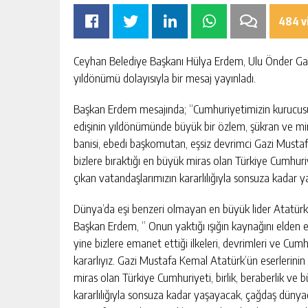
484 v
Ceyhan Belediye Başkanı Hülya Erdem, Ulu Önder Gaz
yıldönümü dolayısıyla bir mesaj yayınladı.
Başkan Erdem mesajında; “Cumhuriyetimizin kurucusu
edişinin yıldönümünde büyük bir özlem, şükran ve min
banisi, ebedi başkomutan, eşsiz devrimci Gazi Mustaf
bizlere bıraktığı en büyük miras olan Türkiye Cumhuriye
çıkan vatandaşlarımızın kararlılığıyla sonsuza kadar ya
Dünya’da eşi benzeri olmayan en büyük lider Atatürk’ün 
Başkan Erdem, ” Onun yaktığı ışığın kaynağını elden el
yine bizlere emanet ettiği ilkeleri, devrimleri ve Cu
kararlıyız. Gazi Mustafa Kemal Atatürk’ün eserlerinin 
miras olan Türkiye Cumhuriyeti, birlik, beraberlik ve 
kararlılığıyla sonsuza kadar yaşayacak, çağdaş dünyad