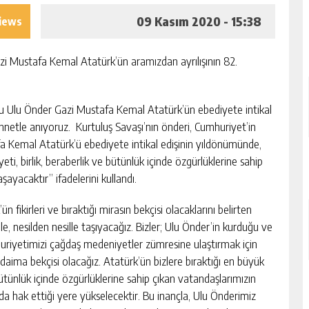
09 Kasım 2020 - 15:38
iews
i Mustafa Kemal Atatürk’ün aramızdan ayrılışının 82.
 Ulu Önder Gazi Mustafa Kemal Atatürk’ün ebediyete intikal
netle anıyoruz. Kurtuluş Savaşı’nın önderi, Cumhuriyet’in
a Kemal Atatürk’ü ebediyete intikal edişinin yıldönümünde,
ti, birlik, beraberlik ve bütünlük içinde özgürlüklerine sahip
şayacaktır” ifadelerini kullandı.
fikirleri ve bıraktığı mirasın bekçisi olacaklarını belirten
e, nesilden nesille taşıyacağız. Bizler; Ulu Önder’in kurduğu ve
mhuriyetimizi çağdaş medeniyetler zümresine ulaştırmak için
daima bekçisi olacağız. Atatürk’ün bizlere bıraktığı en büyük
bütünlük içinde özgürlüklerine sahip çıkan vatandaşlarımızın
a hak ettiği yere yükselecektir. Bu inançla, Ulu Önderimiz