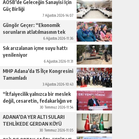
AOSB’de Geleceğin Sanayisi İçin
Güç Birliği
7 Ağustos 2026-14:07
Güngör Geçer: “Ekonomik
sorunların atlatılmasının tek
yolu üretimi artırmaktan
6 Ağustos 2026-11:36
geçiyor.”
Sık arızalanan içme suyu hattı
yenileniyor
6 Ağustos 2026-11:31
MHP Adana’da 15 İlçe Kongresini
Tamamladı
3 Ağustos 2026-10:43
“İtfaiyecilik yalnızca bir meslek
değil, cesaretin, fedakarlığın ve
insan sevgisinin en güçlü
30 Temmuz 2026-11:54
temsilidir.”
ADANA’DA YER ALTI SULARI
TEHLİKEDE GERDAN KÖYÜ
SANAYİ SUYU CENDERESİNDE
30 Temmuz 2026-11:05