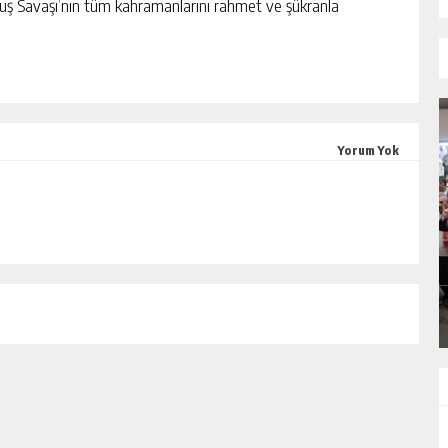
uş Savaşı’nın tüm kahramanlarını rahmet ve şükranla
Yorum Yok
SIK ARIZALANAN IÇME SUYU HATTI
EK
YENILENIYOR
GÜNLÜK HABER AKIŞI