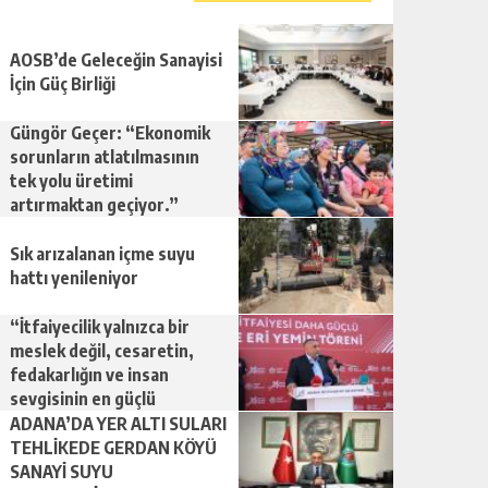
AOSB’de Geleceğin Sanayisi
İçin Güç Birliği
Güngör Geçer: “Ekonomik
sorunların atlatılmasının
tek yolu üretimi
artırmaktan geçiyor.”
Sık arızalanan içme suyu
hattı yenileniyor
“İtfaiyecilik yalnızca bir
meslek değil, cesaretin,
fedakarlığın ve insan
sevgisinin en güçlü
temsilidir.”
ADANA’DA YER ALTI SULARI
TEHLİKEDE GERDAN KÖYÜ
SANAYİ SUYU