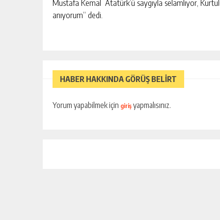
Mustafa Kemal Atatürk’ü saygıyla selamlıyor, Kurtul
anıyorum” dedi.
HABER HAKKINDA GÖRÜŞ BELİRT
Yorum yapabilmek için
yapmalısınız.
giriş
AYISI İÇIN GÜÇ
GÜNGÖR GEÇER: “EKONOMIK
SORUNLARIN ATLATILMASININ T
YOLU ÜRETIMI ARTIRMAKTAN
KIŞI
GÜNLÜK HABER AKIŞI
GEÇIYOR.”