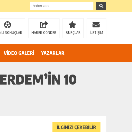
”
NLI SONUÇLAR
HABER GÖNDER
BURÇLAR
İLETİŞİM
VİDEO GALERİ
YAZARLAR
ERDEM’İN 10
İLGİNİZİ ÇEKEBİLİR