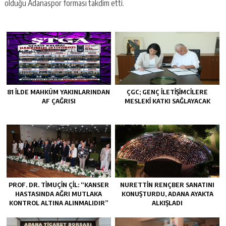
olduğu Adanaspor forması takdim etti.
81 İLDE MAHKÛM YAKINLARINDAN
ÇGC; GENÇ ILETIŞIMCILERE
AF ÇAĞRISI
MESLEKI KATKI SAĞLAYACAK
PROF. DR. TİMUÇİN ÇİL: “KANSER
NURETTIN RENÇBER SANATINI
HASTASINDA AĞRI MUTLAKA
KONUŞTURDU, ADANA AYAKTA
KONTROL ALTINA ALINMALIDIR”
ALKIŞLADI