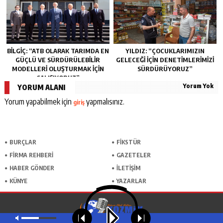
BİLGİÇ: “ATB OLARAK TARIMDA EN
YILDIZ: “ÇOCUKLARIMIZIN
GÜÇLÜ VE SÜRDÜRÜLEBİLİR
GELECEĞI İÇIN DENETIMLERIMIZI
MODELLERİ OLUŞTURMAK İÇİN
SÜRDÜRÜYORUZ”
ÇALIŞIYORUZ”
Yorum Yok
YORUM ALANI
Yorum yapabilmek için
yapmalısınız.
giriş
BURÇLAR
FİKSTÜR
FİRMA REHBERİ
GAZETELER
HABER GÖNDER
İLETİŞİM
KÜNYE
YAZARLAR