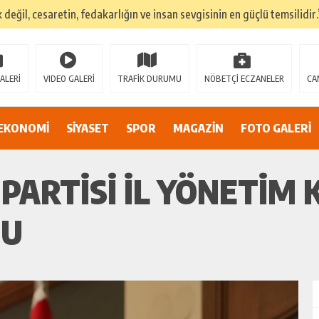
k değil, cesaretin, fedakarlığın ve insan sevgisinin en güçlü temsilidir.
TEHLİKEDE GERDAN KÖYÜ SANAYİ SUYU CENDERESİNDE
E ADİL BİR YARGI SİSTEMİ İSTİYORUZ”
ALERİ
VIDEO GALERİ
TRAFİK DURUMU
NÖBETÇİ ECZANELER
CA
umsuzluklar oldukça endişe yaratıyor…
Alarmı: İnönü Parkı Sahipsiz mi?
EKONOMİ
SİYASET
SPOR
MAGAZİN
FOTO GALERİ
DAN AF ÇAĞRISI
PARTİSİ İL YÖNETİM
DU