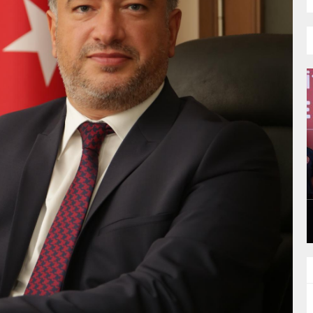
NI
“İTFAIYECILIK YALNIZCA BIR MESLEK
DEĞIL, CESARETIN, FEDAKARLIĞIN VE
INSAN SEVGISININ EN GÜÇLÜ
GÜNLÜK HABER AKIŞI
TEMSILIDIR.”