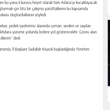
ünden bu yana il kurucu heyet olarak tüm Adana’yı kucaklayacak
şturmak için titiz bir çalışma yürüttüklerini bu kapsamda
lunu oluşturduklarını söyledi.
rekse, yedek üyelerimiz alanında uzman, sevilen ve sayılan
i iktidara yürüme yolunda bizlere yol gösterecektir. Görev alan
 dilerim” dedi.
amında, İl Başkanı Sadullah Kısacık başkanlığında Yönetim