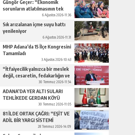
Güngör Geçer: “Ekonomik
sorunların atlatılmasının tek
yolu üretimi artırmaktan
6 Ağustos 2026-11:36
geçiyor.”
Sık arızalanan içme suyu hattı
yenileniyor
6 Ağustos 2026-11:31
MHP Adana’da 15 İlçe Kongresini
Tamamladı
3 Ağustos 2026-10:43
“İtfaiyecilik yalnızca bir meslek
değil, cesaretin, fedakarlığın ve
insan sevgisinin en güçlü
30 Temmuz 2026-11:54
temsilidir.”
ADANA’DA YER ALTI SULARI
TEHLİKEDE GERDAN KÖYÜ
SANAYİ SUYU CENDERESİNDE
30 Temmuz 2026-11:05
81 İLDE ORTAK ÇAĞRI: “EŞİT VE
ADİL BİR YARGI SİSTEMİ
İSTİYORUZ”
28 Temmuz 2026-14:09