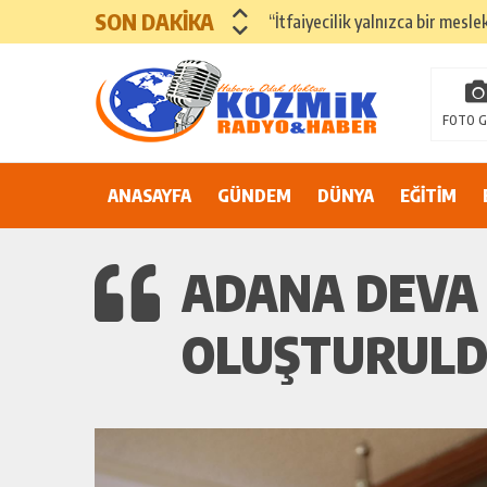
SON DAKİKA
“İtfaiyecilik yalnızca bir mesle
ADANA’DA YER ALTI SULARI 
81 İLDE ORTAK ÇAĞRI: “EŞİT V
FOTO G
Suluca Cezaevi’nde yaşanan ol
ANASAYFA
GÜNDEM
Adana’nın Göbeğinde Güvenlik 
DÜNYA
EĞİTİM
81 İLDE MAHKÛM YAKINLARIN
ADANA DEVA 
OLUŞTURUL