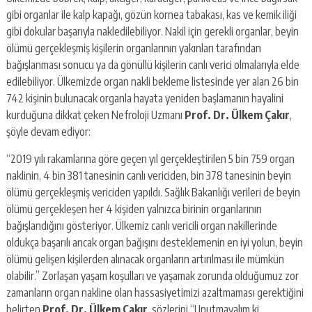
gibi organlar ile kalp kapağı, gözün kornea tabakası, kas ve kemik iliği
gibi dokular başarıyla nakledilebiliyor. Nakil için gerekli organlar, beyin
ölümü gerçekleşmiş kişilerin organlarının yakınları tarafından
bağışlanması sonucu ya da gönüllü kişilerin canlı verici olmalarıyla elde
edilebiliyor. Ülkemizde organ nakli bekleme listesinde yer alan 26 bin
742 kişinin bulunacak organla hayata yeniden başlamanın hayalini
kurduğuna dikkat çeken Nefroloji Uzmanı
Prof. Dr. Ülkem Çakır
,
şöyle devam ediyor:
“2019 yılı rakamlarına göre geçen yıl gerçekleştirilen 5 bin 759 organ
naklinin, 4 bin 381 tanesinin canlı vericiden, bin 378 tanesinin beyin
ölümü gerçekleşmiş vericiden yapıldı. Sağlık Bakanlığı verileri de beyin
ölümü gerçekleşen her 4 kişiden yalnızca birinin organlarının
bağışlandığını gösteriyor. Ülkemiz canlı vericili organ nakillerinde
oldukça başarılı ancak organ bağışını desteklemenin en iyi yolun, beyin
ölümü gelişen kişilerden alınacak organların artırılması ile mümkün
olabilir.” Zorlaşan yaşam koşulları ve yaşamak zorunda olduğumuz zor
zamanların organ nakline olan hassasiyetimizi azaltmaması gerektiğini
belirten
Prof. Dr. Ülkem Çakır
, sözlerini “Unutmayalım ki