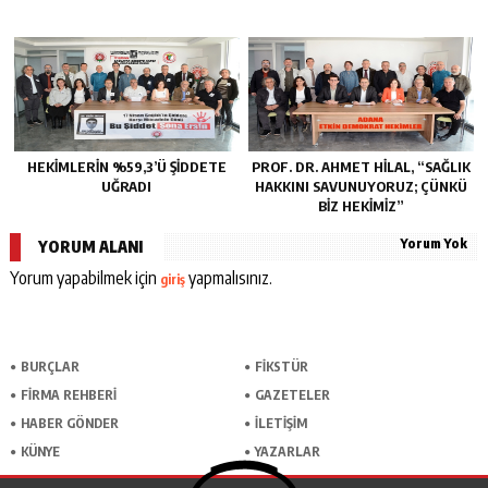
HEKİMLERİN %59,3’Ü ŞİDDETE
PROF. DR. AHMET HILAL, “SAĞLIK
UĞRADI
HAKKINI SAVUNUYORUZ; ÇÜNKÜ
BIZ HEKIMIZ”
Yorum Yok
YORUM ALANI
Yorum yapabilmek için
yapmalısınız.
giriş
BURÇLAR
FİKSTÜR
FİRMA REHBERİ
GAZETELER
HABER GÖNDER
İLETİŞİM
KÜNYE
YAZARLAR