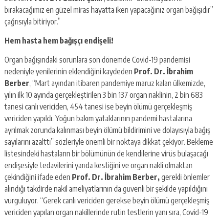
bırakacağımız en güzel miras hayatta iken yapacağınız organ bağışıdır”
çağrısıyla bitiriyor.”
Hem hasta hem bağışçı endişeli!
Organ bağışındaki sorunlara son dönemde Covid-19 pandemisi
nedeniyle yenilerinin eklendiğini kaydeden
Prof. Dr. İbrahim
Berber
, “Mart ayından itibaren pandemiye maruz kalan ülkemizde,
yılın ilk 10 ayında gerçekleştirilen 3 bin 137 organ naklinin, 2 bin 683
tanesi canlı vericiden, 454 tanesi ise beyin ölümü gerçekleşmiş
vericiden yapıldı. Yoğun bakım yataklarının pandemi hastalarına
ayrılmak zorunda kalınması beyin ölümü bildirimini ve dolayısıyla bağış
sayılarını azalttı” sözleriyle önemli bir noktaya dikkat çekiyor. Bekleme
listesindeki hastaların bir bölümünün de kendilerine virüs bulaşacağı
endişesiyle tedavilerini yarıda kestiğini ve organ nakli olmaktan
çekindiğini ifade eden
Prof. Dr. İbrahim Berber,
gerekli önlemler
alındığı takdirde nakil ameliyatlarının da güvenli bir şekilde yapıldığını
vurguluyor. “Gerek canlı vericiden gerekse beyin ölümü gerçekleşmiş
vericiden yapılan organ nakillerinde rutin testlerin yanı sıra, Covid-19