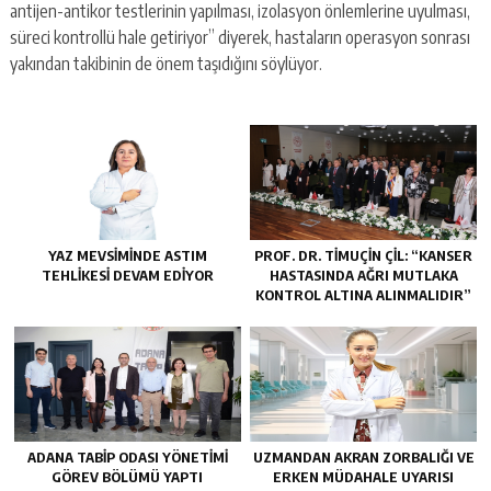
antijen-antikor testlerinin yapılması, izolasyon önlemlerine uyulması,
süreci kontrollü hale getiriyor” diyerek, hastaların operasyon sonrası
yakından takibinin de önem taşıdığını söylüyor.
YAZ MEVSIMINDE ASTIM
PROF. DR. TİMUÇİN ÇİL: “KANSER
TEHLIKESI DEVAM EDIYOR
HASTASINDA AĞRI MUTLAKA
KONTROL ALTINA ALINMALIDIR”
ADANA TABIP ODASI YÖNETIMI
UZMANDAN AKRAN ZORBALIĞI VE
GÖREV BÖLÜMÜ YAPTI
ERKEN MÜDAHALE UYARISI