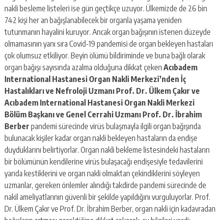
nakli besleme listeleri ise gün geçtikçe uzuyor. Ülkemizde de 26 bin
742 kişi her an bağışlanabilecek bir organla yaşama yeniden
tutunmanın hayalini kuruyor. Ancak organ bağışının istenen düzeyde
olmamasının yanı sıra Covid-19 pandemisi de organ bekleyen hastaları
çok olumsuz etkiliyor. Beyin ölümü bildiriminde ve buna bağlı olarak
organ bağışı sayısında azalma olduğuna dikkat çeken
Acıbadem
International Hastanesi Organ Nakli Merkezi’nden İç
Hastalıkları ve Nefroloji Uzmanı Prof. Dr. Ülkem Çakır ve
Acıbadem International Hastanesi Organ Nakli Merkezi
Bölüm Başkanı ve Genel Cerrahi Uzmanı Prof. Dr. İbrahim
Berber
pandemi sürecinde virüs bulaşmayla ilgili organ bağışında
bulunacak kişiler kadar organ nakli bekleyen hastaların da endişe
duyduklarını belirtiyorlar. Organ nakli bekleme listesindeki hastaların
bir bölümünün kendilerine virüs bulaşacağı endişesiyle tedavilerini
yarıda kestiklerini ve organ nakli olmaktan çekindiklerini söyleyen
uzmanlar, gereken önlemler alındığı takdirde pandemi sürecinde de
nakil ameliyatlarının güvenli bir şekilde yapıldığını vurguluyorlar. Prof.
Dr. Ülkem Çakır ve Prof. Dr. İbrahim Berber, organ nakli için kadavradan