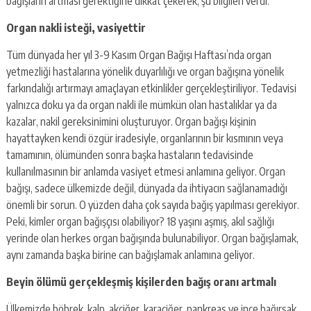
bağışların artması gerektiğine dikkat çekerek, şu bilgileri verdi:
Organ nakli isteği, vasiyettir
Tüm dünyada her yıl 3-9 Kasım Organ Bağışı Haftası’nda organ
yetmezliği hastalarına yönelik duyarlılığı ve organ bağışına yönelik
farkındalığı artırmayı amaçlayan etkinlikler gerçekleştiriliyor. Tedavisi
yalnızca doku ya da organ nakli ile mümkün olan hastalıklar ya da
kazalar, nakil gereksinimini oluşturuyor. Organ bağışı kişinin
hayattayken kendi özgür iradesiyle, organlarının bir kısmının veya
tamamının, ölümünden sonra başka hastaların tedavisinde
kullanılmasının bir anlamda vasiyet etmesi anlamına geliyor. Organ
bağışı, sadece ülkemizde değil, dünyada da ihtiyacın sağlanamadığı
önemli bir sorun. O yüzden daha çok sayıda bağış yapılması gerekiyor.
Peki, kimler organ bağışçısı olabiliyor? 18 yaşını aşmış, akıl sağlığı
yerinde olan herkes organ bağışında bulunabiliyor. Organ bağışlamak,
aynı zamanda başka birine can bağışlamak anlamına geliyor.
Beyin ölümü gerçekleşmiş kişilerden bağış oranı artmalı
Ülkemizde böbrek, kalp, akciğer, karaciğer, pankreas ve ince bağırsak