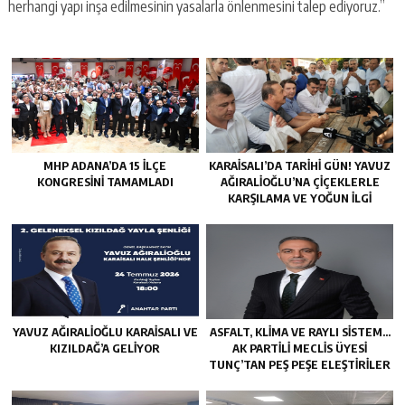
herhangi yapı inşa edilmesinin yasalarla önlenmesini talep ediyoruz.”
MHP ADANA’DA 15 İLÇE
KARAISALI’DA TARIHI GÜN! YAVUZ
KONGRESINI TAMAMLADI
AĞIRALIOĞLU’NA ÇIÇEKLERLE
KARŞILAMA VE YOĞUN İLGI
YAVUZ AĞIRALIOĞLU KARAISALI VE
ASFALT, KLIMA VE RAYLI SISTEM…
KIZILDAĞ’A GELIYOR
AK PARTILI MECLIS ÜYESI
TUNÇ’TAN PEŞ PEŞE ELEŞTIRILER