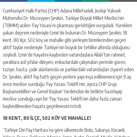
Cumhuriyet Halk Partisi (CHP) Adana Milletvekili, Jeoloji Yüksek
Mühendisi Dr. Müzeyyen Şevkin, Türkiye Büyük Millet Meclisi’nin
(TBMM) acilen ‘Fay Yasası’nı çıkarması gerektiğini vurguladı. Yürekleri
yakan deprem nedeniyle İzmir’de bulunan Dr. Müzeyyen Şevkin, 18
kent, 80 ilçe, 502 köy ve mahalle gibi yerleşim birimlerinden geçen
aktif faylar nedeniyle Türkiye’nin büyük bir tehlike altında olduğunu
söyledi. İzmir’de hayatını kaybeden vatandaşlara Allah’tan rahmet,
yaralılara acil şifalar dileyen, enkazlardaki çalışmaları yerinde gören,
taziye, hasta, çadır alanlarında ve parklardaki vatandaşları ziyaret eden
Dr. Şevkin, aktif fay hattı geçen yerlere yapı inşa edilmemesi için 9 ay
önce meclise sunduğu ‘Fay Yasası Teklifi’nin, ayrıca CHP Grup
Başkanvekilleri ve Genel Başkan Yardımcıları ile birlikte hazırlayıp
meclise sunduğu ayrı bir ‘Fay Yasası Teklifi’nin daha fazla zaman
kaybedilmeden hayata geçirilmesini istedi.
18 KENT, 80 İLÇE, 502 KÖY VE MAHALLE!
‘Türkiye Diri Fay Haritası’na göre ülkemizde Bolu, Sakarya, Kocaeli,