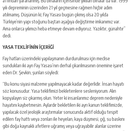
affından yararlanmış. Bu binaların içerisinde yıkılan binalar da var. 1999
yılı depreminin üzerinden 21 yıl geçmesine rağmen hiçbir adım
atılmamış. Düşünün ki; Fay Yasası bugün çıkmış olsa 20 yılda
Türkiye’nin yapı stoğunu baştan aşağıya değiştirme imkanımız var.
Ama onlarca yılımızı heba etmeye devam ediyoruz. Yazıktır, günahtır”
dedi.
YASA TEKLİFİNİN İÇERİĞİ
Fay hatları üzerindeki yapılaşmanın durdurulması için meclise
sundukları iki ayrı Fay Yasası’nın derhal çıkarılmasının önemine işaret
eden Dr. Şevkin, şunları söyledi:
“Bu konu siyasi malzeme yapılmayacak kadar değerlidir. İnsan hayatı
söz konusudur. Yasa teklifimizi bekletenlere sesleniyorum. Alın
kopyalayın siz çıkarmış olun. Yeter ki insanlarımız deprem nedeniyle
hayatını kaybetmesin. Aylardır bekletilen iki ayrı kanun teklifimizde,
yapılacak özel jeolojik araştırmalar sonucunda aktif olduğu tespit
edilen fay hattı veya zonları ile heyelan, kaya düşmesi, çığ, su baskını
gibi doğa kaynaklı afetlere uğramış veya uğrayabilir alanlar üzerine