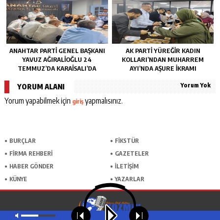
ANAHTAR PARTI GENEL BAŞKANI
AK PARTI YÜREĞIR KADIN
YAVUZ AĞIRALIOĞLU 24
KOLLARI’NDAN MUHARREM
TEMMUZ’DA KARAISALI’DA
AYI’NDA AŞURE İKRAMI
Yorum Yok
YORUM ALANI
Yorum yapabilmek için
yapmalısınız.
giriş
BURÇLAR
FİKSTÜR
FİRMA REHBERİ
GAZETELER
HABER GÖNDER
İLETİŞİM
KÜNYE
YAZARLAR