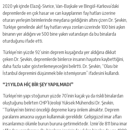
2020 yılı içinde Elazığ-Sivrice, Van-Başkale ve Bingöl-Karlıova’daki
depremlerde en çok hasar ve can kayıplarının fay hatları üzerine
oturan yerleşim birimlerinde meydana geldiğinin altını çizen Dr. Şevkin,
Türkiye genelinde akif fay hatları veya zonları üzerinde 100 bini aşkın
binanın yer aldığını ve 500 bine yakın vatandaşın da bu binalarda
oturduğunu ifade etti.
Türkiye’nin yüzde 92’sinin deprem kuşağında yer aldığına dikkat
çeken Dr. Şevkin, depremlerde binlerce insanın hayatını kaybettiğini,
daha fazla sabır gösterilemeyeceğini belirtti. Dr. Şevkin, “Olası bir
İstanbul depremini düşünmek bile istemiyorum” ifadesini kullandı.
“21 YILDA HİÇ BİR ŞEY YAPILMADI”
Türkiye’nin yapı stoğunun yüzde 70’inin kaçak ya da riskli binalardan
oluştuğunu belirten CHP’li Jeoloji Yüksek Mühendisi Dr. Şevkin,
“Türkiye’nin birinci önceliği depreme karşı önlem almaktır. Deprem
paralarını amacına uygun kullanmak gereklidir. Gelişigüzel imar afları
insanlarımızı ölümle burun buruna getirmektedir. İzmir’de 811 bina imar