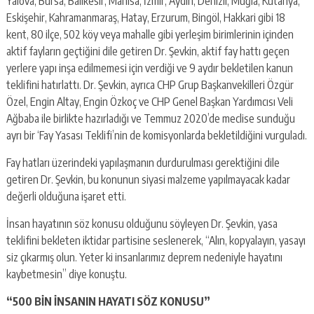
Yalova, Bursa, Balıkesir, Manisa, İzmir, Aydın, Denizli, Muğla, Kütahya,
Eskişehir, Kahramanmaraş, Hatay, Erzurum, Bingöl, Hakkari gibi 18
kent, 80 ilçe, 502 köy veya mahalle gibi yerleşim birimlerinin içinden
aktif fayların geçtiğini dile getiren Dr. Şevkin, aktif fay hattı geçen
yerlere yapı inşa edilmemesi için verdiği ve 9 aydır bekletilen kanun
teklifini hatırlattı. Dr. Şevkin, ayrıca CHP Grup Başkanvekilleri Özgür
Özel, Engin Altay, Engin Özkoç ve CHP Genel Başkan Yardımcısı Veli
Ağbaba ile birlikte hazırladığı ve Temmuz 2020’de meclise sunduğu
ayrı bir ‘Fay Yasası Teklifi’nin de komisyonlarda bekletildiğini vurguladı.
Fay hatları üzerindeki yapılaşmanın durdurulması gerektiğini dile
getiren Dr. Şevkin, bu konunun siyasi malzeme yapılmayacak kadar
değerli olduğuna işaret etti.
İnsan hayatının söz konusu olduğunu söyleyen Dr. Şevkin, yasa
teklifini bekleten iktidar partisine seslenerek, “Alın, kopyalayın, yasayı
siz çıkarmış olun. Yeter ki insanlarımız deprem nedeniyle hayatını
kaybetmesin” diye konuştu.
“500 BİN İNSANIN HAYATI SÖZ KONUSU”