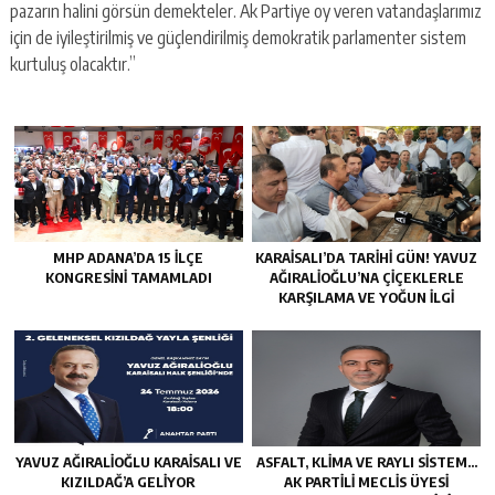
pazarın halini görsün demekteler. Ak Partiye oy veren vatandaşlarımız
için de iyileştirilmiş ve güçlendirilmiş demokratik parlamenter sistem
kurtuluş olacaktır.”
MHP ADANA’DA 15 İLÇE
KARAISALI’DA TARIHI GÜN! YAVUZ
KONGRESINI TAMAMLADI
AĞIRALIOĞLU’NA ÇIÇEKLERLE
KARŞILAMA VE YOĞUN İLGI
YAVUZ AĞIRALIOĞLU KARAISALI VE
ASFALT, KLIMA VE RAYLI SISTEM…
KIZILDAĞ’A GELIYOR
AK PARTILI MECLIS ÜYESI