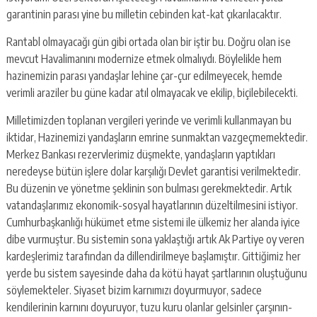
garantinin parası yine bu milletin cebinden kat-kat çıkarılacaktır.
Rantabl olmayacağı gün gibi ortada olan bir iştir bu. Doğru olan ise
mevcut Havalimanını modernize etmek olmalıydı. Böylelikle hem
hazinemizin parası yandaşlar lehine çar-çur edilmeyecek, hemde
verimli araziler bu güne kadar atıl olmayacak ve ekilip, biçilebilecekti.
Milletimizden toplanan vergileri yerinde ve verimli kullanmayan bu
iktidar, Hazinemizi yandaşların emrine sunmaktan vazgeçmemektedir.
Merkez Bankası rezervlerimiz düşmekte, yandaşların yaptıkları
neredeyse bütün işlere dolar karşılığı Devlet garantisi verilmektedir.
Bu düzenin ve yönetme şeklinin son bulması gerekmektedir. Artık
vatandaşlarımız ekonomik-sosyal hayatlarının düzeltilmesini istiyor.
Cumhurbaşkanlığı hükümet etme sistemi ile ülkemiz her alanda iyice
dibe vurmuştur. Bu sistemin sona yaklaştığı artık Ak Partiye oy veren
kardeşlerimiz tarafından da dillendirilmeye başlamıştır. Gittiğimiz her
yerde bu sistem sayesinde daha da kötü hayat şartlarının oluştuğunu
söylemekteler. Siyaset bizim karnımızı doyurmuyor, sadece
kendilerinin karnını doyuruyor, tuzu kuru olanlar gelsinler çarşının-