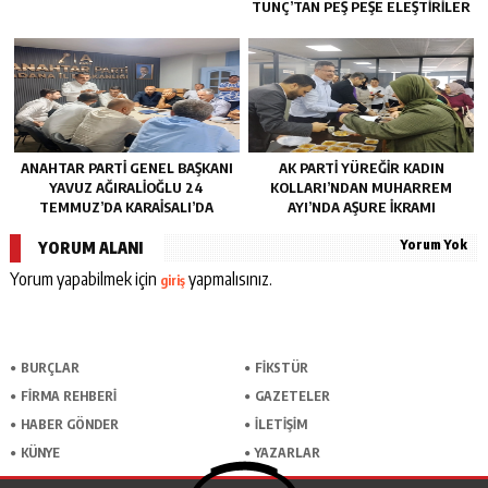
TUNÇ’TAN PEŞ PEŞE ELEŞTIRILER
ANAHTAR PARTI GENEL BAŞKANI
AK PARTI YÜREĞIR KADIN
YAVUZ AĞIRALIOĞLU 24
KOLLARI’NDAN MUHARREM
TEMMUZ’DA KARAISALI’DA
AYI’NDA AŞURE İKRAMI
Yorum Yok
YORUM ALANI
Yorum yapabilmek için
yapmalısınız.
giriş
BURÇLAR
FİKSTÜR
FİRMA REHBERİ
GAZETELER
HABER GÖNDER
İLETİŞİM
KÜNYE
YAZARLAR