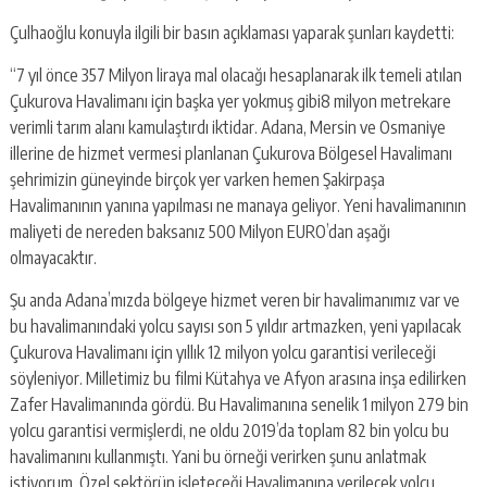
Çulhaoğlu konuyla ilgili bir basın açıklaması yaparak şunları kaydetti:
“7 yıl önce 357 Milyon liraya mal olacağı hesaplanarak ilk temeli atılan
Çukurova Havalimanı için başka yer yokmuş gibi8 milyon metrekare
verimli tarım alanı kamulaştırdı iktidar. Adana, Mersin ve Osmaniye
illerine de hizmet vermesi planlanan Çukurova Bölgesel Havalimanı
şehrimizin güneyinde birçok yer varken hemen Şakirpaşa
Havalimanının yanına yapılması ne manaya geliyor. Yeni havalimanının
maliyeti de nereden baksanız 500 Milyon EURO’dan aşağı
olmayacaktır.
Şu anda Adana’mızda bölgeye hizmet veren bir havalimanımız var ve
bu havalimanındaki yolcu sayısı son 5 yıldır artmazken, yeni yapılacak
Çukurova Havalimanı için yıllık 12 milyon yolcu garantisi verileceği
söyleniyor. Milletimiz bu filmi Kütahya ve Afyon arasına inşa edilirken
Zafer Havalimanında gördü. Bu Havalimanına senelik 1 milyon 279 bin
yolcu garantisi vermişlerdi, ne oldu 2019’da toplam 82 bin yolcu bu
havalimanını kullanmıştı. Yani bu örneği verirken şunu anlatmak
istiyorum. Özel sektörün işleteceği Havalimanına verilecek yolcu