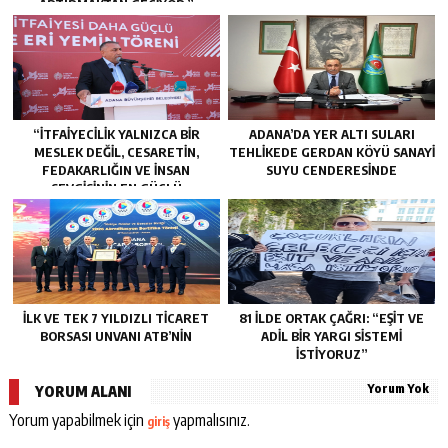
ARTIRMAKTAN GEÇIYOR.”
“İTFAIYECILIK YALNIZCA BIR
ADANA’DA YER ALTI SULARI
MESLEK DEĞIL, CESARETIN,
TEHLİKEDE GERDAN KÖYÜ SANAYİ
FEDAKARLIĞIN VE INSAN
SUYU CENDERESİNDE
SEVGISININ EN GÜÇLÜ
TEMSILIDIR.”
İLK VE TEK 7 YILDIZLI TİCARET
81 İLDE ORTAK ÇAĞRI: “EŞİT VE
BORSASI UNVANI ATB’NİN
ADİL BİR YARGI SİSTEMİ
İSTİYORUZ”
Yorum Yok
YORUM ALANI
Yorum yapabilmek için
yapmalısınız.
giriş