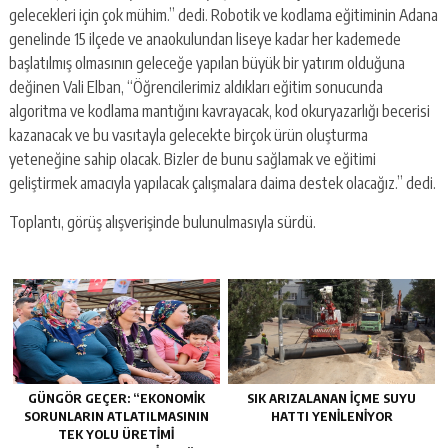
gelecekleri için çok mühim.” dedi. Robotik ve kodlama eğitiminin Adana
genelinde 15 ilçede ve anaokulundan liseye kadar her kademede
başlatılmış olmasının geleceğe yapılan büyük bir yatırım olduğuna
değinen Vali Elban, “Öğrencilerimiz aldıkları eğitim sonucunda
algoritma ve kodlama mantığını kavrayacak, kod okuryazarlığı becerisi
kazanacak ve bu vasıtayla gelecekte birçok ürün oluşturma
yeteneğine sahip olacak. Bizler de bunu sağlamak ve eğitimi
geliştirmek amacıyla yapılacak çalışmalara daima destek olacağız.” dedi.
Toplantı, görüş alışverişinde bulunulmasıyla sürdü.
GÜNGÖR GEÇER: “EKONOMIK
SIK ARIZALANAN IÇME SUYU
SORUNLARIN ATLATILMASININ
HATTI YENILENIYOR
TEK YOLU ÜRETIMI