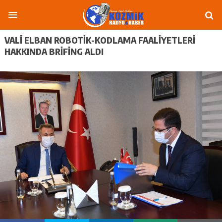
VALİ ELBAN ROBOTİK-KODLAMA FAALİYETLERİ
HAKKINDA BRİFİNG ALDI