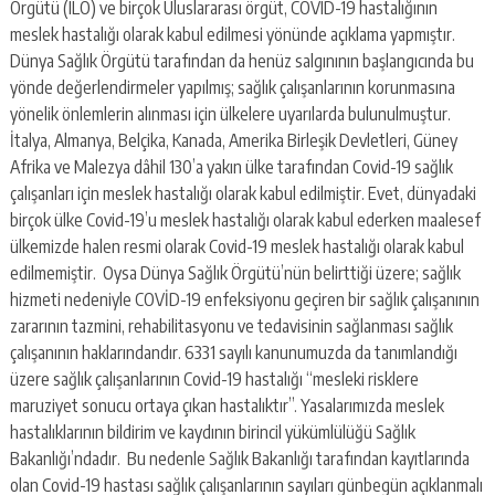
Örgütü (ILO) ve birçok Uluslararası örgüt, COVID-19 hastalığının
meslek hastalığı olarak kabul edilmesi yönünde açıklama yapmıştır.
Dünya Sağlık Örgütü tarafından da henüz salgınının başlangıcında bu
yönde değerlendirmeler yapılmış; sağlık çalışanlarının korunmasına
yönelik önlemlerin alınması için ülkelere uyarılarda bulunulmuştur.
İtalya, Almanya, Belçika, Kanada, Amerika Birleşik Devletleri, Güney
Afrika ve Malezya dâhil 130’a yakın ülke tarafından Covid-19 sağlık
çalışanları için meslek hastalığı olarak kabul edilmiştir. Evet, dünyadaki
birçok ülke Covid-19’u meslek hastalığı olarak kabul ederken maalesef
ülkemizde halen resmi olarak Covid-19 meslek hastalığı olarak kabul
edilmemiştir. Oysa Dünya Sağlık Örgütü’nün belirttiği üzere; sağlık
hizmeti nedeniyle COVİD-19 enfeksiyonu geçiren bir sağlık çalışanının
zararının tazmini, rehabilitasyonu ve tedavisinin sağlanması sağlık
çalışanının haklarındandır. 6331 sayılı kanunumuzda da tanımlandığı
üzere sağlık çalışanlarının Covid-19 hastalığı “mesleki risklere
maruziyet sonucu ortaya çıkan hastalıktır”. Yasalarımızda meslek
hastalıklarının bildirim ve kaydının birincil yükümlülüğü Sağlık
Bakanlığı’ndadır. Bu nedenle Sağlık Bakanlığı tarafından kayıtlarında
olan Covid-19 hastası sağlık çalışanlarının sayıları günbegün açıklanmalı