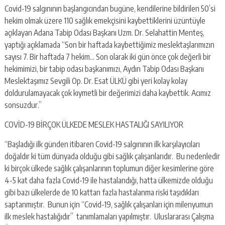
Covid-19 salgınının başlangıcından bugüne, kendilerine bildirilen 50’si
hekim olmak üzere 110 sağlık emekçisini kaybettiklerini üzüntüyle
açıklayan Adana Tabip Odası Başkanı Uzm. Dr. Selahattin Menteş,
yaptığı açıklamada “Son bir haftada kaybettiğimiz meslektaşlarımızın
sayısı 7. Bir haftada 7 hekim… Son olarak iki gün önce çok değerli bir
hekimimizi, bir tabip odası başkanımızı, Aydın Tabip Odası Başkanı
Meslektaşımız Sevgili Op. Dr. Esat ÜLKÜ gibi yeri kolay kolay
doldurulamayacak çok kıymetli bir değerimizi daha kaybettik. Acımız
sonsuzdur.”
COVİD-19 BİRÇOK ÜLKEDE MESLEK HASTALIĞI SAYILIYOR
“Başladığı ilk günden itibaren Covid-19 salgınının ilk karşılayıcıları
doğaldır ki tüm dünyada olduğu gibi sağlık çalışanlarıdır. Bu nedenledir
ki birçok ülkede sağlık çalışanlarının toplumun diğer kesimlerine göre
4-5 kat daha fazla Covid-19 ile hastalandığı, hatta ülkemizde olduğu
gibi bazı ülkelerde de 10 kattan fazla hastalanma riski taşıdıkları
saptanmıştır. Bunun için “Covid-19, sağlık çalışanları için milenyumun
ilk meslek hastalığıdır” tanımlamaları yapılmıştır. Uluslararası Çalışma