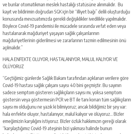
ve bunlar otomatikman meslek hastalığı statüsüne alınmalıdır. Bu
kayıt ve bildirimin doğrudan SGK için bir “illiyet bağı” delili oluşturduğu
konusunda mevzuatımızda gerekli değişiklikler ivedilikle yapılmalıdır.
Böylece Covid-19 pandemisi ile mücadele sırasında vefat eden veya
hastalanarak mağduriyet yaşayan sağlık çalışanlarının
mağduriyetlerinin giderilmesi ve zararlarının tazmin edilmesinin önü
açılmalıdır.”
HALA ENFEKTE OLUYOR, HASTALANIYOR, MALUL KALIYOR VE
ÖLÜYORUZ
“Geçtiğimiz günlerde Sağlık Bakanı tarafından açıklanan verilere göre
Covid-19 hastası sağlık çalışanı sayısı 40 bini geçmiştir. Bu sayının
sadece semptom gösteren sağlıkçıların sayısı mı, yoksa semptom
göstersin veya göstermesin PCR ve BT ile tanı konan tüm sağlıkçıların
sayısı mı olduğunu ne yazık ki bilmiyoruz; ancak bildiğimiz bir şey var:
hala enfekte oluyor, hastalanıyor, malul kalıyor ve ölüyoruz… Bizler
emeğimizin karşılığını istiyoruz. Bizler özlük hakkımızın gereği olarak
“karşılaştığımız Covid-19 ateşinin bizi yakması halinde bunun