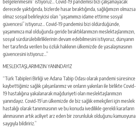
belgelenmesini” istiyoruz… Covid-19 pandemisi bizi çalışamayacak
derecede yaktığında, bizlerde hasar bıraktığında, sağlığımızın olmazsa
olmaz sosyal belirleyicisi olan “yaşamımızı idame ettirme sosyal
güvencesi” istiyoruz… Covid-19 pandemisi bizi öldürdüğünde,
yaşamımıza mal olduğunda geride bıraktıklarımızın meslektaşlarımızın,
sosyal sürdürülebilirliklerinin devam edebilmesini istiyoruz, dünyanın
her tarafında verilen bu özlük hakkının ülkemizde de yasalaşmasının
güvencesini istiyoruz…”
MESLEKTAŞLARIMIZIN YANINDAYIZ
“Türk Tabipleri Birliği ve Adana Tabip Odası olarak pandemi süresince
kaybettiğimiz sağlık çalışanlarımız ve onların yakınları ile birlikte Covid-
19 hastalığına yakalanarak mağduriyeti olan meslektaşlarımızın
yanındayız. Covid-19’un ülkemizde de biz sağlık emekçileri için meslek
hastalığı olarak tanınmasının ve bu konuda ivedilikle gerekli kararların
alınmasının artık aciliyet arz eden bir zorunluluk olduğunu kamuoyuna
saygıyla bildiririz.”