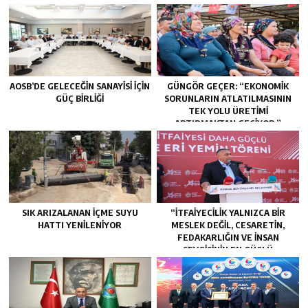
AOSB’DE GELECEĞIN SANAYISI İÇIN
GÜNGÖR GEÇER: “EKONOMIK
GÜÇ BIRLIĞI
SORUNLARIN ATLATILMASININ
TEK YOLU ÜRETIMI
ARTIRMAKTAN GEÇIYOR.”
SIK ARIZALANAN IÇME SUYU
“İTFAIYECILIK YALNIZCA BIR
HATTI YENILENIYOR
MESLEK DEĞIL, CESARETIN,
FEDAKARLIĞIN VE INSAN
SEVGISININ EN GÜÇLÜ
TEMSILIDIR.”