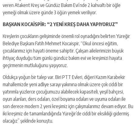
veren Atakent Kreş ve Gündüz Bakım Evi’nde 2 kahvaltı bir öğle
yemeği olmak üzere günde 3 öğün yemek veriliyor.
BAŞKAN KOCAİSPİR: “2 YENİ KREŞ DAHA YAPIYORUZ”
Kreşlerin çocukların gelişiminde önemli rol oynadığını belirten Yüreğir
Belediye Başkanı Fatih Mehmet Kocaispir, “Okul öncesi eğitim,
çocuklarımız için hayati öneme sahiptir. Çalışan ailelerimizin büyük
ihtiyaç duyduğu tüm günlü gündüz bakım evi ve kreşimizi hayata
geçirmenin mutluluğunu yaşıyoruz.
Oldukça yoğun bir talep var. Biri PTT Evleri, diğeri Kazım Karabekir
mahallemizde yeni adliye sarayı yakınına olmak üzere çok ciddi bir
yatırımla yüzlerce çocuğumuzu alabilecek kapasiteli, yeşil bahçesi,
oyun alanları, ders odaları, özel boyama odaları ve uyuma odaları ile
son derece modern 2 yeni kreşimiz için çalışmalarımız devam ediyor. Bu
iki kreşimiz de tamamlandığında Yüreğir’de ciddi bir eksikliği gidermiş
olacağız” şeklinde konuştu.