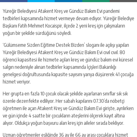
Yüreğir Belediyesi Atakent Kreş ve Gündüz Bakım Evi pandemi
tedbirleri kapsamında hizmet vermeye devam ediyor. Yüreğir Belediye
Başkanı Fatih Mehmet Kocaispir, ilçede 2 yeni kreş için çalışmaların
yoğun bir şekilde sürdüğünü söyledi.
‘Gülümseme Sizden Eğitime Destek Bizden’ sloganı ile açılışı yapılan
Yüreğir Belediyesi Atakent Kreş ve Gündüz Bakım Evi cıvıl cıvıl. 80
öğrenci kapasitesi ile hizmete açılan kreş ve gündüz bakım evi küresel
salgın nedeniyle alınan tedbirler kapsamında İçişleri Bakanlığı
genelgesi doğrultusunda kapasite sayısını yarıya düşürerek 41 çocuğa
hizmet veriyor.
Her grupta en fazla 10 çocuk olacak şekilde ayarlanan sınıflar sık sık
özenle dezenfekte ediliyor. Her sabah kapılarını 07.30’da nöbetçi
öğretmen ile açan Atakent Kreş ve Gündüz Bakım Evi girişte, ayrılırken
ve gün içinde 4 saatte bir çocukların ateşlerini ölçerek kayıt altına
alıyor. Oldukça yoğun başvuru alan kreş için aileler sırada bekliyor.
Uzman öğretmenler eşliğinde 36 ay ile 66 ay arası çocuklara hizmet