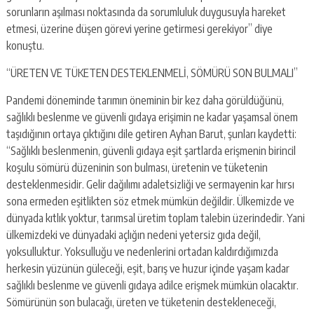
sorunların aşılması noktasında da sorumluluk duygusuyla hareket
etmesi, üzerine düşen görevi yerine getirmesi gerekiyor” diye
konuştu.
“ÜRETEN VE TÜKETEN DESTEKLENMELİ, SÖMÜRÜ SON BULMALI”
Pandemi döneminde tarımın öneminin bir kez daha görüldüğünü,
sağlıklı beslenme ve güvenli gıdaya erişimin ne kadar yaşamsal önem
taşıdığının ortaya çıktığını dile getiren Ayhan Barut, şunları kaydetti:
“Sağlıklı beslenmenin, güvenli gıdaya eşit şartlarda erişmenin birincil
koşulu sömürü düzeninin son bulması, üretenin ve tüketenin
desteklenmesidir. Gelir dağılımı adaletsizliği ve sermayenin kar hırsı
sona ermeden eşitlikten söz etmek mümkün değildir. Ülkemizde ve
dünyada kıtlık yoktur, tarımsal üretim toplam talebin üzerindedir. Yani
ülkemizdeki ve dünyadaki açlığın nedeni yetersiz gıda değil,
yoksulluktur. Yoksulluğu ve nedenlerini ortadan kaldırdığımızda
herkesin yüzünün güleceği, eşit, barış ve huzur içinde yaşam kadar
sağlıklı beslenme ve güvenli gıdaya adilce erişmek mümkün olacaktır.
Sömürünün son bulacağı, üreten ve tüketenin destekleneceği,