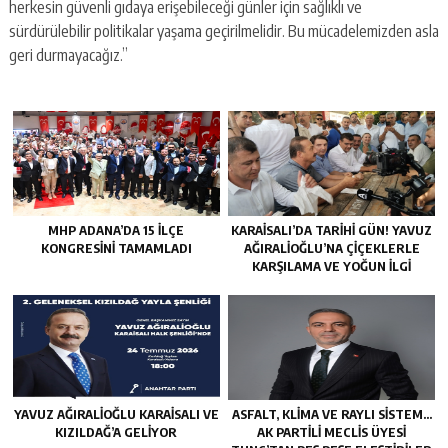
herkesin güvenli gıdaya erişebileceği günler için sağlıklı ve
sürdürülebilir politikalar yaşama geçirilmelidir. Bu mücadelemizden asla
geri durmayacağız.”
MHP ADANA’DA 15 İLÇE
KARAISALI’DA TARIHI GÜN! YAVUZ
KONGRESINI TAMAMLADI
AĞIRALIOĞLU’NA ÇIÇEKLERLE
KARŞILAMA VE YOĞUN İLGI
YAVUZ AĞIRALIOĞLU KARAISALI VE
ASFALT, KLIMA VE RAYLI SISTEM…
KIZILDAĞ’A GELIYOR
AK PARTILI MECLIS ÜYESI