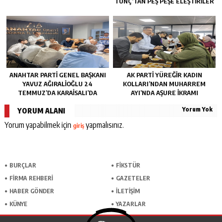
TUNÇ’TAN PEŞ PEŞE ELEŞTIRILER
ANAHTAR PARTI GENEL BAŞKANI
AK PARTI YÜREĞIR KADIN
YAVUZ AĞIRALIOĞLU 24
KOLLARI’NDAN MUHARREM
TEMMUZ’DA KARAISALI’DA
AYI’NDA AŞURE İKRAMI
Yorum Yok
YORUM ALANI
Yorum yapabilmek için
yapmalısınız.
giriş
BURÇLAR
FİKSTÜR
FİRMA REHBERİ
GAZETELER
HABER GÖNDER
İLETİŞİM
KÜNYE
YAZARLAR