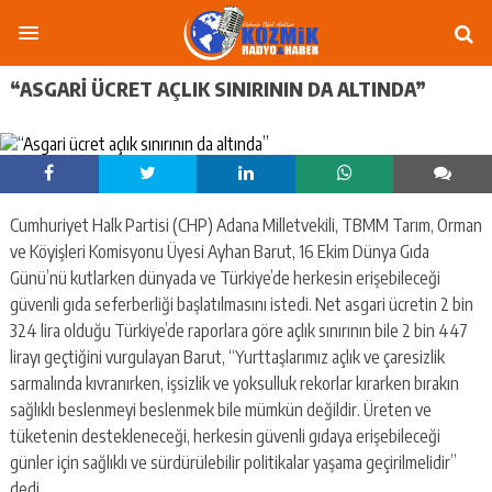
“ASGARI ÜCRET AÇLIK SINIRININ DA ALTINDA”
Cumhuriyet Halk Partisi (CHP) Adana Milletvekili, TBMM Tarım, Orman
ve Köyişleri Komisyonu Üyesi Ayhan Barut, 16 Ekim Dünya Gıda
Günü’nü kutlarken dünyada ve Türkiye’de herkesin erişebileceği
güvenli gıda seferberliği başlatılmasını istedi. Net asgari ücretin 2 bin
324 lira olduğu Türkiye’de raporlara göre açlık sınırının bile 2 bin 447
lirayı geçtiğini vurgulayan Barut, “Yurttaşlarımız açlık ve çaresizlik
sarmalında kıvranırken, işsizlik ve yoksulluk rekorlar kırarken bırakın
sağlıklı beslenmeyi beslenmek bile mümkün değildir. Üreten ve
tüketenin destekleneceği, herkesin güvenli gıdaya erişebileceği
günler için sağlıklı ve sürdürülebilir politikalar yaşama geçirilmelidir”
dedi.