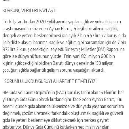
KORKUNÇ VERİLERİ PAYLAŞTI
Türk-İş tarafından 2020 Eylül ayında yapılan açlık ve yoksulluk sınırı
araştırmasından söz eden Ayhan Barut, 4 kişilik bir ailenin sağlıklı,
dengeli ve yeterli beslenebilmesi için aylık 2 bin 447 lira 72 kuruş, gıda
ile birlikte ulaşım, barınma, sağlık ve eğitim gibi harcamaları için de 7 bin
973 lira 2 kuruş gerektiğini söyledi. Birleşmiş Milletler (BM) Raporu’na
göre ise dünya nüfusunun yüzde 11’nin, yani 821 milyon 600 bin
kişinin açlık çektiğini bildiren Barut, dünya genelinde 150 milyon
çocuğun açlıkla bağlantılı gelişim sorunu yaşadığını aktardı.
“SORUMLULUK DUYGUSUYLA HAREKET ETMELİYİZ”
BM Gıda ve Tarım Örgütü’nün (FAO) kuruluş tarihi olan 16 Ekim’in her
yıl Dünya Gıda Günü olarak kutlandığını ifade eden Ayhan Barut, “Bu
önemli günde gıda alanında ülkemizde ve dünyada yaşanan sorunlara
değinmek, çözüm üretmek, farkındalık oluşturmak, sağlıklı ve güvenli
gıda ile yeterli beslenmeye dikkat çekmek için herkes gayret
gösteriyor. Dünya Gıda Günü’nü kutlarken hepimizin var olan