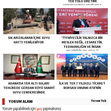
TEK YOLU ÜRETIMI
ARTIRMAKTAN GEÇIYOR.”
SIK ARIZALANAN IÇME SUYU
“İTFAIYECILIK YALNIZCA BIR
HATTI YENILENIYOR
MESLEK DEĞIL, CESARETIN,
FEDAKARLIĞIN VE INSAN
SEVGISININ EN GÜÇLÜ
TEMSILIDIR.”
ADANA’DA YER ALTI SULARI
İLK VE TEK 7 YILDIZLI TİCARET
TEHLİKEDE GERDAN KÖYÜ SANAYİ
BORSASI UNVANI ATB’NİN
SUYU CENDERESİNDE
Yorum Yok
YORUM ALANI
Yorum yapabilmek için
yapmalısınız.
giriş