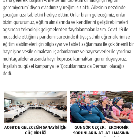
Bana gelerek ‘Başkan Anne benim tabletim olmadığı için eğitim
göremiyorum’ diyen evladımız yüreğimi sızlattı. Ailesinin nezdinde
çocuğumuza tabletini hediye ettim. Onlar bizim geleceğimiz, onlar
bizim gururumuz, eğitim almalarında ve kendilerini geliştirebilmeleri
açısından teknolojik gelişmelerden faydalanmaları lazım. Covit-19 ile
mücadele ettiğimiz pandemi sürecinde ihtiyaç sahibi öğrencilerimize
eğitim alabilmeleri için bilgisayar ve tablet sağlanması ile çok önemli bir
hayır işine vesile olmaktan, iş adamlarımız ve hayırseverler ile yardıma
muhtaç aileler arasında hayır köprüsü kurmaktan gurur duyuyoruz.
İnşallah bu güzel kampanya ile ‘Çocuklarımıza da Derman’ olacağız”
dedi.
AOSB’DE GELECEĞIN SANAYISI İÇIN
GÜNGÖR GEÇER: “EKONOMIK
GÜÇ BIRLIĞI
SORUNLARIN ATLATILMASININ