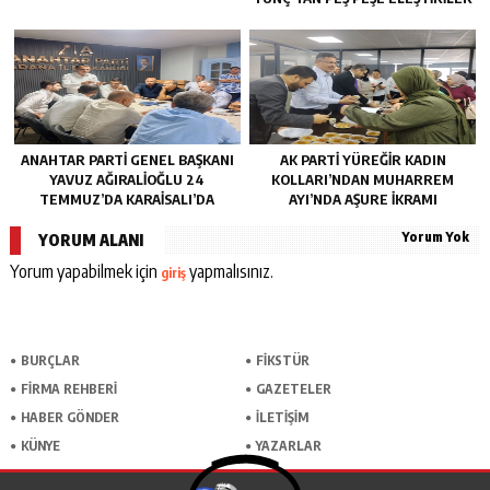
ANAHTAR PARTI GENEL BAŞKANI
AK PARTI YÜREĞIR KADIN
YAVUZ AĞIRALIOĞLU 24
KOLLARI’NDAN MUHARREM
TEMMUZ’DA KARAISALI’DA
AYI’NDA AŞURE İKRAMI
Yorum Yok
YORUM ALANI
Yorum yapabilmek için
yapmalısınız.
giriş
BURÇLAR
FİKSTÜR
FİRMA REHBERİ
GAZETELER
HABER GÖNDER
İLETİŞİM
KÜNYE
YAZARLAR