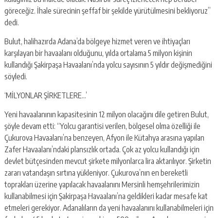
göreceğiz. İhale sürecinin şeffaf bir şekilde yürütülmesini bekliyoruz”
dedi.
Bulut, halihazırda Adana’da bölgeye hizmet veren ve ihtiyaçları
karşılayan bir havaalanı olduğunu, yılda ortalama 5 milyon kişinin
kullandığı Şakirpaşa Havaalanı’nda yolcu sayısının 5 yıldır değişmediğini
söyledi.
‘MİLYONLAR ŞİRKETLERE…’
Yeni havaalanının kapasitesinin 12 milyon olacağını dile getiren Bulut,
şöyle devam etti: “Yolcu garantisi verilen, bölgesel olma özelliği ile
Çukurova Havaalanı’na benzeyen, Afyon ile Kütahya arasına yapılan
Zafer Havaalanı’ndaki plansızlık ortada. Çok az yolcu kullandığı için
devlet bütçesinden mevcut şirkete milyonlarca lira aktarılıyor. Şirketin
zararı vatandaşın sırtına yükleniyor. Çukurova’nın en bereketli
toprakları üzerine yapılacak havaalanını Mersinli hemşehrilerimizin
kullanabilmesi için Şakirpaşa Havaalanı’na geldikleri kadar mesafe kat
etmeleri gerekiyor. Adanalıların da yeni havaalanını kullanabilmeleri için