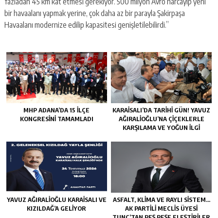
fazladan 45 km kat etmesi gerekiyor. 500 milyon Avro harcayıp yeni
bir havaalanı yapmak yerine, çok daha az bir parayla Şakirpaşa
Havaalanı modernize edilip kapasitesi genişletilebilirdi.”
MHP ADANA’DA 15 İLÇE
KARAISALI’DA TARIHI GÜN! YAVUZ
KONGRESINI TAMAMLADI
AĞIRALIOĞLU’NA ÇIÇEKLERLE
KARŞILAMA VE YOĞUN İLGI
YAVUZ AĞIRALIOĞLU KARAISALI VE
ASFALT, KLIMA VE RAYLI SISTEM…
KIZILDAĞ’A GELIYOR
AK PARTILI MECLIS ÜYESI
TUNÇ’TAN PEŞ PEŞE ELEŞTIRILER