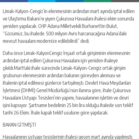
Limak-Kalyon-Cengiz’in elenmesinin ardından mart ayında iptal edilen
ve Ulaştırma Bakanı’nı yiyen Çukurova Havaalanı ihalesi ekim sonunda
yeniden yapılacak. CHP Adana Milletvekili Burhanettin Bulut,
“Gözümüz, bu ihalede. 500 milyon Avro harcanacağına Adana’daki
mevcut havaalanı modernize edilebilirdi” dedi.
Daha önce Limak-KalyonCengiz İnşaat ortak girişiminin elenmesinin
ardından iptal edilen Çukurova Havaalanı için yeniden ihaleye
çıkıldı.Marttaki ihale sürecinde Limak-Kalyon-Cengiz ortak girişim
grubunun elenmesinin ardından bakanın görevden alınması ve
ihalenin iptal edilmesi günlerce tartışılmıştı. Devlet Hava Meydanları
İşletmesi (DHMİ) Genel Müdürlüğü’nün ilanına göre, ihale Çukurova
Havaalanı Üstyapı Tesisleri’nin yapımı, havaalanının işletim ve devri
işini kapsıyor. Şartname bedelinin 25 bin lira olduğu ihalede son teklif
tarihi 26 Ekim. İhale kapalı teklif usulüne göre yapılacak.
BAKAN GİTMİŞTİ
Havaalanının üstyapı tesislerinin ihalesi geçen mart ayında yapılmıştı.