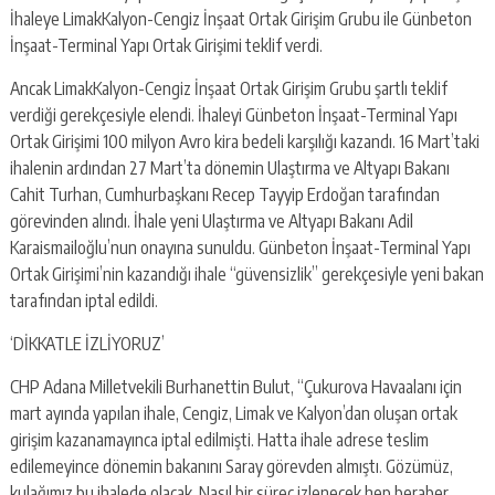
İhaleye LimakKalyon-Cengiz İnşaat Ortak Girişim Grubu ile Günbeton
İnşaat-Terminal Yapı Ortak Girişimi teklif verdi.
Ancak LimakKalyon-Cengiz İnşaat Ortak Girişim Grubu şartlı teklif
verdiği gerekçesiyle elendi. İhaleyi Günbeton İnşaat-Terminal Yapı
Ortak Girişimi 100 milyon Avro kira bedeli karşılığı kazandı. 16 Mart’taki
ihalenin ardından 27 Mart’ta dönemin Ulaştırma ve Altyapı Bakanı
Cahit Turhan, Cumhurbaşkanı Recep Tayyip Erdoğan tarafından
görevinden alındı. İhale yeni Ulaştırma ve Altyapı Bakanı Adil
Karaismailoğlu’nun onayına sunuldu. Günbeton İnşaat-Terminal Yapı
Ortak Girişimi’nin kazandığı ihale “güvensizlik” gerekçesiyle yeni bakan
tarafından iptal edildi.
‘DİKKATLE İZLİYORUZ’
CHP Adana Milletvekili Burhanettin Bulut, “Çukurova Havaalanı için
mart ayında yapılan ihale, Cengiz, Limak ve Kalyon’dan oluşan ortak
girişim kazanamayınca iptal edilmişti. Hatta ihale adrese teslim
edilemeyince dönemin bakanını Saray görevden almıştı. Gözümüz,
kulağımız bu ihalede olacak. Nasıl bir süreç izlenecek hep beraber