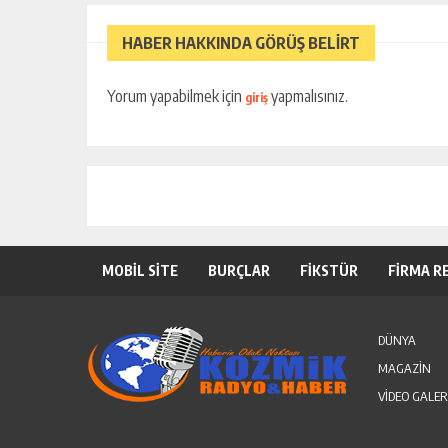
HABER HAKKINDA GÖRÜŞ BELİRT
Yorum yapabilmek için
yapmalısınız.
giriş
MOBİL SİTE
BURÇLAR
FİKSTÜR
FİRMA R
DÜNYA
MAGAZİN
VİDEO GALER