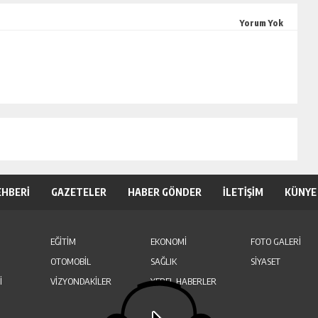
Yorum Yok
EHBERİ
GAZETELER
HABER GÖNDER
İLETİŞİM
KÜNYE
EĞİTİM
EKONOMİ
FOTO GALERİ
OTOMOBİL
SAĞLIK
SİYASET
İ
VİZYONDAKİLER
YEREL HABERLER