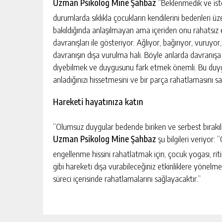
Uzman Psikolog Mine Şahbaz
“Beklenmedik ve iste
durumlarda sıklıkla çocukların kendilerini bedenleri üz
bakıldığında anlaşılmayan ama içeriden onu rahatsız 
davranışları ile gösteriyor. Ağlıyor, bağırıyor, vuruyo
davranışın dışa vurulma hali. Böyle anlarda davran
diyebilmek ve duygusunu fark etmek önemli. Bu duy
anladığınızı hissetmesini ve bir parça rahatlamasını sa
Hareketi hayatınıza katın
“Olumsuz duygular bedende biriken ve serbest bırakıl
Uzman Psikolog Mine Şahbaz
şu bilgileri veriyor
engellenme hissini rahatlatmak için, çocuk yogası, ri
gibi hareketi dışa vurabileceğiniz etkinliklere yönelm
süreci içerisinde rahatlamalarını sağlayacaktır.”