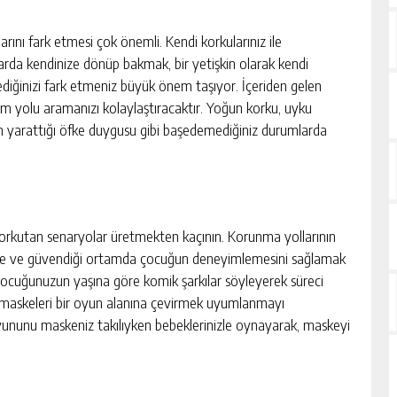
rını fark etmesi çok önemli. Kendi korkularınız ile
larda kendinize dönüp bakmak, bir yetişkin olarak kendi
ediğinizi fark etmeniz büyük önem taşıyor. İçeriden gelen
züm yolu aramanızı kolaylaştıracaktır. Yoğun korku, uyku
in yarattığı öfke duygusu gibi başedemediğiniz durumlarda
rkutan senaryolar üretmekten kaçının. Korunma yollarının
inde ve güvendiği ortamda çocuğun deneyimlemesini sağlamak
, çocuğunuzun yaşına göre komik şarkılar söyleyerek süreci
de maskeleri bir oyun alanına çevirmek uyumlanmayı
 oyununu maskeniz takılıyken bebeklerinizle oynayarak, maskeyi