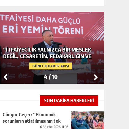
ADANA’DA YER ALTI SULARI TEHLİKEDE
İLK VE 
GERDAN KÖYÜ SANAYİ SUYU
UNVANI
CENDERESİNDE
GÜNLÜK HABER AKIŞI
5
/
10
SON DAKİKA HABERLERİ
Güngör Geçer: “Ekonomik
sorunların atlatılmasının tek
yolu üretimi artırmaktan
6 Ağustos 2026-11:36