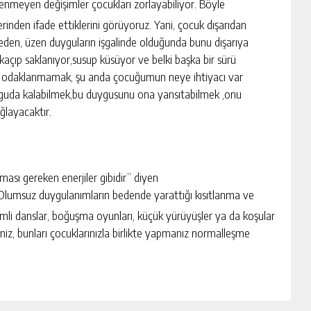
nmeyen değişimler çocukları zorlayabiliyor. Böyle
erinden ifade ettiklerini görüyoruz. Yani, çocuk dışarıdan
eden, üzen duyguların işgalinde olduğunda bunu dışarıya
r,kaçıp saklanıyor,susup küsüyor ve belki başka bir sürü
ışa odaklanmamak, şu anda çocuğumun neye ihtiyacı var
guda kalabilmek,bu duygusunu ona yansıtabilmek ,onu
ğlayacaktır.
ması gereken enerjiler gibidir” diyen
: “Olumsuz duygulanımların bedende yarattığı kısıtlanma ve
timli danslar, boğuşma oyunları, küçük yürüyüşler ya da koşular
eniz, bunları çocuklarınızla birlikte yapmanız normalleşme