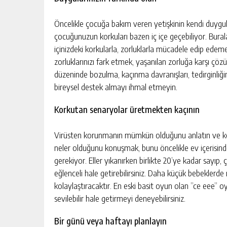
Öncelikle çocuğa bakım veren yetişkinin kendi duygula
çocuğunuzun korkuları bazen iç içe geçebiliyor. Bura
içinizdeki korkularla, zorluklarla mücadele edip edem
zorluklarınızı fark etmek, yaşanılan zorluğa karşı çö
düzeninde bozulma, kaçınma davranışları, tedirginliğ
bireysel destek almayı ihmal etmeyin.
Korkutan senaryolar üretmekten kaçının
Virüsten korunmanın mümkün olduğunu anlatın ve ko
neler olduğunu konuşmak, bunu öncelikle ev içeris
gerekiyor. Eller yıkanırken birlikte 20’ye kadar sayıp
eğlenceli hale getirebilirsiniz. Daha küçük bebekler
kolaylaştıracaktır. En eski basit oyun olan ”ce eee”
sevilebilir hale getirmeyi deneyebilirsiniz.
Bir günü veya haftayı planlayın