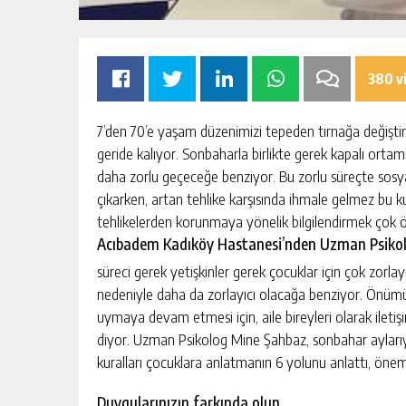
380 v
7’den 70’e yaşam düzenimizi tepeden tırnağa değiş
geride kalıyor. Sonbaharla birlikte gerek kapalı orta
UYU HATTI
MHP ADANA’DA 15 İLÇE KONGRESI
TAMAMLADI
daha zorlu geçeceğe benziyor. Bu zorlu süreçte sosya
çıkarken, artan tehlike karşısında ihmale gelmez bu k
KIŞI
GÜNLÜK HABER AKIŞI
tehlikelerden korunmaya yönelik bilgilendirmek çok 
Acıbadem Kadıköy Hastanesi’nden Uzman Psiko
süreci gerek yetişkinler gerek çocuklar için çok zorlay
nedeniyle daha da zorlayıcı olacağa benziyor. Önümüz
uymaya devam etmesi için, aile bireyleri olarak ilet
diyor. Uzman Psikolog Mine Şahbaz, sonbahar aylarıy
kuralları çocuklara anlatmanın 6 yolunu anlattı, öneml
Duygularınızın farkında olun