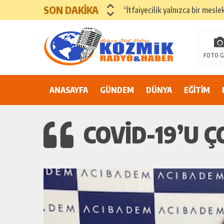
SON DAKİKA
“İtfaiyecilik yalnızca bir mesle
ADANA’DA YER ALTI SULARI 
81 İLDE ORTAK ÇAĞRI: “EŞİT V
FOTO G
Suluca Cezaevi’nde yaşanan ol
ANASAYFA
GÜNDEM
Adana’nın Göbeğinde Güvenlik 
DÜNYA
EĞİTİM
81 İLDE MAHKÛM YAKINLARIN
COVİD-19’U 