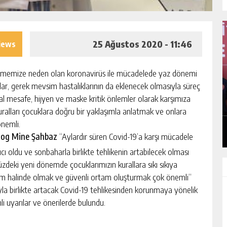
25 Ağustos 2020 - 11:46
iews
tirmemize neden olan koronavirüs ile mücadelede yaz dönemi
mlar, gerek mevsim hastalıklarının da eklenecek olmasıyla süreç
NI
“İTFAIYECILIK YALNIZCA BIR MESLEK
DEĞIL, CESARETIN, FEDAKARLIĞIN VE
l mesafe, hijyen ve maske kritik önlemler olarak karşımıza
INSAN SEVGISININ EN GÜÇLÜ
uralları çocuklara doğru bir yaklaşımla anlatmak ve onlara
GÜNLÜK HABER AKIŞI
TEMSILIDIR.”
önemli.
log Mine Şahbaz
“Aylardır süren Covid-19’a karşı mücadele
ıcı oldu ve sonbaharla birlikte tehlikenin artabilecek olması
deki yeni dönemde çocuklarımızın kurallara sıkı sıkıya
işim halinde olmak ve güvenli ortam oluşturmak çok önemli”
la birlikte artacak Covid-19 tehlikesinden korunmaya yönelik
i uyarılar ve önerilerde bulundu.