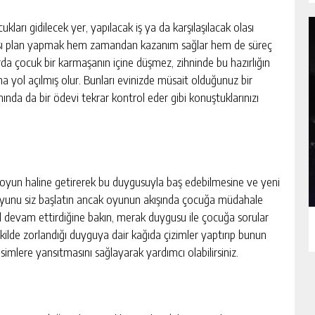
arı gidilecek yer, yapılacak iş ya da karşılaşılacak olası
a karşı plan yapmak hem zamandan kazanım sağlar hem de süreç
larda çocuk bir karmaşanın içine düşmez, zihninde bu hazırlığın
yol açılmış olur. Bunları evinizde müsait olduğunuz bir
a da bir ödevi tekrar kontrol eder gibi konuştuklarınızı
 oyun haline getirerek bu duygusuyla baş edebilmesine ve yeni
Oyunu siz başlatın ancak oyunun akışında çocuğa müdahale
 devam ettirdiğine bakın, merak duygusu ile çocuğa sorular
ekilde zorlandığı duyguya dair kağıda çizimler yaptırıp bunun
simlere yansıtmasını sağlayarak yardımcı olabilirsiniz.