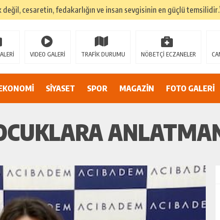
k değil, cesaretin, fedakarlığın ve insan sevgisinin en güçlü temsilidir.
TEHLİKEDE GERDAN KÖYÜ SANAYİ SUYU CENDERESİNDE
E ADİL BİR YARGI SİSTEMİ İSTİYORUZ”
ALERİ
VIDEO GALERİ
TRAFİK DURUMU
NÖBETÇİ ECZANELER
CA
umsuzluklar oldukça endişe yaratıyor…
Alarmı: İnönü Parkı Sahipsiz mi?
EKONOMİ
SİYASET
SPOR
MAGAZİN
FOTO GALERİ
DAN AF ÇAĞRISI
ÇOCUKLARA ANLATMAN