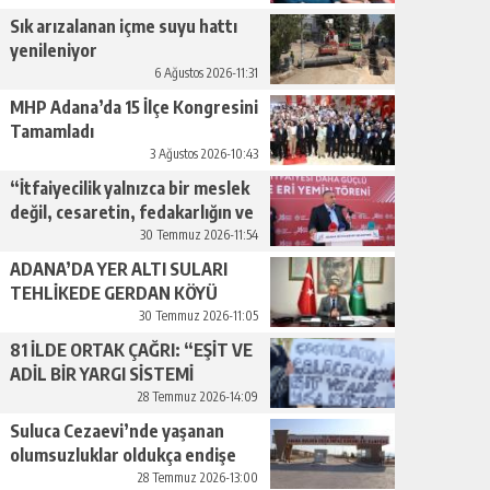
geçiyor.”
Sık arızalanan içme suyu hattı
yenileniyor
6 Ağustos 2026-11:31
MHP Adana’da 15 İlçe Kongresini
Tamamladı
3 Ağustos 2026-10:43
“İtfaiyecilik yalnızca bir meslek
değil, cesaretin, fedakarlığın ve
insan sevgisinin en güçlü
30 Temmuz 2026-11:54
temsilidir.”
ADANA’DA YER ALTI SULARI
TEHLİKEDE GERDAN KÖYÜ
SANAYİ SUYU CENDERESİNDE
30 Temmuz 2026-11:05
81 İLDE ORTAK ÇAĞRI: “EŞİT VE
ADİL BİR YARGI SİSTEMİ
İSTİYORUZ”
28 Temmuz 2026-14:09
Suluca Cezaevi’nde yaşanan
olumsuzluklar oldukça endişe
yaratıyor…
28 Temmuz 2026-13:00