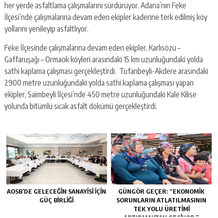
her yerde asfaltlama çalışmalarını sürdürüyor. Adana’nın Feke
İlçesi’nde çalışmalarına devam eden ekipler kaderine terk edilmiş köy
yollarını yenileyip asfaltlıyor.
Feke İlçesinde çalışmalarına devam eden ekipler, Karlısözü –
Gaffaruşağı – Ormacık köyleri arasındaki 15 km uzunluğundaki yolda
sathi kaplama çalışması gerçekleştirdi. Tufanbeyli-Akdere arasındaki
2900 metre uzunluğundaki yolda sathi kaplama çalışması yapan
ekipler, Saimbeyli İlçesi’nde 450 metre uzunluğundaki Kale Kilise
yolunda bitümlü sıcak asfalt dökümü gerçekleştirdi.
AOSB’DE GELECEĞIN SANAYISI İÇIN
GÜNGÖR GEÇER: “EKONOMIK
GÜÇ BIRLIĞI
SORUNLARIN ATLATILMASININ
TEK YOLU ÜRETIMI
ARTIRMAKTAN GEÇIYOR.”