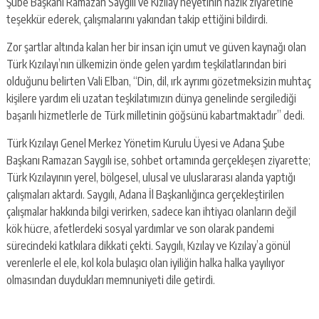
Şube Başkanı Ramazan Saygılı ve Kızılay heyetinin nazik ziyaretine
teşekkür ederek, çalışmalarını yakından takip ettiğini bildirdi.
Zor şartlar altında kalan her bir insan için umut ve güven kaynağı olan
Türk Kızılayı’nın ülkemizin önde gelen yardım teşkilatlarından biri
olduğunu belirten Vali Elban, “Din, dil, ırk ayrımı gözetmeksizin muhtaç
kişilere yardım eli uzatan teşkilatımızın dünya genelinde sergilediği
başarılı hizmetlerle de Türk milletinin göğsünü kabartmaktadır” dedi.
Türk Kızılayı Genel Merkez Yönetim Kurulu Üyesi ve Adana Şube
Başkanı Ramazan Saygılı ise, sohbet ortamında gerçekleşen ziyarette;
Türk Kızılayının yerel, bölgesel, ulusal ve uluslararası alanda yaptığı
çalışmaları aktardı. Saygılı, Adana İl Başkanlığınca gerçekleştirilen
çalışmalar hakkında bilgi verirken, sadece kan ihtiyacı olanların değil
kök hücre, afetlerdeki sosyal yardımlar ve son olarak pandemi
sürecindeki katkılara dikkati çekti. Saygılı, Kızılay ve Kızılay’a gönül
verenlerle el ele, kol kola bulaşıcı olan iyiliğin halka halka yayılıyor
olmasından duydukları memnuniyeti dile getirdi.