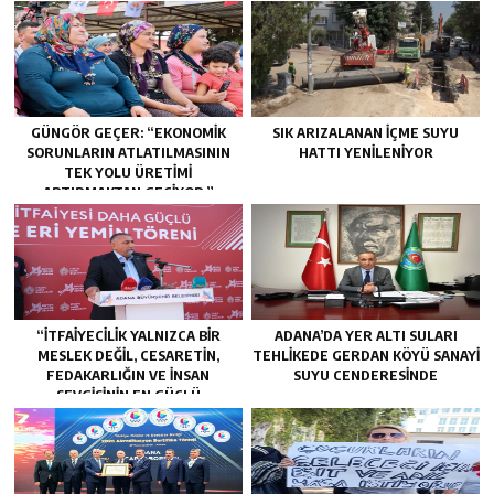
GÜNGÖR GEÇER: “EKONOMIK
SIK ARIZALANAN IÇME SUYU
SORUNLARIN ATLATILMASININ
HATTI YENILENIYOR
TEK YOLU ÜRETIMI
ARTIRMAKTAN GEÇIYOR.”
“İTFAIYECILIK YALNIZCA BIR
ADANA’DA YER ALTI SULARI
MESLEK DEĞIL, CESARETIN,
TEHLİKEDE GERDAN KÖYÜ SANAYİ
FEDAKARLIĞIN VE INSAN
SUYU CENDERESİNDE
SEVGISININ EN GÜÇLÜ
TEMSILIDIR.”