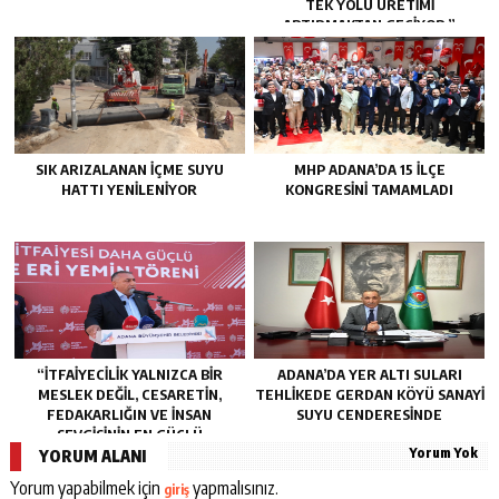
TEK YOLU ÜRETIMI
ARTIRMAKTAN GEÇIYOR.”
SIK ARIZALANAN IÇME SUYU
MHP ADANA’DA 15 İLÇE
HATTI YENILENIYOR
KONGRESINI TAMAMLADI
“İTFAIYECILIK YALNIZCA BIR
ADANA’DA YER ALTI SULARI
MESLEK DEĞIL, CESARETIN,
TEHLİKEDE GERDAN KÖYÜ SANAYİ
FEDAKARLIĞIN VE INSAN
SUYU CENDERESİNDE
SEVGISININ EN GÜÇLÜ
Yorum Yok
TEMSILIDIR.”
YORUM ALANI
Yorum yapabilmek için
yapmalısınız.
giriş