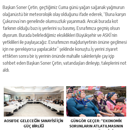
Başkan Soner Çetin, geçtiğimiz Cuma günü yağan sağanak yağmurun
olağanüstü bir meteorolojik olay olduğunu ifade ederek, “Buna karşın
Çukurova’nın genelinde olumsuzluk yaşanmadı. Ancak burada kot
farkının olduğu bazı iş yerlerini su basmış. Esnafımıza geçmiş olsun
diyorum. Burada belirlediğimiz eksiklikleri Büyükşehir ve ASKİ’nin
yetkilileri ile paylaşacağız. Esnafımızın mağduriyetinin önüne geçilmesi
için ne gerekiyorsa yapılacaktır” şeklinde konuştu.İş yerini ziyaret
ettikten sonra bir iş yerinin önünde mahalle sakinleriyle çay içip
sohbet eden Başkan Soner Çetin, vatandaşları dinleyip, taleplerini not
aldı.
AOSB’DE GELECEĞIN SANAYISI İÇIN
GÜNGÖR GEÇER: “EKONOMIK
GÜÇ BIRLIĞI
SORUNLARIN ATLATILMASININ