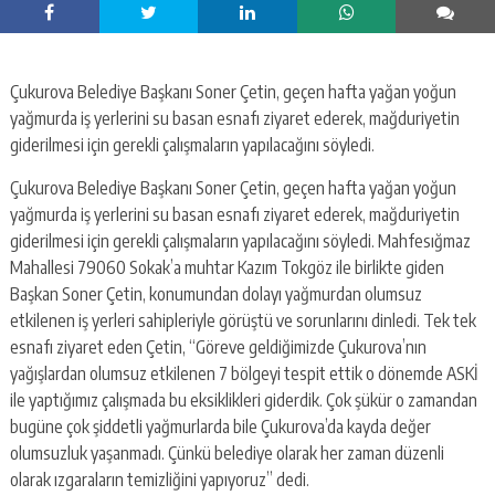
Çukurova Belediye Başkanı Soner Çetin, geçen hafta yağan yoğun
yağmurda iş yerlerini su basan esnafı ziyaret ederek, mağduriyetin
giderilmesi için gerekli çalışmaların yapılacağını söyledi.
Çukurova Belediye Başkanı Soner Çetin, geçen hafta yağan yoğun
yağmurda iş yerlerini su basan esnafı ziyaret ederek, mağduriyetin
giderilmesi için gerekli çalışmaların yapılacağını söyledi. Mahfesığmaz
Mahallesi 79060 Sokak’a muhtar Kazım Tokgöz ile birlikte giden
Başkan Soner Çetin, konumundan dolayı yağmurdan olumsuz
etkilenen iş yerleri sahipleriyle görüştü ve sorunlarını dinledi. Tek tek
esnafı ziyaret eden Çetin, “Göreve geldiğimizde Çukurova’nın
yağışlardan olumsuz etkilenen 7 bölgeyi tespit ettik o dönemde ASKİ
ile yaptığımız çalışmada bu eksiklikleri giderdik. Çok şükür o zamandan
bugüne çok şiddetli yağmurlarda bile Çukurova’da kayda değer
olumsuzluk yaşanmadı. Çünkü belediye olarak her zaman düzenli
olarak ızgaraların temizliğini yapıyoruz” dedi.