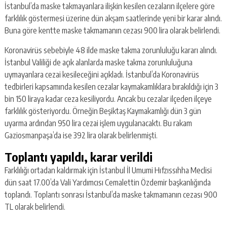
İstanbul’da maske takmayanlara ilişkin kesilen cezaların ilçelere göre
farklılık göstermesi üzerine dün akşam saatlerinde yeni bir karar alındı.
Buna göre kentte maske takmamanın cezası 900 lira olarak belirlendi.
Koronavirüs sebebiyle 48 ilde maske takma zorunluluğu kararı alındı.
İstanbul Valiliği de açık alanlarda maske takma zorunluluğuna
uymayanlara cezai kesileceğini açıkladı. İstanbul’da Koronavirüs
tedbirleri kapsamında kesilen cezalar kaymakamlıklara bırakıldığı için 3
bin 150 liraya kadar ceza kesiliyordu. Ancak bu cezalar ilçeden ilçeye
farklılık gösteriyordu. Örneğin Beşiktaş Kaymakamlığı dün 3 gün
uyarma ardından 950 lira cezai işlem uygulanacaktı. Bu rakam
Gaziosmanpaşa’da ise 392 lira olarak belirlenmişti.
Toplantı yapıldı, karar verildi
Farklılığı ortadan kaldırmak için İstanbul İl Umumi Hıfzıssıhha Meclisi
dün saat 17.00’da Vali Yardımcısı Cemalettin Özdemir başkanlığında
toplandı. Toplantı sonrası İstanbul’da maske takmamanın cezası 900
TL olarak belirlendi.