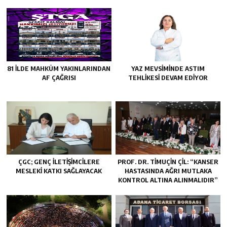
81 İLDE MAHKÛM YAKINLARINDAN
YAZ MEVSIMINDE ASTIM
AF ÇAĞRISI
TEHLIKESI DEVAM EDIYOR
ÇGC; GENÇ ILETIŞIMCILERE
PROF. DR. TİMUÇİN ÇİL: “KANSER
MESLEKI KATKI SAĞLAYACAK
HASTASINDA AĞRI MUTLAKA
KONTROL ALTINA ALINMALIDIR”