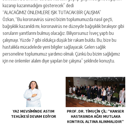
kazanıp kazanmadığını gösterecek” dedi
“ALACAĞIMIZ ÖNLEMLERE IŞIK TUTACAK BİR ÇALIŞMA”
Özkan, “Bu koronavirüs süreci bizim toplumumuzda nasıl geçti,
bağışıklık kazanıldı mı, koronavirüs ne düzeyde bağışıklık bırakıyor gibi
soruların yanıtlarını bulmuş olacağız. Biliyorsunuz İsveç yaptı bu
çalışmayı. Yüzde 7 gibi oldukça düşük bir rakam buldu. Bu, bize bu
hastalıkla mücadelede yeni bilgiler sağlayacak. Gelen sağlık
personeline toplumumuz yardımcı olmalı. Çünkü bu bizim sağlığımız
için ne önlemler alalım diye yapılan bir çalışma” şeklinde konuştu.
YAZ MEVSIMINDE ASTIM
PROF. DR. TİMUÇİN ÇİL: “KANSER
TEHLIKESI DEVAM EDIYOR
HASTASINDA AĞRI MUTLAKA
KONTROL ALTINA ALINMALIDIR”