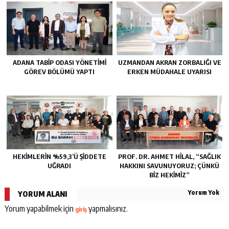
ADANA TABIP ODASI YÖNETIMI
UZMANDAN AKRAN ZORBALIĞI VE
GÖREV BÖLÜMÜ YAPTI
ERKEN MÜDAHALE UYARISI
HEKİMLERİN %59,3’Ü ŞİDDETE
PROF. DR. AHMET HILAL, “SAĞLIK
UĞRADI
HAKKINI SAVUNUYORUZ; ÇÜNKÜ
BIZ HEKIMIZ”
Yorum Yok
YORUM ALANI
Yorum yapabilmek için
yapmalısınız.
giriş