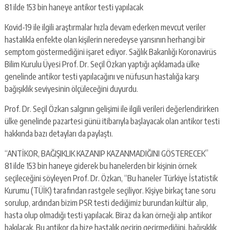
81 ilde 153 bin haneye antikor testi yapılacak
Kovid-19 ile ilgili araştırmalar hızla devam ederken mevcut veriler
hastalıkla enfekte olan kişilerin neredeyse yarısının herhangi bir
semptom göstermediğini işaret ediyor. Sağlık Bakanlığı Koronavirüs
Bilim Kurulu Üyesi Prof. Dr. Seçil Özkan yaptığı açıklamada ülke
genelinde antikor testi yapılacağını ve nüfusun hastalığa karşı
bağışıklık seviyesinin ölçüleceğini duyurdu.
Prof. Dr. Seçil Özkan salgının gelişimi ile ilgili verileri değerlendirirken
ülke genelinde pazartesi günü itibarıyla başlayacak olan antikor testi
hakkında bazı detayları da paylaştı.
“ANTİKOR, BAĞIŞIKLIK KAZANIP KAZANMADIĞINI GÖSTERECEK”
81 ilde 153 bin haneye giderek bu hanelerden bir kişinin örnek
seçileceğini söyleyen Prof. Dr. Özkan, “Bu haneler Türkiye İstatistik
Kurumu (TÜİK) tarafından rastgele seçiliyor. Kişiye birkaç tane soru
sorulup, ardından bizim PSR testi dediğimiz burundan kültür alıp,
hasta olup olmadığı testi yapılacak. Biraz da kan örneği alıp antikor
bakılacak. Bu antikor da bize hastalık geçirip geçirmediğini, bağışıklık