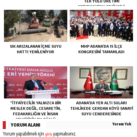
TEK YOLU ÜRETIMI
ARTIRMAKTAN GEÇIYOR.”
SIK ARIZALANAN IÇME SUYU
MHP ADANA’DA 15 İLÇE
HATTI YENILENIYOR
KONGRESINI TAMAMLADI
“İTFAIYECILIK YALNIZCA BIR
ADANA’DA YER ALTI SULARI
MESLEK DEĞIL, CESARETIN,
TEHLİKEDE GERDAN KÖYÜ SANAYİ
FEDAKARLIĞIN VE INSAN
SUYU CENDERESİNDE
SEVGISININ EN GÜÇLÜ
Yorum Yok
TEMSILIDIR.”
YORUM ALANI
Yorum yapabilmek için
yapmalısınız.
giriş