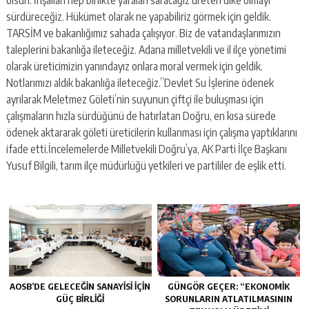
sürdüreceğiz. Hükümet olarak ne yapabiliriz görmek için geldik.
TARSİM ve bakanlığımız sahada çalışıyor. Biz de vatandaşlarımızın
taleplerini bakanlığa ileteceğiz. Adana milletvekili ve il ilçe yönetimi
olarak üreticimizin yanındayız onlara moral vermek için geldik.
Notlarımızı aldık bakanlığa ileteceğiz.”Devlet Su İşlerine ödenek
ayrılarak Meletmez Göleti’nin suyunun çiftçi ile buluşması için
çalışmaların hızla sürdüğünü de hatırlatan Doğru, en kısa sürede
ödenek aktararak göleti üreticilerin kullanması için çalışma yaptıklarını
ifade etti.İncelemelerde Milletvekili Doğru’ya, AK Parti İlçe Başkanı
Yusuf Bilgili, tarım ilçe müdürlüğü yetkileri ve partililer de eşlik etti.
AOSB’DE GELECEĞIN SANAYISI İÇIN
GÜNGÖR GEÇER: “EKONOMIK
GÜÇ BIRLIĞI
SORUNLARIN ATLATILMASININ