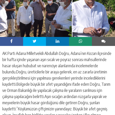
AK Parti Adana Milletvekili Abdullah Doğru, Adana’nın Kozan ilçesinde
bir hafta içinde yaşanan aşırı sıcak ve poyraz sonrası mahsullerinde
hasar oluşan hububat ve narenciye alanlarında incelemelerde
bulundu.Doğru, üreticilerle bir araya gelerek, en az zararla üretimin
gerçekleştirilmesi için yapılması gerekenleri yerinde incelediklerini
kaydetti.Bölgede büyük bir afet yaşandığını ifade eden Doğru, Tarım
ve Orman Bakanlığı ile yapılacak çalışma ile yaraların sarılması için
çalışma yapılacağını belirtti.Aşırı sıcağın ardından rüzgarla yaprak ve
meyvelerin büyük hasar gördüğünü dile getiren Doğru, şunları
kaydetti:”Köylümüzün çiftçimizin yanındayız. Büyük bir afet geçmiş
olsun. İnşallah hep birlikte yaraları saracağız üreten ülke olmayı