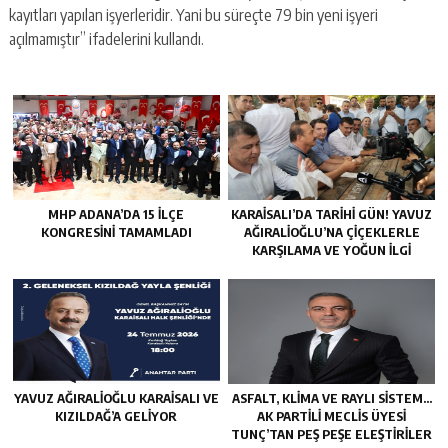
kayıtları yapılan işyerleridir. Yani bu süreçte 79 bin yeni işyeri
açılmamıştır” ifadelerini kullandı.
MHP ADANA’DA 15 İLÇE
KARAISALI’DA TARIHI GÜN! YAVUZ
KONGRESINI TAMAMLADI
AĞIRALIOĞLU’NA ÇIÇEKLERLE
KARŞILAMA VE YOĞUN İLGI
YAVUZ AĞIRALIOĞLU KARAISALI VE
ASFALT, KLIMA VE RAYLI SISTEM…
KIZILDAĞ’A GELIYOR
AK PARTILI MECLIS ÜYESI
TUNÇ’TAN PEŞ PEŞE ELEŞTIRILER