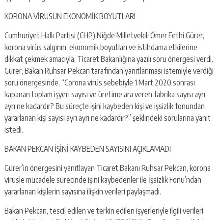
KORONA VİRÜSÜN EKONOMİK BOYUTLARI
Cumhuriyet Halk Partisi (CHP) Niğde Milletvekili Ömer Fethi Gürer,
korona virüs salgının, ekonomik boyutları ve istihdama etkilerine
dikkat çekmek amacıyla, Ticaret Bakanlığına yazılı soru önergesi verdi.
Gürer, Bakan Ruhsar Pekcan tarafından yanıtlanması istemiyle verdiği
soru önergesinde, “Corona virüs sebebiyle 1 Mart 2020 sonrası
kapanan toplam işyeri sayısı ve üretime ara veren fabrika sayısı ayrı
ayrı ne kadardır? Bu süreçte işini kaybeden kişi ve işsizlik fonundan
yararlanan kişi sayısı ayrı ayrı ne kadardır?” şeklindeki sorularına yanıt
istedi.
BAKAN PEKCAN İŞİNİ KAYBEDEN SAYISINI AÇIKLAMADI
Gürer’in önergesini yanıtlayan Ticaret Bakanı Ruhsar Pekcan, korona
virüsle mücadele sürecinde işini kaybedenler ile İşsizlik Fonu’ndan
yararlanan kişilerin sayısına ilişkin verileri paylaşmadı.
Bakan Pekcan, tescil edilen ve terkin edilen işyerleriyle ilgili verileri