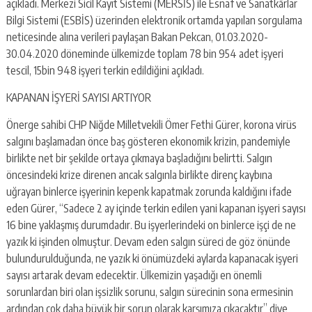
açıkladı. Merkezi Sicil Kayıt Sistemi (MERSİS) ile Esnaf ve Sanatkârlar
Bilgi Sistemi (ESBİS) üzerinden elektronik ortamda yapılan sorgulama
neticesinde alına verileri paylaşan Bakan Pekcan, 01.03.2020-
30.04.2020 döneminde ülkemizde toplam 78 bin 954 adet işyeri
tescil, 15bin 948 işyeri terkin edildiğini açıkladı.
KAPANAN İŞYERİ SAYISI ARTIYOR
Önerge sahibi CHP Niğde Milletvekili Ömer Fethi Gürer, korona virüs
salgını başlamadan önce baş gösteren ekonomik krizin, pandemiyle
birlikte net bir şekilde ortaya çıkmaya başladığını belirtti. Salgın
öncesindeki krize direnen ancak salgınla birlikte direnç kaybına
uğrayan binlerce işyerinin kepenk kapatmak zorunda kaldığını ifade
eden Gürer, “Sadece 2 ay içinde terkin edilen yani kapanan işyeri sayısı
16 bine yaklaşmış durumdadır. Bu işyerlerindeki on binlerce işçi de ne
yazık ki işinden olmuştur. Devam eden salgın süreci de göz önünde
bulundurulduğunda, ne yazık ki önümüzdeki aylarda kapanacak işyeri
sayısı artarak devam edecektir. Ülkemizin yaşadığı en önemli
sorunlardan biri olan işsizlik sorunu, salgın sürecinin sona ermesinin
ardından çok daha büyük bir sorun olarak karşımıza çıkacaktır” diye