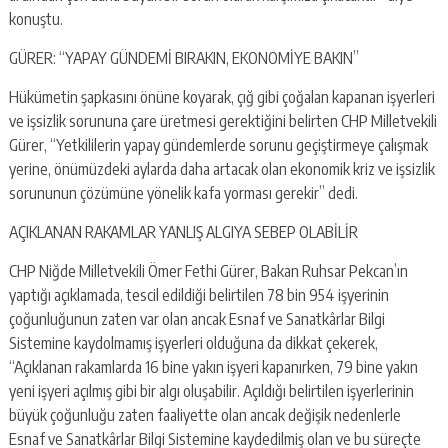
konuştu.
GÜRER: “YAPAY GÜNDEMİ BIRAKIN, EKONOMİYE BAKIN”
Hükümetin şapkasını önüne koyarak, çığ gibi çoğalan kapanan işyerleri
ve işsizlik sorununa çare üretmesi gerektiğini belirten CHP Milletvekili
Gürer, “Yetkililerin yapay gündemlerde sorunu geçiştirmeye çalışmak
yerine, önümüzdeki aylarda daha artacak olan ekonomik kriz ve işsizlik
sorununun çözümüne yönelik kafa yorması gerekir” dedi.
AÇIKLANAN RAKAMLAR YANLIŞ ALGIYA SEBEP OLABİLİR
CHP Niğde Milletvekili Ömer Fethi Gürer, Bakan Ruhsar Pekcan’ın
yaptığı açıklamada, tescil edildiği belirtilen 78 bin 954 işyerinin
çoğunluğunun zaten var olan ancak Esnaf ve Sanatkârlar Bilgi
Sistemine kaydolmamış işyerleri olduğuna da dikkat çekerek,
“Açıklanan rakamlarda 16 bine yakın işyeri kapanırken, 79 bine yakın
yeni işyeri açılmış gibi bir algı oluşabilir. Açıldığı belirtilen işyerlerinin
büyük çoğunluğu zaten faaliyette olan ancak değişik nedenlerle
Esnaf ve Sanatkârlar Bilgi Sistemine kaydedilmiş olan ve bu süreçte