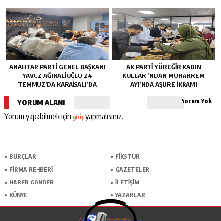
ANAHTAR PARTI GENEL BAŞKANI
AK PARTI YÜREĞIR KADIN
YAVUZ AĞIRALIOĞLU 24
KOLLARI’NDAN MUHARREM
TEMMUZ’DA KARAISALI’DA
AYI’NDA AŞURE İKRAMI
Yorum Yok
YORUM ALANI
Yorum yapabilmek için
yapmalısınız.
giriş
BURÇLAR
FİKSTÜR
FİRMA REHBERİ
GAZETELER
HABER GÖNDER
İLETİŞİM
KÜNYE
YAZARLAR