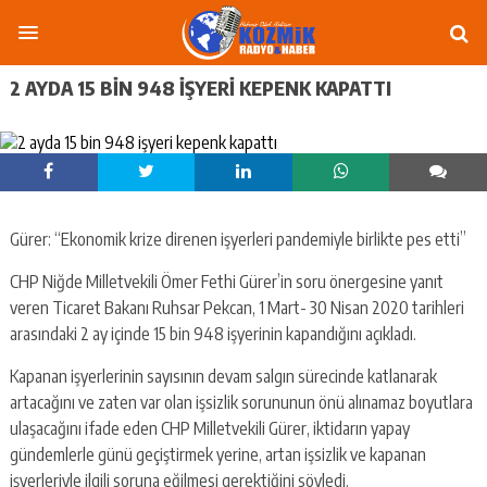
2 AYDA 15 BIN 948 IŞYERI KEPENK KAPATTI
Gürer: “Ekonomik krize direnen işyerleri pandemiyle birlikte pes etti”
CHP Niğde Milletvekili Ömer Fethi Gürer’in soru önergesine yanıt
veren Ticaret Bakanı Ruhsar Pekcan, 1 Mart- 30 Nisan 2020 tarihleri
arasındaki 2 ay içinde 15 bin 948 işyerinin kapandığını açıkladı.
Kapanan işyerlerinin sayısının devam salgın sürecinde katlanarak
artacağını ve zaten var olan işsizlik sorununun önü alınamaz boyutlara
ulaşacağını ifade eden CHP Milletvekili Gürer, iktidarın yapay
gündemlerle günü geçiştirmek yerine, artan işsizlik ve kapanan
işyerleriyle ilgili soruna eğilmesi gerektiğini söyledi.