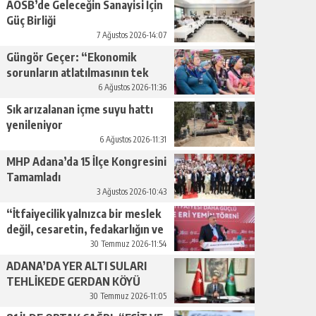
AOSB’de Geleceğin Sanayisi İçin
Güç Birliği
7 Ağustos 2026-14:07
Güngör Geçer: “Ekonomik
sorunların atlatılmasının tek
yolu üretimi artırmaktan
6 Ağustos 2026-11:36
geçiyor.”
Sık arızalanan içme suyu hattı
yenileniyor
6 Ağustos 2026-11:31
MHP Adana’da 15 İlçe Kongresini
Tamamladı
3 Ağustos 2026-10:43
“İtfaiyecilik yalnızca bir meslek
değil, cesaretin, fedakarlığın ve
insan sevgisinin en güçlü
30 Temmuz 2026-11:54
temsilidir.”
ADANA’DA YER ALTI SULARI
TEHLİKEDE GERDAN KÖYÜ
SANAYİ SUYU CENDERESİNDE
30 Temmuz 2026-11:05