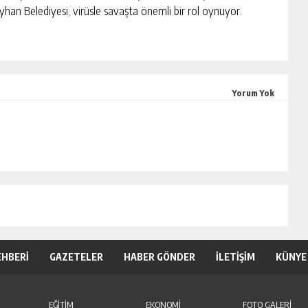
yhan Belediyesi, virüsle savaşta önemli bir rol oynuyor.
Yorum Yok
EHBERİ
GAZETELER
HABER GÖNDER
İLETİŞİM
KÜNYE
EĞİTİM
EKONOMİ
FOTO GALERİ