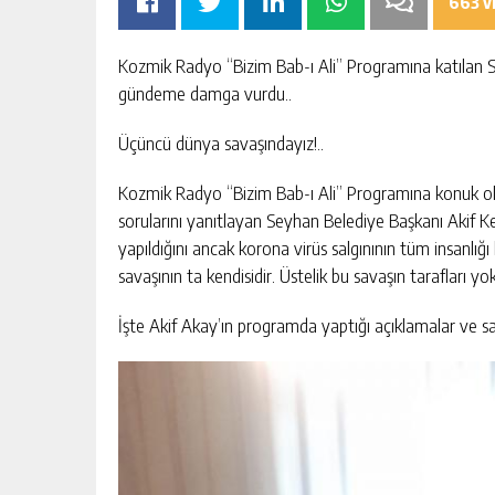
663 v
Kozmik Radyo “Bizim Bab-ı Ali” Programına katılan Se
gündeme damga vurdu..
Üçüncü dünya savaşındayız!..
Kozmik Radyo “Bizim Bab-ı Ali” Programına konuk olan
sorularını yanıtlayan Seyhan Belediye Başkanı Akif Kem
yapıldığını ancak korona virüs salgınının tüm insanlığ
OMIK
SIK ARIZALANAN IÇME SUYU HATT
savaşının ta kendisidir. Üstelik bu savaşın tarafları yo
SININ TEK
YENILENIYOR
AKTAN
KIŞI
GÜNLÜK HABER AKIŞI
İşte Akif Akay’ın programda yaptığı açıklamalar ve sat