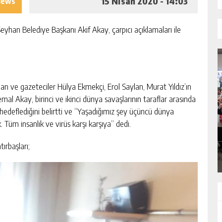
15 Nisan 2020 - 14:03
iews
yhan Belediye Başkanı Akif Akay, çarpıcı açıklamaları ile
 ve gazeteciler Hülya Ekmekçi, Erol Saylan, Murat Yıldız’ın
al Akay, birinci ve ikinci dünya savaşlarının taraflar arasında
ı hedeflediğini belirtti ve “Yaşadığımız şey üçüncü dünya
I
MHP ADANA’DA 15 İLÇE KONGRESINI
k. Tüm insanlık ve virüs karşı karşıya” dedi.
TAMAMLADI
GÜNLÜK HABER AKIŞI
ırbaşları;