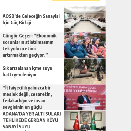
AOSB’de Geleceğin Sanayisi
İçin Güç Birliği
Güngör Geçer: “Ekonomik
sorunların atlatılmasının
tek yolu üretimi
artırmaktan geçiyor.”
Sık arızalanan içme suyu
hattı yenileniyor
“İtfaiyecilik yalnızca bir
meslek değil, cesaretin,
fedakarlığın ve insan
sevgisinin en güçlü
temsilidir.”
ADANA’DA YER ALTI SULARI
TEHLİKEDE GERDAN KÖYÜ
SANAYİ SUYU