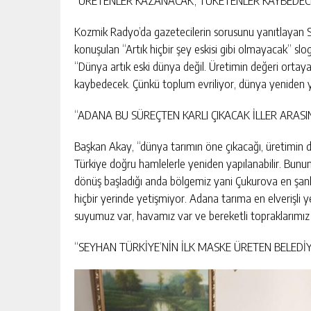
“ÜRETENLER KAZANACAK, TÜKETENLER KAYBEDEC
Kozmik Radyo’da gazetecilerin sorusunu yanıtlayan 
konuşulan “Artık hiçbir şey eskisi gibi olmayacak” slo
“Dünya artık eski dünya değil. Üretimin değeri ortay
kaybedecek. Çünkü toplum evriliyor, dünya yeniden y
“ADANA BU SÜREÇTEN KARLI ÇIKACAK İLLER ARAS
Başkan Akay, “dünya tarımın öne çıkacağı, üretimin d
Türkiye doğru hamlelerle yeniden yapılanabilir. Bunun
dönüş başladığı anda bölgemiz yani Çukurova en şanlı
hiçbir yerinde yetişmiyor. Adana tarıma en elverişli y
suyumuz var, havamız var ve bereketli topraklarımız 
“SEYHAN TÜRKİYE’NİN İLK MASKE ÜRETEN BELEDİ