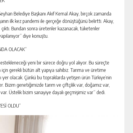
EK”
Seyhan Belediye Başkanı Akif Kemal Akay, birçok zamanda
ganın ilk kez pandemi ile gerçeğe dönüştüğünü belirtti. Akay,
a çıktı. Bundan sonra üretenler kazanacak, tüketenler
apılanıyor” diye konuştu.
INDA OLACAK”
estekleneceği yeni bir sürece doğru yol alıyor. Bu süreçte
 için gerekli bütün alt yapıya sahibiz. Tarıma ve üretime
 yer olacak. Çünkü bu topraklarda yetişen ürün Türkiye’nin
er. Bizim genetiğimizde tarım ve çiftçilik var, doğamız var,
var. Üstelik bizim sanayiye dayalı geçmişimiz var” dedi.
YESİ OLDU”