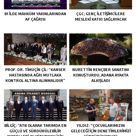
81 İLDE MAHKÛM YAKINLARINDAN
ÇGC; GENÇ ILETIŞIMCILERE
AF ÇAĞRISI
MESLEKI KATKI SAĞLAYACAK
PROF. DR. TİMUÇİN ÇİL: “KANSER
NURETTIN RENÇBER SANATINI
HASTASINDA AĞRI MUTLAKA
KONUŞTURDU, ADANA AYAKTA
KONTROL ALTINA ALINMALIDIR”
ALKIŞLADI
BİLGİÇ: “ATB OLARAK TARIMDA EN
YILDIZ: “ÇOCUKLARIMIZIN
GÜÇLÜ VE SÜRDÜRÜLEBİLİR
GELECEĞI İÇIN DENETIMLERIMIZI