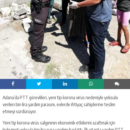
Adana’da PTT görevlileri, yeni tip korona virüs nedeniyle yoksula
verilen bin lira yardım parasını, evlerde ihtiyaç sahiplerine teslim
etmeyi sürdürüyor.
Yeni tip korona virüs salgınının ekonomik etkilerini azaltmak için
hükümet yoksula bin lira para yardımı başlattı. İlk etapta yardım PTT