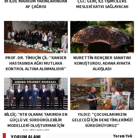
81 İLDE MAHKÛM YAKINLARINDAN
ÇGC; GENÇ ILETIŞIMCILERE
AF ÇAĞRISI
MESLEKI KATKI SAĞLAYACAK
PROF. DR. TİMUÇİN ÇİL: “KANSER
NURETTIN RENÇBER SANATINI
HASTASINDA AĞRI MUTLAKA
KONUŞTURDU, ADANA AYAKTA
KONTROL ALTINA ALINMALIDIR”
ALKIŞLADI
BİLGİÇ: “ATB OLARAK TARIMDA EN
YILDIZ: “ÇOCUKLARIMIZIN
GÜÇLÜ VE SÜRDÜRÜLEBİLİR
GELECEĞI İÇIN DENETIMLERIMIZI
MODELLERİ OLUŞTURMAK İÇİN
SÜRDÜRÜYORUZ”
ÇALIŞIYORUZ”
Yorum Yok
YORUM ALANI