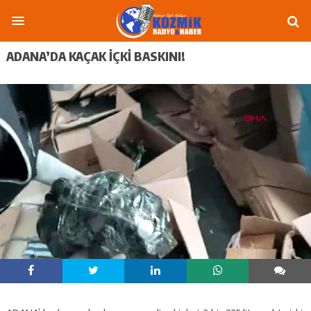
ADANA’DA KAÇAK IÇKI BASKINI!