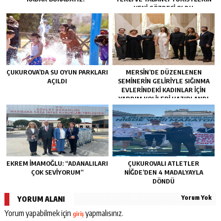
YENI GÖZDESI OLDU
ÇUKUROVA’DA SU OYUN PARKLARI
MERSIN’DE DÜZENLENEN
AÇILDI
SEMINERIN GELIRIYLE SIĞINMA
EVLERINDEKI KADINLAR IÇIN
YARDIM KOLILERI HAZIRLANDI
EKREM İMAMOĞLU: “ADANALILARI
ÇUKUROVALI ATLETLER
ÇOK SEVIYORUM”
NİĞDE’DEN 4 MADALYAYLA
DÖNDÜ
Yorum Yok
YORUM ALANI
Yorum yapabilmek için
yapmalısınız.
giriş