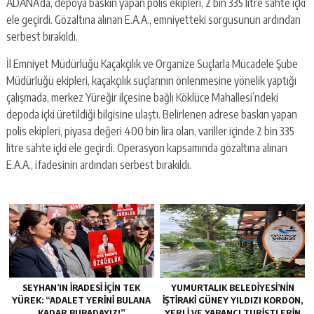
ADANA’da, depoya baskın yapan polis ekipleri, 2 bin 335 litre sahte içki
ele geçirdi. Gözaltına alınan E.A.A., emniyetteki sorgusunun ardından
serbest bırakıldı.
İl Emniyet Müdürlüğü Kaçakçılık ve Organize Suçlarla Mücadele Şube
Müdürlüğü ekipleri, kaçakçılık suçlarının önlenmesine yönelik yaptığı
çalışmada, merkez Yüreğir ilçesine bağlı Köklüce Mahallesi’ndeki
depoda içki üretildiği bilgisine ulaştı. Belirlenen adrese baskın yapan
polis ekipleri, piyasa değeri 400 bin lira olan, variller içinde 2 bin 335
litre sahte içki ele geçirdi. Operasyon kapsamında gözaltına alınan
E.A.A., ifadesinin ardından serbest bırakıldı.
SEYHAN’IN İRADESİ İÇİN TEK
YUMURTALIK BELEDIYESI’NIN
YÜREK: “ADALET YERİNİ BULANA
IŞTIRAKI GÜNEY YILDIZI KORDON,
KADAR BURADAYIZ!”
YERLI VE YABANCI TURISTLERIN