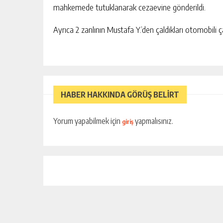
mahkemede tutuklanarak cezaevine gönderildi.
Ayrıca 2 zanlının Mustafa Y.’den çaldıkları otomobili 
HABER HAKKINDA GÖRÜŞ BELİRT
Yorum yapabilmek için
yapmalısınız.
giriş