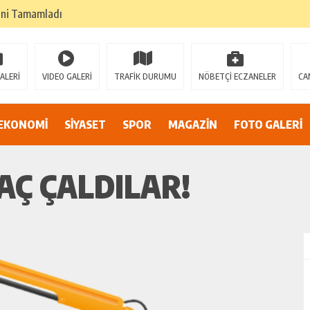
k değil, cesaretin, fedakarlığın ve insan sevgisinin en güçlü temsilidir.
TEHLİKEDE GERDAN KÖYÜ SANAYİ SUYU CENDERESİNDE
E ADİL BİR YARGI SİSTEMİ İSTİYORUZ”
ALERİ
VIDEO GALERİ
TRAFİK DURUMU
NÖBETÇİ ECZANELER
CA
umsuzluklar oldukça endişe yaratıyor…
Alarmı: İnönü Parkı Sahipsiz mi?
EKONOMİ
SİYASET
SPOR
MAGAZİN
FOTO GALERİ
DAN AF ÇAĞRISI
AÇ ÇALDILAR!