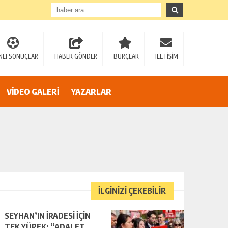
”
NLI SONUÇLAR
HABER GÖNDER
BURÇLAR
İLETİŞİM
VİDEO GALERİ
YAZARLAR
AZİZ SAĞIROĞLU’NDAN SERT ÇIKIŞ: “YÜREĞİR’İ MAKAM HIRSINA VE SİYASİ OYUNLARA TESLİM ETMEYECEĞİZ!”
İLGİNİZİ ÇEKEBİLİR
SEYHAN’IN İRADESİ İÇİN
TEK YÜREK: “ADALET