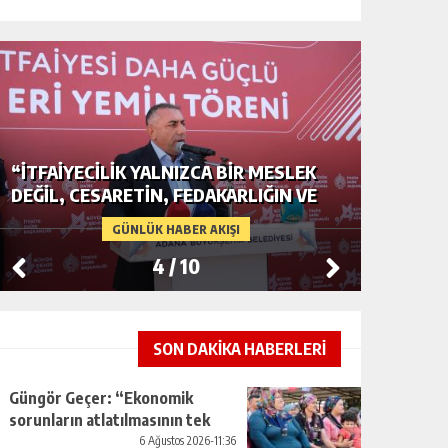
“İTFAIYECILIK YALNIZCA BIR MESLEK
ADANA’D
DEĞIL, CESARETIN, FEDAKARLIĞIN VE
GERDAN
INSAN SEVGISININ EN GÜÇLÜ
CENDER
GÜNLÜK HABER AKIŞI
TEMSILIDIR.”
4
/
10
SON DAKİKA HABERLERİ
Güngör Geçer: “Ekonomik
sorunların atlatılmasının tek
yolu üretimi artırmaktan
6 Ağustos 2026-11:36