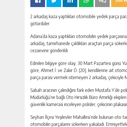
530 v
2 arkadaş kaza yaptıkları otomobile yedek parça par
götürdüler
Adana’da kaza yaptıkları otomobilin yedek parçasına
arkadaş, tamirhanede çaldıkları araçtan parça söker
OMIK
SIK ARIZALANAN IÇME SUYU HATT
cezaevine gönderildi.
SININ TEK
YENILENIYOR
AKTAN
Edinilen bilgiye göre olay, 30 Mart Pazartesi günü Yü
KIŞI
GÜNLÜK HABER AKIŞI
göre, Ahmet İ. ve Zakir Ö. (20), kendilerine ait oto
parça parası vermek istemeyen 2 arkadaş, çekiciyle M
Sabah aracının çalındığını fark eden Mustafa Y.’de po
Müdürlüğü’ne bağlı Oto Hırsızlık Büro Amirliği ekipleri
güvenlik kamerası inceleyen polisler, çekicinin plakasın
Seyhan İlçesi Yeşilevler Mahallesi’nde bulunan oto tam
otomobilin parçalarını sökerken yakaladı. Emniyetteki 