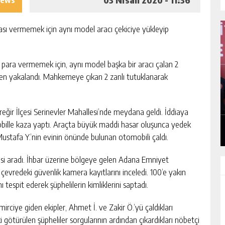
iews
ası vermemek için aynı model aracı çekiciye yükleyip
 para vermemek için, aynı model başka bir aracı çalan 2
ken yakalandı. Mahkemeye çıkan 2 zanlı tutuklanarak
I
MHP ADANA’DA 15 İLÇE KONGRESINI
TAMAMLADI
reğir İlçesi Serinevler Mahallesi’nde meydana geldi. İddiaya
GÜNLÜK HABER AKIŞI
mobille kaza yaptı. Araçta büyük maddi hasar oluşunca yedek
ustafa Y.’nin evinin önünde bulunan otomobili çaldı.
lisi aradı. İhbar üzerine bölgeye gelen Adana Emniyet
 çevredeki güvenlik kamera kayıtlarını inceledi. 100’e yakın
ı tespit ederek şüphelilerin kimliklerini saptadı.
irciye giden ekipler, Ahmet İ. ve Zakir Ö.’yü çaldıkları
götürülen şüpheliler sorgularının ardından çıkardıkları nöbetçi