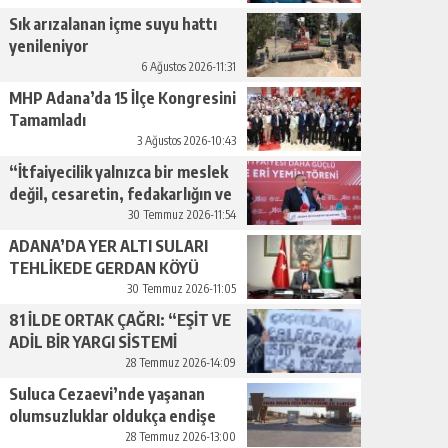
geçiyor.”
Sık arızalanan içme suyu hattı
yenileniyor
6 Ağustos 2026-11:31
MHP Adana’da 15 İlçe Kongresini
Tamamladı
3 Ağustos 2026-10:43
“İtfaiyecilik yalnızca bir meslek
değil, cesaretin, fedakarlığın ve
insan sevgisinin en güçlü
30 Temmuz 2026-11:54
temsilidir.”
ADANA’DA YER ALTI SULARI
TEHLİKEDE GERDAN KÖYÜ
SANAYİ SUYU CENDERESİNDE
30 Temmuz 2026-11:05
81 İLDE ORTAK ÇAĞRI: “EŞİT VE
ADİL BİR YARGI SİSTEMİ
İSTİYORUZ”
28 Temmuz 2026-14:09
Suluca Cezaevi’nde yaşanan
olumsuzluklar oldukça endişe
yaratıyor…
28 Temmuz 2026-13:00