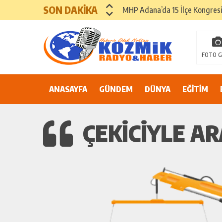
SON DAKİKA
“İtfaiyecilik yalnızca bir mesle
ADANA’DA YER ALTI SULARI 
81 İLDE ORTAK ÇAĞRI: “EŞİT V
FOTO G
Suluca Cezaevi’nde yaşanan ol
ANASAYFA
GÜNDEM
Adana’nın Göbeğinde Güvenlik 
DÜNYA
EĞİTİM
81 İLDE MAHKÛM YAKINLARIN
ÇEKICIYLE AR