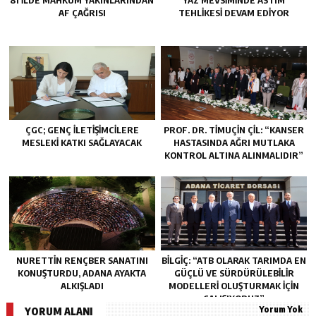
81 İLDE MAHKÛM YAKINLARINDAN
YAZ MEVSIMINDE ASTIM
AF ÇAĞRISI
TEHLIKESI DEVAM EDIYOR
ÇGC; GENÇ ILETIŞIMCILERE
PROF. DR. TİMUÇİN ÇİL: “KANSER
MESLEKI KATKI SAĞLAYACAK
HASTASINDA AĞRI MUTLAKA
KONTROL ALTINA ALINMALIDIR”
NURETTIN RENÇBER SANATINI
BİLGİÇ: “ATB OLARAK TARIMDA EN
KONUŞTURDU, ADANA AYAKTA
GÜÇLÜ VE SÜRDÜRÜLEBİLİR
ALKIŞLADI
MODELLERİ OLUŞTURMAK İÇİN
ÇALIŞIYORUZ”
Yorum Yok
YORUM ALANI