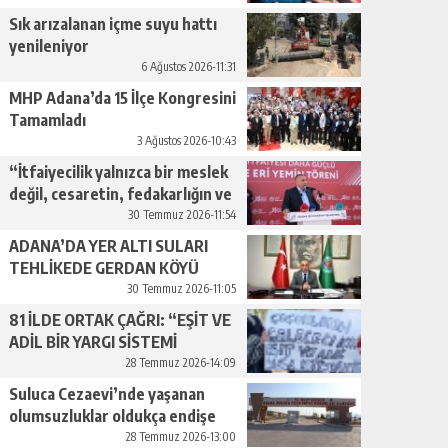
geçiyor.”
Sık arızalanan içme suyu hattı
yenileniyor
6 Ağustos 2026-11:31
MHP Adana’da 15 İlçe Kongresini
Tamamladı
3 Ağustos 2026-10:43
“İtfaiyecilik yalnızca bir meslek
değil, cesaretin, fedakarlığın ve
insan sevgisinin en güçlü
30 Temmuz 2026-11:54
temsilidir.”
ADANA’DA YER ALTI SULARI
TEHLİKEDE GERDAN KÖYÜ
SANAYİ SUYU CENDERESİNDE
30 Temmuz 2026-11:05
81 İLDE ORTAK ÇAĞRI: “EŞİT VE
ADİL BİR YARGI SİSTEMİ
İSTİYORUZ”
28 Temmuz 2026-14:09
Suluca Cezaevi’nde yaşanan
olumsuzluklar oldukça endişe
yaratıyor…
28 Temmuz 2026-13:00