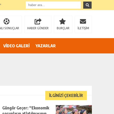
”
NLI SONUÇLAR
HABER GÖNDER
BURÇLAR
İLETİŞİM
VİDEO GALERİ
YAZARLAR
AZİZ SAĞIROĞLU’NDAN SERT ÇIKIŞ: “YÜREĞİR’İ MAKAM HIRSINA VE SİYASİ OYUNLARA TESLİM ETMEYECEĞİZ!”
İLGİNİZİ ÇEKEBİLİR
Güngör Geçer: “Ekonomik
sorunların atlatılmasının