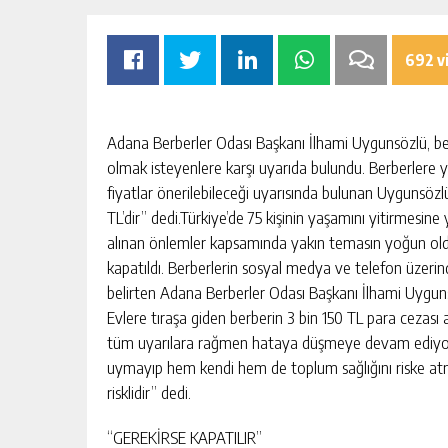
692 v
Adana Berberler Odası Başkanı İlhami Uygunsözlü, ber
olmak isteyenlere karşı uyarıda bulundu. Berberlere yap
ALANAN IÇME SUYU HATTI
MHP ADANA’DA 15 
fiyatlar önerilebileceği uyarısında bulunan Uygunsözlü
IYOR
TAMAMLADI
TL’dir” dedi.Türkiye’de 75 kişinin yaşamını yitirmesine
GÜNLÜK HABER AKIŞI
GÜNLÜK 
alınan önlemler kapsamında yakın temasın yoğun olduğu
kapatıldı. Berberlerin sosyal medya ve telefon üzerinde
belirten Adana Berberler Odası Başkanı İlhami Uyguns
Evlere tıraşa giden berberin 3 bin 150 TL para cezası
tüm uyarılara rağmen hataya düşmeye devam ediyorl
uymayıp hem kendi hem de toplum sağlığını riske atma
risklidir” dedi.
“GEREKİRSE KAPATILIR”