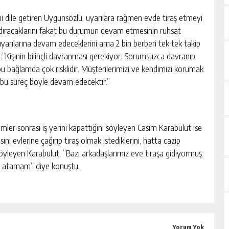
ini dile getiren Uygunsözlü, uyarılara rağmen evde tıraş etmeyi
andıracaklarını fakat bu durumun devam etmesinin ruhsat
 uyarılarına devam edeceklerini ama 2 bin berberi tek tek takip
:”Kişinin bilinçli davranması gerekiyor. Sorumsuzca davranıp
bu bağlamda çok risklidir. Müşterilerimizi ve kendimizi korumak
 bu süreç böyle devam edecektir.”
emler sonrası iş yerini kapattığını söyleyen Casim Karabulut ise
i evlerine çağırıp tıraş olmak istediklerini, hatta cazip
ini söyleyen Karabulut, “Bazı arkadaşlarımız eve tıraşa gidiyormuş.
ske atamam” diye konuştu.
Yorum Yok