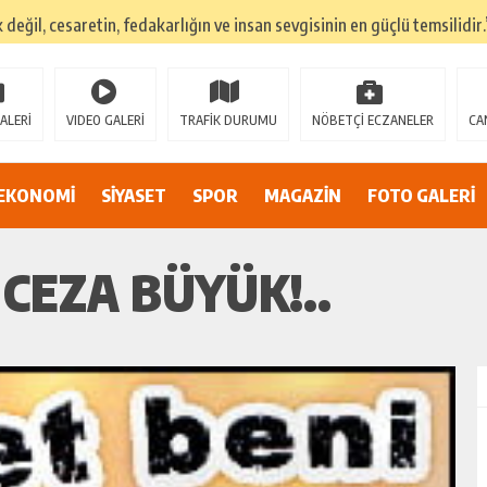
k değil, cesaretin, fedakarlığın ve insan sevgisinin en güçlü temsilidir.
TEHLİKEDE GERDAN KÖYÜ SANAYİ SUYU CENDERESİNDE
E ADİL BİR YARGI SİSTEMİ İSTİYORUZ”
ALERİ
VIDEO GALERİ
TRAFİK DURUMU
NÖBETÇİ ECZANELER
CA
umsuzluklar oldukça endişe yaratıyor…
Alarmı: İnönü Parkı Sahipsiz mi?
EKONOMİ
SİYASET
SPOR
MAGAZİN
FOTO GALERİ
DAN AF ÇAĞRISI
 CEZA BÜYÜK!..