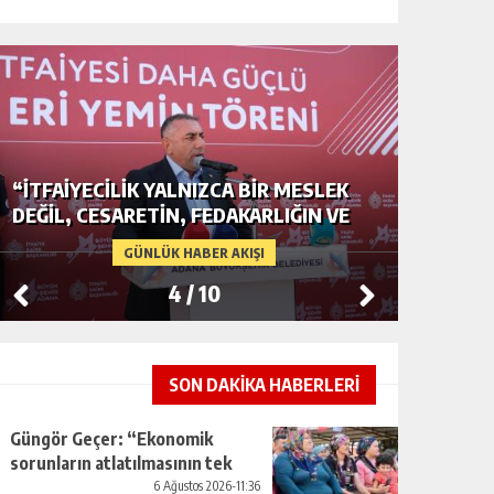
R MESLEK
ADANA’DA YER ALTI SULARI TEHLİKED
LIĞIN VE
GERDAN KÖYÜ SANAYİ SUYU
Ü
CENDERESİNDE
GÜNLÜK HABER AKIŞI
5
/
10
SON DAKİKA HABERLERİ
Güngör Geçer: “Ekonomik
sorunların atlatılmasının tek
yolu üretimi artırmaktan
6 Ağustos 2026-11:36