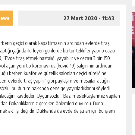
27 Mart 2020 - 11:43
iews
berin geçici olarak kapatılmasının ardından evlerde tıraş
tığı çağrıda ilerleyen günlerde bu tür teklifler yapılıp cazip
İLÇE KONGRESINI
“İTFAIYECILIK YALNIZCA BI
, “Evde tıraş etmek hastalığı yayabilir ve cezası 3 bin 150
DEĞIL, CESARETIN, FEDAKAR
 yol açan yeni tip koronavirüs (kovid-19) salgınının ardından
INSAN SEVGISININ EN GÜÇL
HABER AKIŞI
GÜNLÜK HABER AKIŞI
TEMSILIDIR.”
 berber, kuaför ve güzellik salonları geçici süreliğine
n ‘evlerde tıraş yapılır’ gibi paylaşım ve mesajlar attığını
özlü, bu durum hakkında genelge yayınladıklarını söyledi.
 alacağını kaydeden Uygunsözlü, “Bazı meslektaşlarımız yapılan
ar. Bakanlıklarımız gereken önlemleri duyurdu. Buna
k akıl işi değildir. Dükkanda da evde de şu an için bu işlem