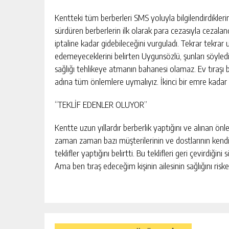
Kentteki tüm berberleri SMS yoluyla bilgilendirdikler
sürdüren berberlerin ilk olarak para cezasıyla cezal
iptaline kadar gidebileceğini vurguladı. Tekrar tekrar
edemeyeceklerini belirten Uygunsözlü, şunları söyledi
sağlığı tehlikeye atmanın bahanesi olamaz. Ev tıraşı 
adına tüm önlemlere uymalıyız. İkinci bir emre kadar
“TEKLİF EDENLER OLUYOR”
Kentte uzun yıllardır berberlik yaptığını ve alınan önl
zaman zaman bazı müşterilerinin ve dostlarının kendisin
teklifler yaptığını belirtti. Bu teklifleri geri çevirdiğ
Ama ben tıraş edeceğim kişinin ailesinin sağlığını ri