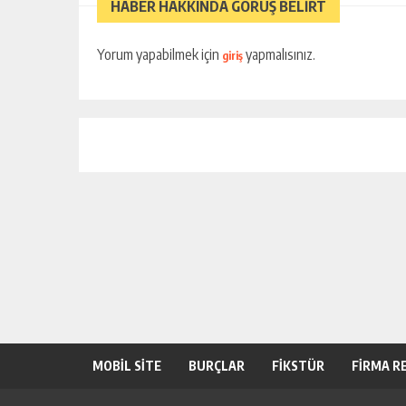
HABER HAKKINDA GÖRÜŞ BELİRT
Yorum yapabilmek için
yapmalısınız.
giriş
MOBİL SİTE
BURÇLAR
FİKSTÜR
FİRMA R