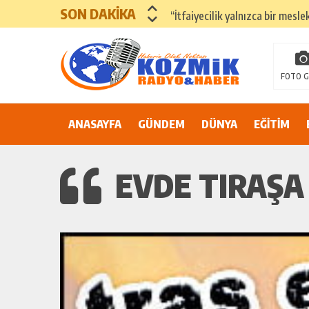
SON DAKİKA
“İtfaiyecilik yalnızca bir mesle
ADANA’DA YER ALTI SULARI 
81 İLDE ORTAK ÇAĞRI: “EŞİT V
FOTO G
Suluca Cezaevi’nde yaşanan ol
ANASAYFA
GÜNDEM
Adana’nın Göbeğinde Güvenlik 
DÜNYA
EĞİTİM
81 İLDE MAHKÛM YAKINLARIN
EVDE TIRAŞA