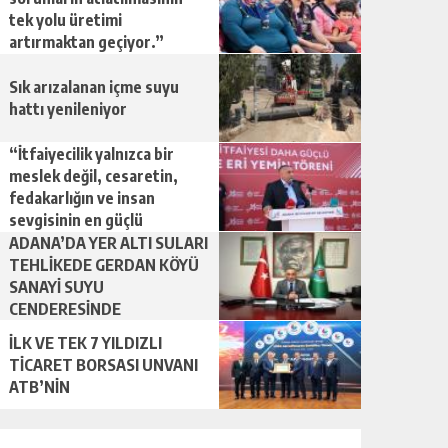
tek yolu üretimi
artırmaktan geçiyor.”
Sık arızalanan içme suyu
hattı yenileniyor
“İtfaiyecilik yalnızca bir
meslek değil, cesaretin,
fedakarlığın ve insan
sevgisinin en güçlü
temsilidir.”
ADANA’DA YER ALTI SULARI
TEHLİKEDE GERDAN KÖYÜ
SANAYİ SUYU
CENDERESİNDE
İLK VE TEK 7 YILDIZLI
TİCARET BORSASI UNVANI
ATB’NİN