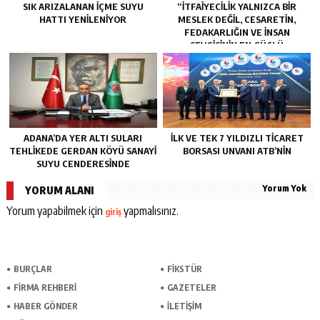
SIK ARIZALANAN IÇME SUYU
“İTFAIYECILIK YALNIZCA BIR
HATTI YENILENIYOR
MESLEK DEĞIL, CESARETIN,
FEDAKARLIĞIN VE INSAN
SEVGISININ EN GÜÇLÜ
TEMSILIDIR.”
ADANA’DA YER ALTI SULARI
İLK VE TEK 7 YILDIZLI TİCARET
TEHLİKEDE GERDAN KÖYÜ SANAYİ
BORSASI UNVANI ATB’NİN
SUYU CENDERESİNDE
Yorum Yok
YORUM ALANI
Yorum yapabilmek için
yapmalısınız.
giriş
BURÇLAR
FİKSTÜR
FİRMA REHBERİ
GAZETELER
HABER GÖNDER
İLETİŞİM