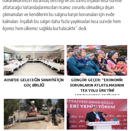
bakanlıklarımızın vatandaş desteği ile bu süreci inşallah kısa sürede
atlatacağız.Vatandaşlarımızdan ricamız zorunlu olmadıkça dışarı
çıkmamaları ve kendilerini bu salgına karşın korumaları için evde
kalmaları. İnşallah bu salgın daha fazla yayılmadan kısa sürede hem
ilçemiz hem ülkemiz sağlıkla kurtulacaktır” dedi.
AOSB’DE GELECEĞIN SANAYISI İÇIN
GÜNGÖR GEÇER: “EKONOMIK
GÜÇ BIRLIĞI
SORUNLARIN ATLATILMASININ
TEK YOLU ÜRETIMI
ARTIRMAKTAN GEÇIYOR.”