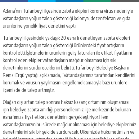
Adana’nın Tufanbeyli ilçesinde zabıta ekipleri korona virüs nedeniyle
vatandaşların yoğun talep gösterdiği kolonya, dezenfektan ve gıda
ürünlerine yönelik fiyat denetimi yaptı.
Tufanbeyli ilçesindeki yaklaşık 20 esnafı denetleyen zabıta ekipleri
vatandaşların yoğun talep gösterdiği ürünlerdeki fiyat artışlarını
kontrol etti.İşletmelerin ürünlerin geliş faturaları ile etiket fiyatlarını
kontrol eden ekipler vatandaşların mağdur olmaması için sıkı
denetimlerini sürdüreceklerini belirtti.Tufanbeyli Belediye Başkanı
Remzi Ergü yaptığı açıklamada, “Vatandaşlarımız tarafından kendilerini
korumak ve virüsün yayılmasını engellemek amacıyla bazı ürünlere
ilçemizde de talep artmıştır.
Olağan dışı artan talep sonrası haksız kazanç ortamının oluşmaması
için belediye zabıta amirliği personellerimiz ilçe merkezinde bulunan
esnafımıza fiyat etiket denetimini gerçekleştiriyor.Hem
vatandaşlarımızın bu sürede mağdur olmaması için belediye ekiplerimiz
denetimlerini sıkı bir şekilde sürdürecek. Ülkemizde hükümetimizin ve